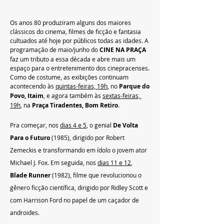
Os anos 80 produziram alguns dos maiores 
clássicos do cinema, filmes de ficção e fantasia 
cultuados até hoje por públicos todas as idades. A 
programação de maio/junho do 
CINE NA PRAÇA
faz um tributo a essa década e abre mais um 
espaço para o entretenimento dos cinepracenses. 
Como de costume, as exibições continuam 
acontecendo às 
quintas-feiras, 19h
, no 
Parque do 
Povo, Itaim
, e agora também às 
sextas-feiras, 
19h
, na 
Praça Tiradentes, Bom Retiro
.
Pra começar, nos 
dias 4 e 5
, o genial 
De Volta 
Para o Futuro 
(1985), dirigido por Robert 
Zemeckis e transformando em ídolo o jovem ator 
Michael J. Fox. Em seguida, nos 
dias 11 e 12
, 
Blade Runner
 (1982), filme que revolucionou o 
gênero ficção científica, dirigido por Ridley Scott e 
com Harrison Ford no papel de um caçador de 
androides.