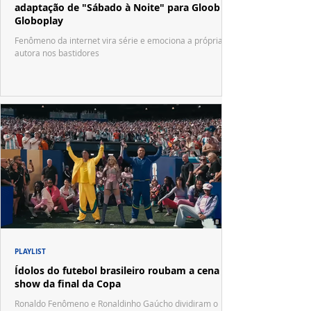
adaptação de "Sábado à Noite" para Gloob e
Globoplay
Fenômeno da internet vira série e emociona a própria
autora nos bastidores
PLAYLIST
Ídolos do futebol brasileiro roubam a cena no
show da final da Copa
Ronaldo Fenômeno e Ronaldinho Gaúcho dividiram o