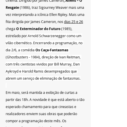
cinema. Dirigido por James Cameron
, Aliens – O 
Resgate
 (1986), traz Sigourney Weaver mais uma 
vez interpretando a icônica Ellen Ripley. Mais uma 
fita dirigida por James Cameron, nos 
dias 25 e 26
chega 
O Exterminador do Futuro 
(1985), 
estrelado por 
Arnold Schwarzenegger como um 
vilão cibernético. Encerrando a programação, no 
dia 2/6, a comédia 
Os Caça-Fantasmas
(Ghostbusters -
1984), direção de Ivan Reitman, 
com três cientistas vividos por Bill Murray, Dan 
Aykroyd e Harold Ramis desempregados que 
abrem um serviço de eliminação de fantasmas.
Em maio, será mantida a exibição de curtas a 
partir das 18h. A novidade é que está aberto o tão 
esperado chamamento para que cineastas e 
realizadores enviem suas obras que poderão 
compor a programação deste mês. Os 