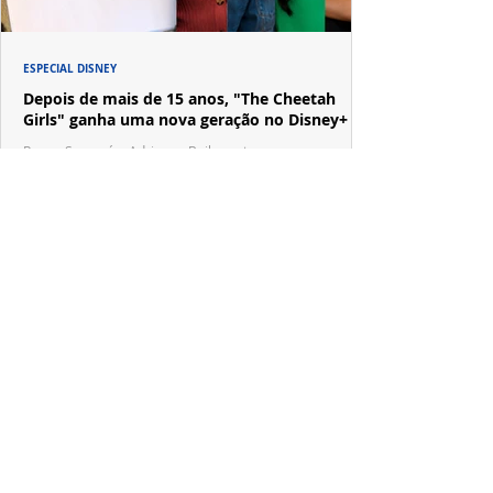
ESPECIAL DISNEY
Depois de mais de 15 anos, "The Cheetah
Girls" ganha uma nova geração no Disney+
Raven-Symoné e Adrienne Bailon retornam aos seus
papéis em "The Cheetah Girls: Next Gen", que terá
filmagens realizadas na África do Sul.