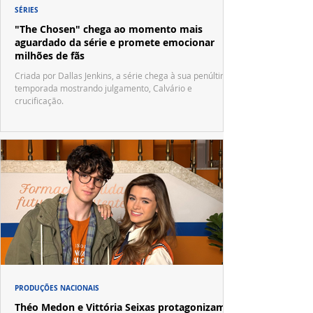
SÉRIES
"The Chosen" chega ao momento mais
aguardado da série e promete emocionar
milhões de fãs
Criada por Dallas Jenkins, a série chega à sua penúltima
temporada mostrando julgamento, Calvário e
crucificação.
PRODUÇÕES NACIONAIS
Théo Medon e Vittória Seixas protagonizam