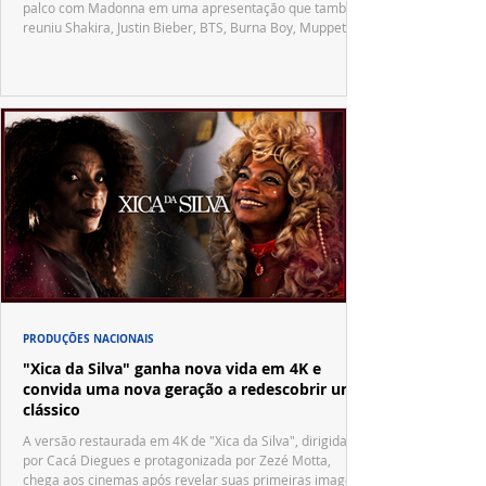
palco com Madonna em uma apresentação que também
reuniu Shakira, Justin Bieber, BTS, Burna Boy, Muppets,
Vila Sésamo e uma emocionante homenagem a Pelé.
PRODUÇÕES NACIONAIS
"Xica da Silva" ganha nova vida em 4K e
convida uma nova geração a redescobrir um
clássico
A versão restaurada em 4K de "Xica da Silva", dirigida
por Cacá Diegues e protagonizada por Zezé Motta,
chega aos cinemas após revelar suas primeiras imagens