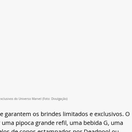
clusivos do Universo Marvel
 (Foto: Divulgação)
 garantem os brindes limitados e exclusivos. O 
uma pipoca grande refil, uma bebida G, uma 
elos de copos estampados por Deadpool ou 