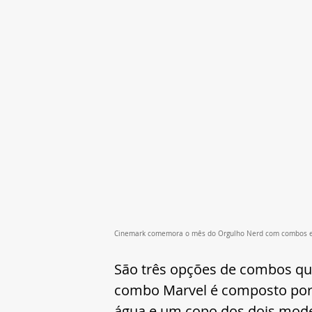
Cinemark comemora o mês do Orgulho Nerd com combos ex
São três opções de combos que
combo Marvel é composto por 
água e um copo dos dois mod