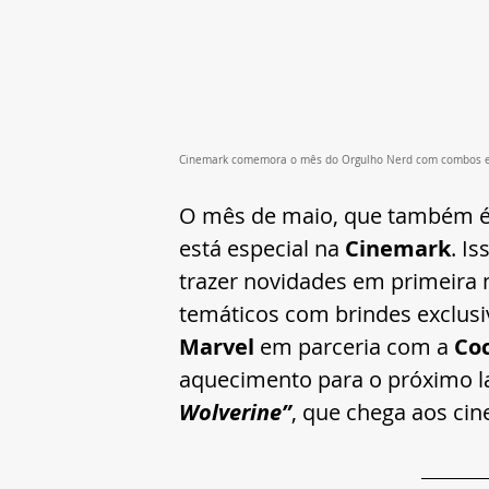
Cinemark comemora o mês do Orgulho Nerd com combos ex
O mês de maio, que também é 
está especial na 
Cinemark
. I
trazer novidades em primeira 
temáticos com brindes exclusi
Marvel 
em parceria com a 
Coc
aquecimento para o próximo l
Wolverine”
, que chega aos ci