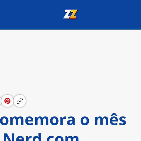
comemora o mês
 Nerd com