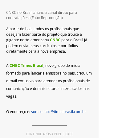
CNBC no Brasil anuncia canal direto para 
contrataçõesl (Foto: Reprodução)
A partir de hoje, todos os profissionais que 
desejam fazer parte do projeto que trouxe a 
gigante norte-americana 
CNBC 
para o Brasil já 
podem enviar seus currículos e portifólios 
diretamente para a nova empresa.
A 
CNBC Times Brasil
, novo grupo de mídia 
formado para lançar a emissora no país, criou um 
e-mail exclusivo para atender os profissionais de 
comunicação e demais setores interessados nas 
vagas.
O endereço é: 
somoscnbc@timesbrasil.com.br
CONTINUE APÓS A PUBLICIDADE