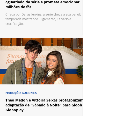
aguardado da série e promete emocionar
milhões de fãs
Criada por Dallas Jenkins, a série chega à sua penúltima
temporada mostrando julgamento, Calvário e
crucificação.
PRODUÇÕES NACIONAIS
Théo Medon e Vittória Seixas protagonizam
adaptação de "Sábado à Noite" para Gloob e
Globoplay