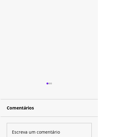
Comentários
HBO Max aposta em
Disney+ coloca
Escreva um comentário