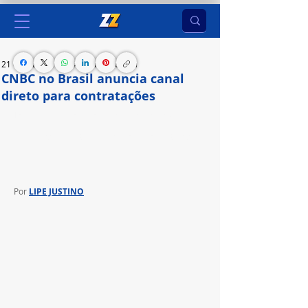
21 de mar. de 2024
2 min de leitura
CNBC no Brasil anuncia canal
direto para contratações
Jornalistas e profissionais de mídia de outras 
áreas podem participar do processo seletivo da 
nova empresa brasileira 
Por 
LIPE JUSTINO