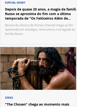
ESPECIAL DISNEY
Depois de quase 20 anos, a magia da família
Russo se aproxima do fim com a última
temporada de "Os Feiticeiros Além de
Waverly Place"
Revival do clássico do Disney Channel chega ao fim
apostando em nostalgia, reencontros e no legado da
família Russo.
SÉRIES
"The Chosen" chega ao momento mais