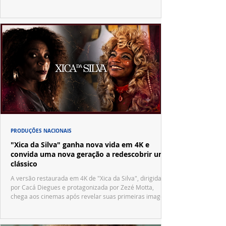
PRODUÇÕES NACIONAIS
"Xica da Silva" ganha nova vida em 4K e
convida uma nova geração a redescobrir um
clássico
A versão restaurada em 4K de "Xica da Silva", dirigida
por Cacá Diegues e protagonizada por Zezé Motta,
chega aos cinemas após revelar suas primeiras imagens
no trailer oficial.