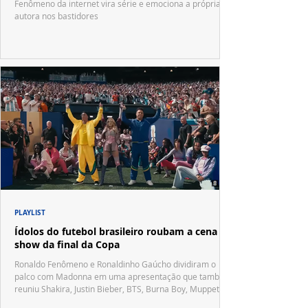
Fenômeno da internet vira série e emociona a própria
autora nos bastidores
PLAYLIST
Ídolos do futebol brasileiro roubam a cena no
show da final da Copa
Ronaldo Fenômeno e Ronaldinho Gaúcho dividiram o
palco com Madonna em uma apresentação que também
reuniu Shakira, Justin Bieber, BTS, Burna Boy, Muppets,
Vila Sésamo e uma emocionante homenagem a Pelé.