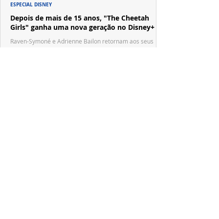
ESPECIAL DISNEY
Depois de mais de 15 anos, "The Cheetah
Girls" ganha uma nova geração no Disney+
Raven-Symoné e Adrienne Bailon retornam aos seus
papéis em "The Cheetah Girls: Next Gen", que terá
filmagens realizadas na África do Sul.
PRODUÇÕES NACIONAIS
Wagner de Assis leva aos cinemas a história