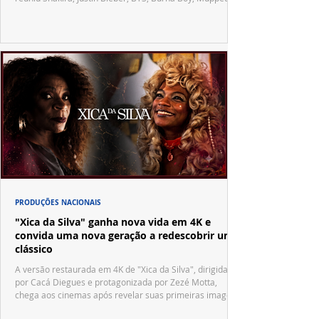
Vila Sésamo e uma emocionante homenagem a Pelé.
PRODUÇÕES NACIONAIS
"Xica da Silva" ganha nova vida em 4K e
convida uma nova geração a redescobrir um
clássico
A versão restaurada em 4K de "Xica da Silva", dirigida
por Cacá Diegues e protagonizada por Zezé Motta,
chega aos cinemas após revelar suas primeiras imagens
no trailer oficial.