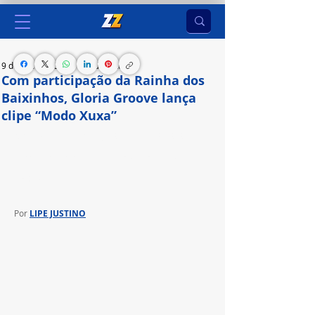
9 de fev. de 2024
2 min de leitura
Com participação da Rainha dos
Baixinhos, Gloria Groove lança
clipe “Modo Xuxa”
No ar! Xuxa Meneghel junta-se a multiartista em 
produção audiovisual que conta com muita 
nostalgia
Por 
LIPE JUSTINO