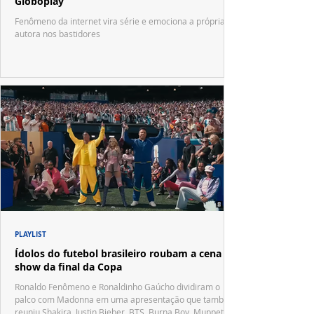
Globoplay
Fenômeno da internet vira série e emociona a própria
autora nos bastidores
PLAYLIST
Ídolos do futebol brasileiro roubam a cena no
show da final da Copa
Ronaldo Fenômeno e Ronaldinho Gaúcho dividiram o
palco com Madonna em uma apresentação que também
reuniu Shakira, Justin Bieber, BTS, Burna Boy, Muppets,