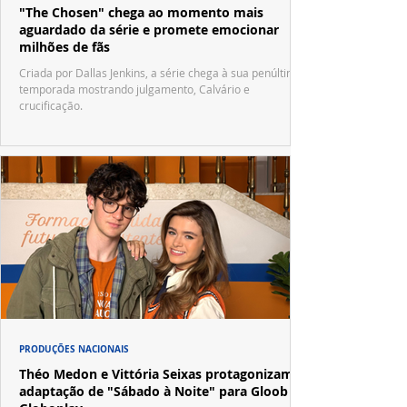
"The Chosen" chega ao momento mais
aguardado da série e promete emocionar
milhões de fãs
Criada por Dallas Jenkins, a série chega à sua penúltima
temporada mostrando julgamento, Calvário e
crucificação.
PRODUÇÕES NACIONAIS
Théo Medon e Vittória Seixas protagonizam
adaptação de "Sábado à Noite" para Gloob e