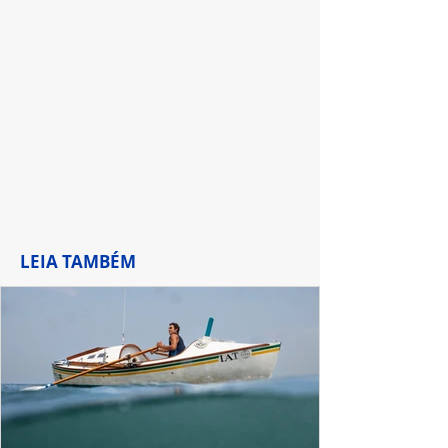
um clássico
em Gramado
LEIA TAMBÉM