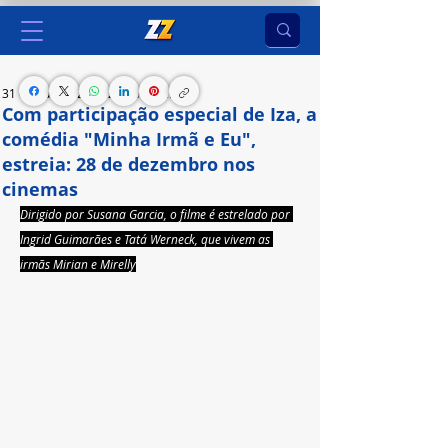
31 de out. de 2023
2 min de leitura
Com participação especial de Iza, a
comédia "Minha Irmã e Eu",
estreia: 28 de dezembro nos
cinemas
Dirigido por Susana Garcia, o filme é estrelado por 
Ingrid Guimarães e Tatá Werneck, que vivem as 
irmãs Mirian e Mirelly