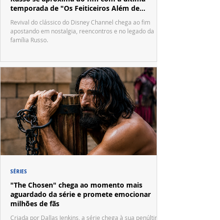
temporada de "Os Feiticeiros Além de
Waverly Place"
Revival do clássico do Disney Channel chega ao fim
apostando em nostalgia, reencontros e no legado da
família Russo.
SÉRIES
"The Chosen" chega ao momento mais
aguardado da série e promete emocionar
milhões de fãs
Criada por Dallas Jenkins, a série chega à sua penúltima