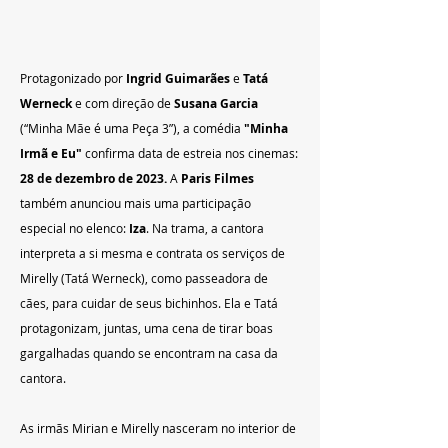
Protagonizado por 
Ingrid Guimarães
 e 
Tatá 
Werneck 
e com direção de 
Susana Garcia
(“Minha Mãe é uma Peça 3”), a comédia 
"Minha 
Irmã e Eu"
 confirma data de estreia nos cinemas: 
28 de dezembro de 2023.
 A 
Paris Filmes
também anunciou mais uma participação 
especial no elenco: 
Iza
. Na trama, a cantora 
interpreta a si mesma e contrata os serviços de 
Mirelly (Tatá Werneck), como passeadora de 
cães, para cuidar de seus bichinhos. Ela e Tatá 
protagonizam, juntas, uma cena de tirar boas 
gargalhadas quando se encontram na casa da 
cantora. 
As irmãs Mirian e Mirelly nasceram no interior de 