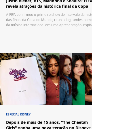
Justin Bieber, BTS, Madonna e Shakira: FIFA
revela atrações da histórica final da Copa
A FIFA confirmou o primeiro show de intervalo da história
das finais da Copa do Mundo, reunindo grandes nomes
da música internacional em uma apresentação inspirada
no tradicional Halftime Show do Super Bowl.
ESPECIAL DISNEY
Depois de mais de 15 anos, "The Cheetah
Girls" ganha uma nova geração no Disney+