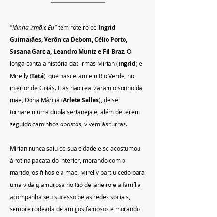
"Minha Irmã e Eu" 
tem roteiro de 
Ingrid 
Guimarães, Verônica Debom, Célio Porto, 
Susana Garcia, Leandro Muniz e Fil Braz
. O 
longa conta a história das irmãs Mirian (
Ingrid
) e 
Mirelly (
Tatá
), que nasceram em Rio Verde, no 
interior de Goiás. Elas não realizaram o sonho da 
mãe, Dona Márcia 
(Arlete Salles
), de se 
tornarem uma dupla sertaneja e, além de terem 
seguido caminhos opostos, vivem às turras. 
Mirian nunca saiu de sua cidade e se acostumou 
à rotina pacata do interior, morando com o 
marido, os filhos e a mãe. Mirelly partiu cedo para 
uma vida glamurosa no Rio de Janeiro e a família 
acompanha seu sucesso pelas redes sociais, 
sempre rodeada de amigos famosos e morando 