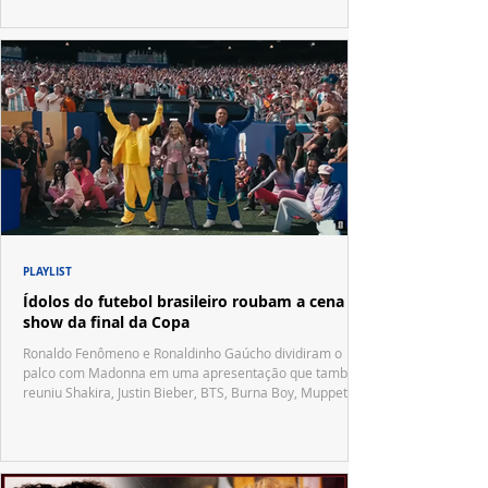
PLAYLIST
Ídolos do futebol brasileiro roubam a cena no
show da final da Copa
Ronaldo Fenômeno e Ronaldinho Gaúcho dividiram o
palco com Madonna em uma apresentação que também
reuniu Shakira, Justin Bieber, BTS, Burna Boy, Muppets,
Vila Sésamo e uma emocionante homenagem a Pelé.