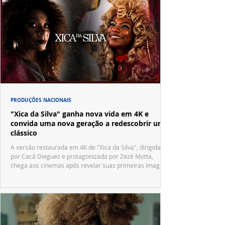
PRODUÇÕES NACIONAIS
"Xica da Silva" ganha nova vida em 4K e
convida uma nova geração a redescobrir um
clássico
A versão restaurada em 4K de "Xica da Silva", dirigida
por Cacá Diegues e protagonizada por Zezé Motta,
chega aos cinemas após revelar suas primeiras imagens
no trailer oficial.