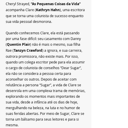
Cheryl Strayed, 
“As Pequenas Coisas da Vida”
acompanha Clare (
Kathryn Hahn
), uma escritora 
que se torna uma colunista de sucesso enquanto 
sua vida pessoal desmorona.
Quando conhecemos Clare, ela está passando 
por uma fase difícil: seu casamento com Danny 
(
Quentin Plair
) não é mais o mesmo, sua filha 
Rae (
Tanzyn Crawford
) a ignora, e sua carreira, 
outrora promissora, não existe mais. Por isso, 
quando um colega escritor pede para ela assumir 
o cargo de colunista de conselhos “Dear Sugar”, 
ela não se considera a pessoa certa para 
aconselhar os outros. Depois de aceitar com 
relutância a persona “Sugar”, a vida de Clare se 
desenrola em uma complexa trama de memórias, 
explorando os momentos mais importantes de 
sua vida, desde a infância até os dias de hoje, 
mergulhando na beleza, na luta e no humor de 
suas feridas abertas. Por meio de Sugar, Clare se 
torna um bálsamo para seus leitores e para si 
mesma.