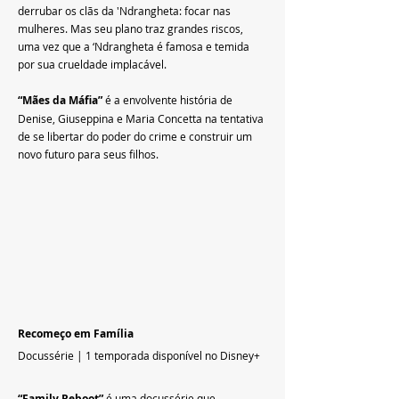
derrubar os clãs da 'Ndrangheta: focar nas 
mulheres. Mas seu plano traz grandes riscos, 
uma vez que a ‘Ndrangheta é famosa e temida 
por sua crueldade implacável.
“Mães da Máfia”
 é a envolvente história de 
Denise, Giuseppina e Maria Concetta na tentativa 
de se libertar do poder do crime e construir um 
novo futuro para seus filhos.
Recomeço em Família
Docussérie | 1 temporada disponível no Disney+
“Family Reboot”
 é uma docussérie que 