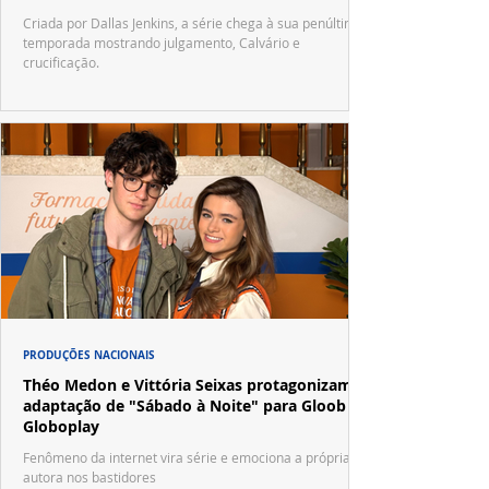
Criada por Dallas Jenkins, a série chega à sua penúltima
temporada mostrando julgamento, Calvário e
crucificação.
PRODUÇÕES NACIONAIS
Théo Medon e Vittória Seixas protagonizam
adaptação de "Sábado à Noite" para Gloob e
Globoplay
Fenômeno da internet vira série e emociona a própria
autora nos bastidores