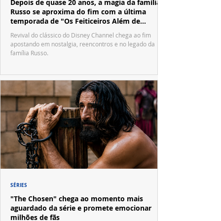
Depois de quase 20 anos, a magia da família
Russo se aproxima do fim com a última
temporada de "Os Feiticeiros Além de
Waverly Place"
Revival do clássico do Disney Channel chega ao fim
apostando em nostalgia, reencontros e no legado da
família Russo.
SÉRIES
"The Chosen" chega ao momento mais
aguardado da série e promete emocionar
milhões de fãs