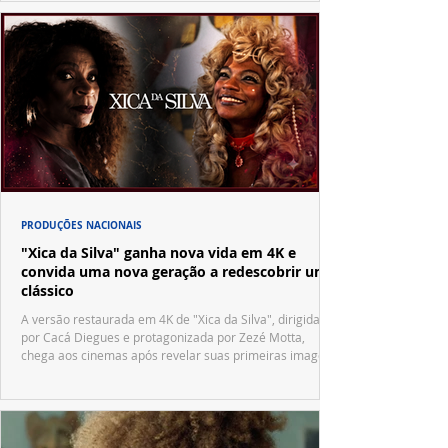
PRODUÇÕES NACIONAIS
"Xica da Silva" ganha nova vida em 4K e
convida uma nova geração a redescobrir um
clássico
A versão restaurada em 4K de "Xica da Silva", dirigida
por Cacá Diegues e protagonizada por Zezé Motta,
chega aos cinemas após revelar suas primeiras imagens
no trailer oficial.