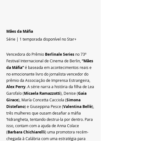
Mães da Máfia
Série | 1 temporada disponível no Star+
Vencedora do Prêmio 
Berlinale Series
 no 73º 
Festival Internacional de Cinema de Berlin, 
“Mães 
da Máfia”
 é baseada em acontecimentos reais e 
no emocionante livro do jornalista vencedor do 
prêmio da Associação de Imprensa Estrangeira, 
Alex Perry
. A série narra a história da filha de Lea 
Garofalo (
Micaela Ramazzotti
), Denise (
Gaia 
Girace
), María Concetta Cacciola (
Simona 
Distefano
) e Giuseppina Pesce (
Valentina Bellè
), 
três mulheres que ousam desafiar a máfia 
‘Ndrangheta, tentando destrui-la por dentro. Para 
isso, contam com a ajuda de Anna Colace 
(
Barbara Chichiarelli
) uma promotora recém-
chegada à Calábria com uma estratégia para 