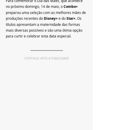
Para comemorar o Dia das Mães, que acontece 
no próximo domingo, 14 de maio, o 
Combo+
preparou uma seleção com as melhores mães de 
produções recentes do 
Disney+
 e do 
Star+. 
Os 
títulos apresentam a maternidade das formas 
mais diversas possíveis e são uma ótima opção 
para curtir e celebrar esta data especial.
CONTINUE APÓS A PUBLICIDADE