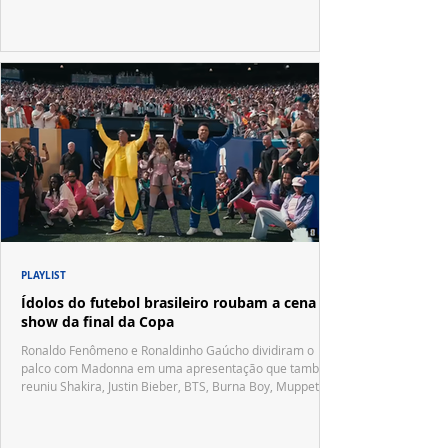
PLAYLIST
Ídolos do futebol brasileiro roubam a cena no
show da final da Copa
Ronaldo Fenômeno e Ronaldinho Gaúcho dividiram o
palco com Madonna em uma apresentação que também
reuniu Shakira, Justin Bieber, BTS, Burna Boy, Muppets,
Vila Sésamo e uma emocionante homenagem a Pelé.