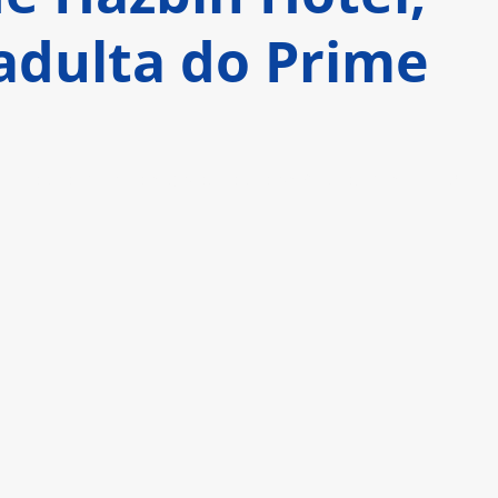
adulta do Prime
ução do quinto episódio do seriado, que acaba 