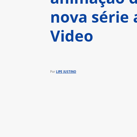
nova série 
Video
Estúdio carioca atuou na prod
de chegar à plataforma
LIPE JUSTINO
Por 