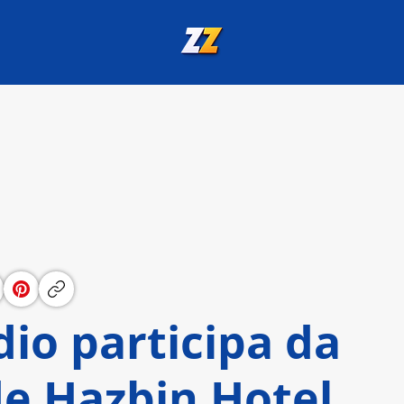
io participa da
e Hazbin Hotel,