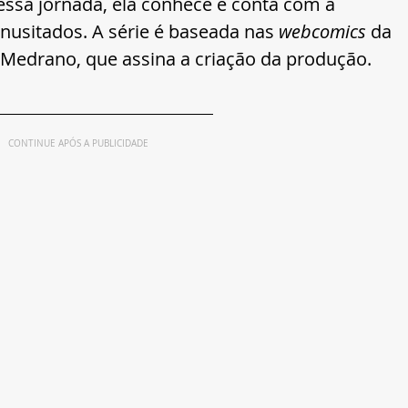
essa jornada, ela conhece e conta com a 
usitados. A série é baseada nas 
webcomics
 da 
 Medrano, que assina a criação da produção.
CONTINUE APÓS A PUBLICIDADE