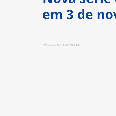
em 3 de n
Nova adaptação do romance de 
Azul Guaita, Ana Valeria Becer
LIPE JUSTINO
PUBLICADO POR 