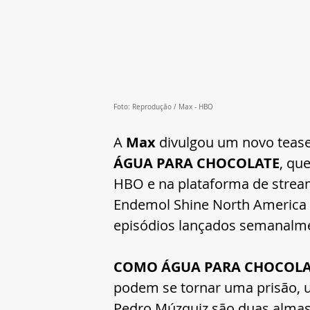
Foto: Reprodução / Max - HBO
A 
Max
 divulgou um novo teaser
ÁGUA PARA CHOCOLATE
, qu
HBO e na plataforma de stream
Endemol Shine North America e
episódios lançados semanalm
COMO ÁGUA PARA CHOCOLA
podem se tornar uma prisão, u
Pedro Múzquiz são duas alma