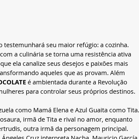
o testemunhará seu maior refúgio: a cozinha. 
com a culinária se torna uma resistência ativa 
que ela canalize seus desejos e paixões mais 
transformando aqueles que as provam. Além 
OCOLATE
 é ambientada durante a Revolução 
mulheres para controlar seus próprios destinos.
zuela como Mamá Elena e Azul Guaita como Tita.
Rosaura, irmã de Tita e rival no amor, enquanto 
rtrudis, outra irmã da personagem principal. 
 Ángeles Cruz interpreta Nacha, Mauricio García 