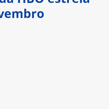
ovembro
Laura Esquivel é estrelada por Irene Azuela, 
ril e Andrea Chaparro