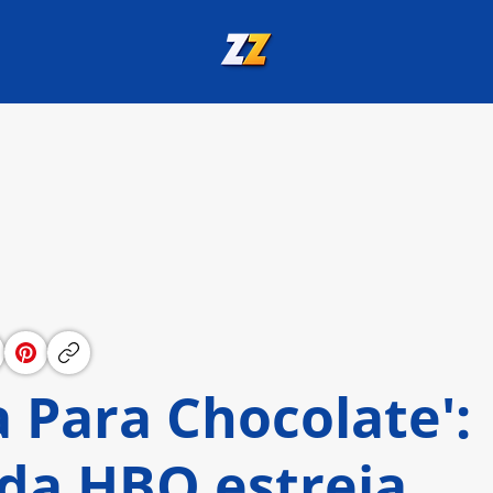
 Para Chocolate':
 da HBO estreia