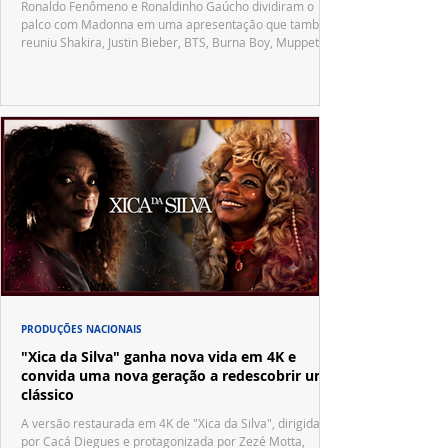
Ronaldo Fenômeno e Ronaldinho Gaúcho dividiram o
palco com Madonna em uma apresentação que também
reuniu Shakira, Justin Bieber, BTS, Burna Boy, Muppets,
Vila Sésamo e uma emocionante homenagem a Pelé.
PRODUÇÕES NACIONAIS
"Xica da Silva" ganha nova vida em 4K e
convida uma nova geração a redescobrir um
clássico
A versão restaurada em 4K de "Xica da Silva", dirigida
por Cacá Diegues e protagonizada por Zezé Motta,