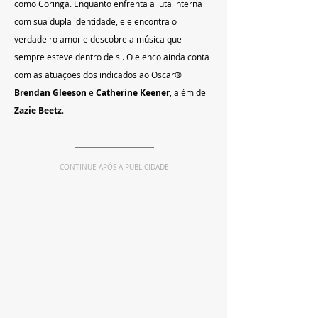
como Coringa. Enquanto enfrenta a luta interna 
com sua dupla identidade, ele encontra o 
verdadeiro amor e descobre a música que 
sempre esteve dentro de si. O elenco ainda conta 
com as atuações dos indicados ao Oscar® 
Brendan Gleeson
 e 
Catherine Keener
, além de 
Zazie Beetz
.
CONTINUE APÓS A PUBLICIDADE