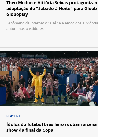
Théo Medon e Vittória Seixas protagonizam
adaptação de "Sábado à Noite" para Gloob e
Globoplay
Fenômeno da internet vira série e emociona a própria
autora nos bastidores
PLAYLIST
Ídolos do futebol brasileiro roubam a cena no
show da final da Copa