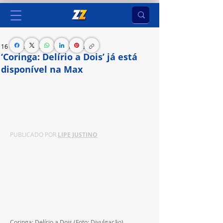
16 de dez. de 2024
2 min de leitura
‘Coringa: Delírio a Dois’ já está
disponível na Max
Joaquín Phoenix e Lady Gaga estrelam a 
aguardada continuação de CORINGA, dirigida por 
Todd Phillips.
PUBLICADO POR 
LIPE JUSTINO
Coringa: Delírio a Dois (Foto: Divulgação)