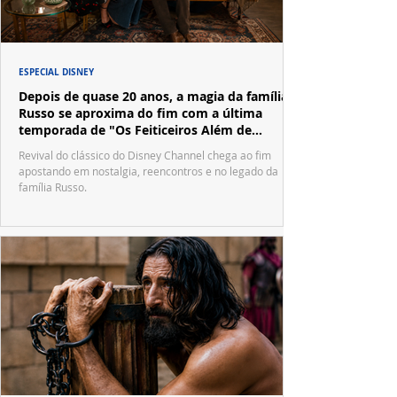
ESPECIAL DISNEY
Depois de quase 20 anos, a magia da família
Russo se aproxima do fim com a última
temporada de "Os Feiticeiros Além de
Waverly Place"
Revival do clássico do Disney Channel chega ao fim
apostando em nostalgia, reencontros e no legado da
família Russo.