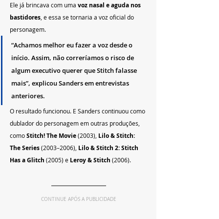
Ele já brincava com uma 
voz nasal e aguda nos 
bastidores
, e essa se tornaria a voz oficial do 
personagem.
“Achamos melhor eu fazer a voz desde o 
início. Assim, não correríamos o risco de 
algum executivo querer que Stitch falasse 
mais”, explicou Sanders em entrevistas 
anteriores.
O resultado funcionou. E Sanders continuou como 
dublador do personagem em outras produções, 
como 
Stitch! The Movie
 (2003), 
Lilo & Stitch: 
The Series
 (2003–2006), 
Lilo & Stitch 2: Stitch 
Has a Glitch
 (2005) e 
Leroy & Stitch
 (2006).
CONTINUE APÓS A PUBLICIDADE