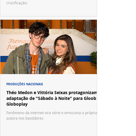
crucificação.
PRODUÇÕES NACIONAIS
Théo Medon e Vittória Seixas protagonizam
adaptação de "Sábado à Noite" para Gloob e
Globoplay
Fenômeno da internet vira série e emociona a própria
autora nos bastidores