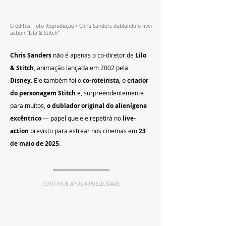
Créditos: Foto Reprodução / Chris Sanders dublando o live-
action "Lilo & Stitch"
Chris Sanders
 não é apenas o co-diretor de 
Lilo 
& Stitch
, animação lançada em 2002 pela 
Disney
. Ele também foi o 
co-roteirista
, o 
criador 
do personagem Stitch
 e, surpreendentemente 
para muitos, 
o dublador original do alienígena 
excêntrico
 — papel que ele repetirá no 
live-
action
 previsto para estrear nos cinemas em 
23 
de maio de 2025
.
CONTINUE APÓS A PUBLICIDADE