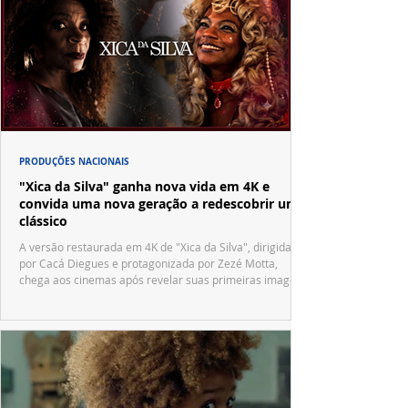
PRODUÇÕES NACIONAIS
"Xica da Silva" ganha nova vida em 4K e
convida uma nova geração a redescobrir um
clássico
A versão restaurada em 4K de "Xica da Silva", dirigida
por Cacá Diegues e protagonizada por Zezé Motta,
chega aos cinemas após revelar suas primeiras imagens
no trailer oficial.