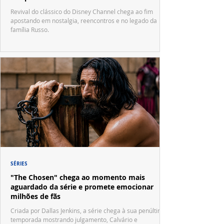
Waverly Place"
Revival do clássico do Disney Channel chega ao fim
apostando em nostalgia, reencontros e no legado da
família Russo.
SÉRIES
"The Chosen" chega ao momento mais
aguardado da série e promete emocionar
milhões de fãs
Criada por Dallas Jenkins, a série chega à sua penúltima
temporada mostrando julgamento, Calvário e