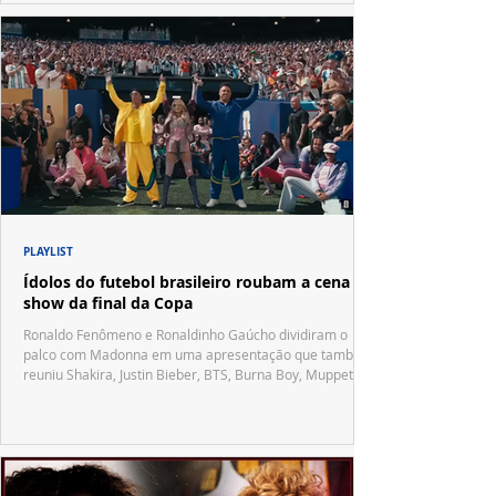
PLAYLIST
Ídolos do futebol brasileiro roubam a cena no
show da final da Copa
Ronaldo Fenômeno e Ronaldinho Gaúcho dividiram o
palco com Madonna em uma apresentação que também
reuniu Shakira, Justin Bieber, BTS, Burna Boy, Muppets,
Vila Sésamo e uma emocionante homenagem a Pelé.