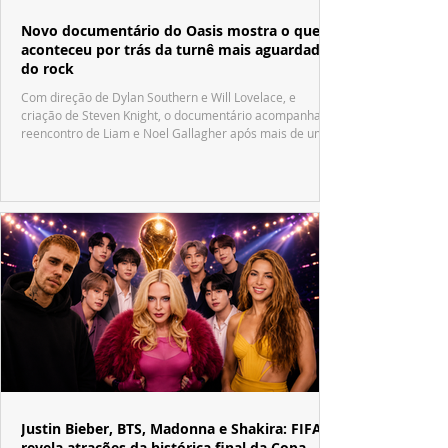
Novo documentário do Oasis mostra o que
aconteceu por trás da turnê mais aguardada
do rock
Com direção de Dylan Southern e Will Lovelace, e
criação de Steven Knight, o documentário acompanha o
reencontro de Liam e Noel Gallagher após mais de uma
década.
Justin Bieber, BTS, Madonna e Shakira: FIFA
revela atrações da histórica final da Copa