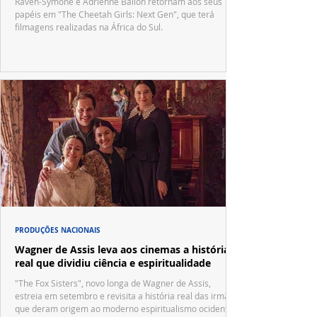
Raven-Symoné e Adrienne Bailon retornam aos seus
papéis em "The Cheetah Girls: Next Gen", que terá
filmagens realizadas na África do Sul.
PRODUÇÕES NACIONAIS
Wagner de Assis leva aos cinemas a história
real que dividiu ciência e espiritualidade
"The Fox Sisters", novo longa de Wagner de Assis,
estreia em setembro e revisita a história real das irmãs
que deram origem ao moderno espiritualismo ocidental.