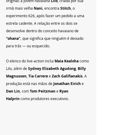
original: a jovem havaiana 
Lilo
, criada por sua 
irmã mais velha 
Nani
, encontra 
Stitch
, o 
experimento 626, após fazer um pedido a uma 
estrela cadente. A relação entre os dois se 
desenvolve dentro do conceito havaiano de 
"ohana"
, que significa que ninguém é deixado 
para trás — ou esquecido.
O elenco do live-action inclui 
Maia Kealoha
 como 
Lilo, além de 
Sydney Elizabeth Agudong
, 
Billy 
Magnussen
, 
Tia Carrere
 e 
Zach Galifianakis
. A 
produção está nas mãos de 
Jonathan Eirich
 e 
Dan Lin
, com 
Tom Peitzman
 e 
Ryan 
Halprin
 como produtores executivos.