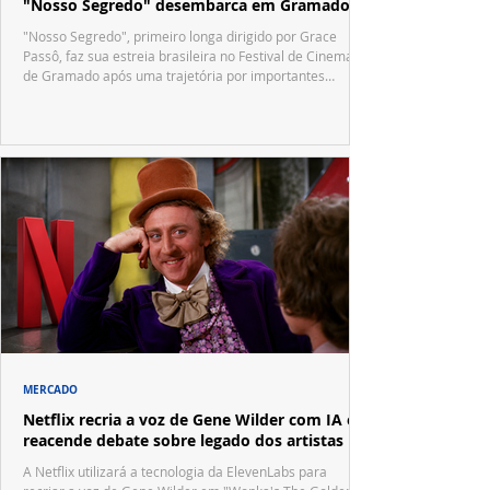
"Nosso Segredo" desembarca em Gramado
"Nosso Segredo", primeiro longa dirigido por Grace
Passô, faz sua estreia brasileira no Festival de Cinema
de Gramado após uma trajetória por importantes
festivais internacionais.
MERCADO
Netflix recria a voz de Gene Wilder com IA e
reacende debate sobre legado dos artistas
A Netflix utilizará a tecnologia da ElevenLabs para