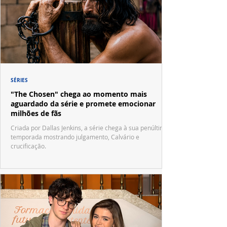
SÉRIES
"The Chosen" chega ao momento mais
aguardado da série e promete emocionar
milhões de fãs
Criada por Dallas Jenkins, a série chega à sua penúltima
temporada mostrando julgamento, Calvário e
crucificação.