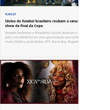
PLAYLIST
Ídolos do futebol brasileiro roubam a cena no
show da final da Copa
Ronaldo Fenômeno e Ronaldinho Gaúcho dividiram o
palco com Madonna em uma apresentação que também
reuniu Shakira, Justin Bieber, BTS, Burna Boy, Muppets,
Vila Sésamo e uma emocionante homenagem a Pelé.