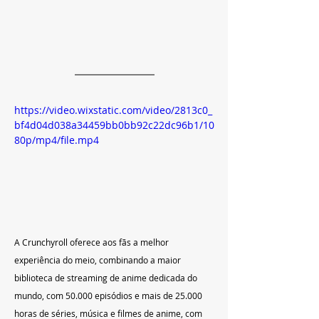
https://video.wixstatic.com/video/2813c0_
bf4d04d038a34459bb0bb92c22dc96b1/10
80p/mp4/file.mp4
A Crunchyroll oferece aos fãs a melhor 
experiência do meio, combinando a maior 
biblioteca de streaming de anime dedicada do 
mundo, com 50.000 episódios e mais de 25.000 
horas de séries, música e filmes de anime, com 