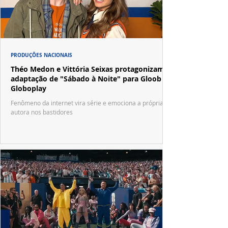
PRODUÇÕES NACIONAIS
Théo Medon e Vittória Seixas protagonizam
adaptação de "Sábado à Noite" para Gloob e
Globoplay
Fenômeno da internet vira série e emociona a própria
autora nos bastidores