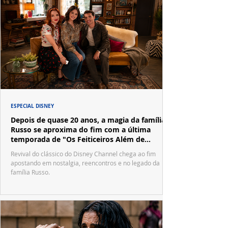
ESPECIAL DISNEY
Depois de quase 20 anos, a magia da família
Russo se aproxima do fim com a última
temporada de "Os Feiticeiros Além de
Waverly Place"
Revival do clássico do Disney Channel chega ao fim
apostando em nostalgia, reencontros e no legado da
família Russo.