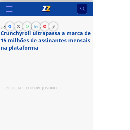
8 de ago. de 2024
3 min de leitura
Crunchyroll ultrapassa a marca de
15 milhões de assinantes mensais
na plataforma
Aliado ao Brand Evolution do streaming, tal 
número reflete o crescimento contínuo do 
fandom de anime globalmente
PUBLICADO POR 
LIPE JUSTINO