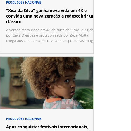
PRODUÇÕES NACIONAIS
"Xica da Silva" ganha nova vida em 4K e
convida uma nova geração a redescobrir um
clássico
A versão restaurada em 4K de "Xica da Silva", dirigida
por Cacá Diegues e protagonizada por Zezé Motta,
chega aos cinemas após revelar suas primeiras imagens
no trailer oficial.
PRODUÇÕES NACIONAIS
Após conquistar festivais internacionais,