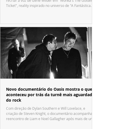
recriar a voz de Gene Wilder em "Wonka's The Golden
Ticket", reality inspirado no universo de "A Fantástica
Fábrica de Chocolate".
Novo documentário do Oasis mostra o que
aconteceu por trás da turnê mais aguardada
do rock
Com direção de Dylan Southern e Will Lovelace, e
criação de Steven Knight, o documentário acompanha o
reencontro de Liam e Noel Gallagher após mais de uma
década.