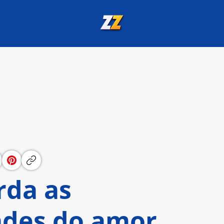
rda as
ades do amor