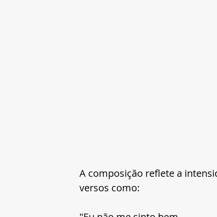
A composição reflete a intens
versos como:
"Eu não me sinto bem