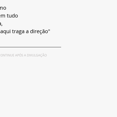
rmo
em tudo
,
aqui traga a direção"
CONTINUE APÓS A DIVULGAÇÃO