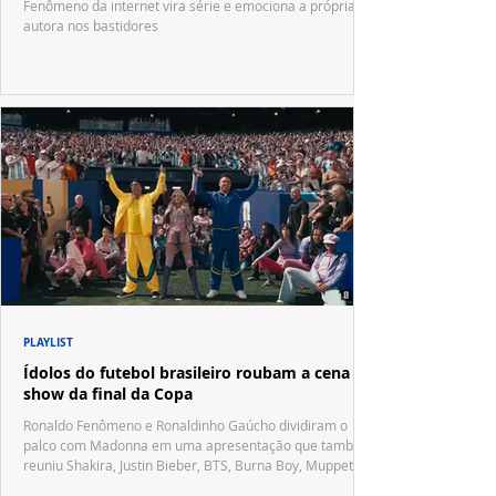
Fenômeno da internet vira série e emociona a própria
autora nos bastidores
PLAYLIST
Ídolos do futebol brasileiro roubam a cena no
show da final da Copa
Ronaldo Fenômeno e Ronaldinho Gaúcho dividiram o
palco com Madonna em uma apresentação que também
reuniu Shakira, Justin Bieber, BTS, Burna Boy, Muppets,
Vila Sésamo e uma emocionante homenagem a Pelé.