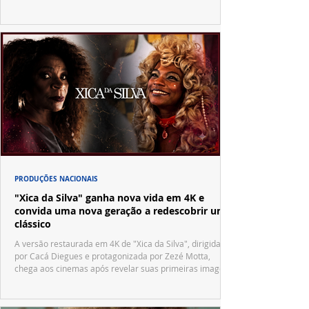
PRODUÇÕES NACIONAIS
"Xica da Silva" ganha nova vida em 4K e
convida uma nova geração a redescobrir um
clássico
A versão restaurada em 4K de "Xica da Silva", dirigida
por Cacá Diegues e protagonizada por Zezé Motta,
chega aos cinemas após revelar suas primeiras imagens
no trailer oficial.