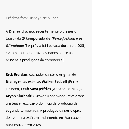
Créditos/foto: Disney/Eric Milner
A 
Disney 
divulgou recentemente o primeiro 
teaser da 
2ª temporada de 
“Percy Jackson e os 
Olimpianos”
! 
A prévia foi liberada durante a 
D23
, 
evento anual que traz novidades sobre as 
principais produções da companhia
. 
Rick Riordan
, cocriador da série original do 
Disney+
 e as estrelas 
Walker Scobell
 (Percy 
Jackson),
 Leah Sava Jeffries 
(Annabeth Chase) e 
Aryan Simhadri 
(Grover Underwood) revelaram 
um teaser exclusivo do início da produção da 
segunda temporada. A produção da série épica 
de aventura está em andamento em Vancouver 
para estrear em 2025. 