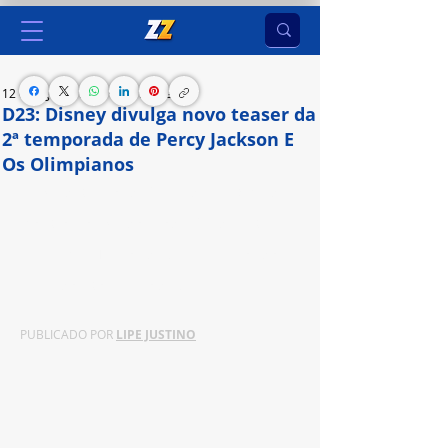
12 de ago. de 2024
2 min de leitura
D23: Disney divulga novo teaser da
2ª temporada de Percy Jackson E
Os Olimpianos
A segunda temporada é baseada em “O Mar de 
Monstros”, o segundo livro da série de best-
sellers “Percy Jackson” da Disney Hyperion, do 
aclamado autor Rick Riordan.
PUBLICADO POR 
LIPE JUSTINO