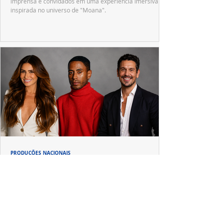
imprensa e convidados em uma experiência imersiva
inspirada no universo de "Moana".
PRODUÇÕES NACIONAIS
Giovanna Antonelli, Ícaro Silva e João Vicente
chegam para reforçar "Tremembé"
Prime Video conclui as gravações da segunda
temporada de "Tremembé", que amplia o elenco e
apresenta novos casos inspirados em crimes de grande
repercussão nacional.