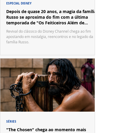
ESPECIAL DISNEY
Depois de quase 20 anos, a magia da família
Russo se aproxima do fim com a última
temporada de "Os Feiticeiros Além de
Waverly Place"
Revival do clássico do Disney Channel chega ao fim
apostando em nostalgia, reencontros e no legado da
família Russo.
SÉRIES
"The Chosen" chega ao momento mais