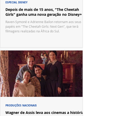
ESPECIAL DISNEY
Depois de mais de 15 anos, "The Cheetah
Girls" ganha uma nova geração no Disney+
Raven-Symoné e Adrienne Bailon retornam aos seus
papéis em "The Cheetah Girls: Next Gen", que terá
filmagens realizadas na África do Sul.
PRODUÇÕES NACIONAIS
Wagner de Assis leva aos cinemas a história