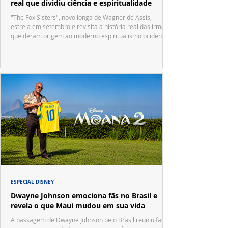
real que dividiu ciência e espiritualidade
"The Fox Sisters", novo longa de Wagner de Assis,
estreia em setembro e revisita a história real das irmãs
que deram origem ao moderno espiritualismo ocidental.
ESPECIAL DISNEY
Dwayne Johnson emociona fãs no Brasil e
revela o que Maui mudou em sua vida
A passagem de Dwayne Johnson pelo Brasil reuniu fãs,