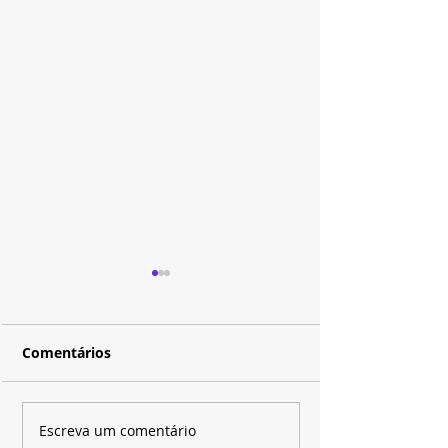
Comentários
Jornada Do Herói: Nos
Último episódi
Escreva um comentário