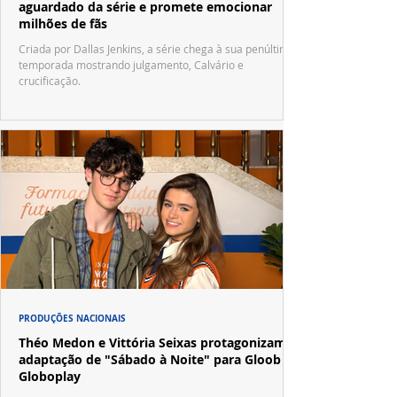
aguardado da série e promete emocionar
milhões de fãs
Criada por Dallas Jenkins, a série chega à sua penúltima
temporada mostrando julgamento, Calvário e
crucificação.
PRODUÇÕES NACIONAIS
Théo Medon e Vittória Seixas protagonizam
adaptação de "Sábado à Noite" para Gloob e
Globoplay