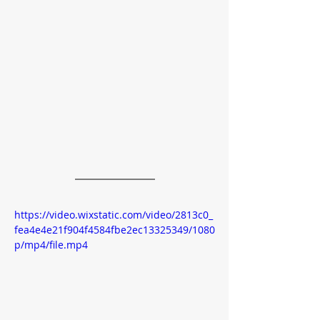
https://video.wixstatic.com/video/2813c0_
fea4e4e21f904f4584fbe2ec13325349/1080
p/mp4/file.mp4