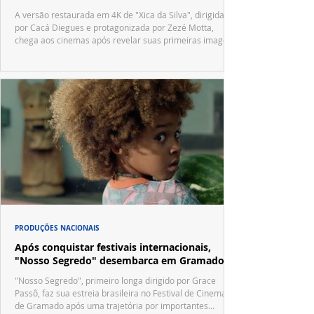
A versão restaurada em 4K de "Xica da Silva", dirigida
por Cacá Diegues e protagonizada por Zezé Motta,
chega aos cinemas após revelar suas primeiras imagens
no trailer oficial.
PRODUÇÕES NACIONAIS
Após conquistar festivais internacionais,
"Nosso Segredo" desembarca em Gramado
"Nosso Segredo", primeiro longa dirigido por Grace
Passô, faz sua estreia brasileira no Festival de Cinema
de Gramado após uma trajetória por importantes