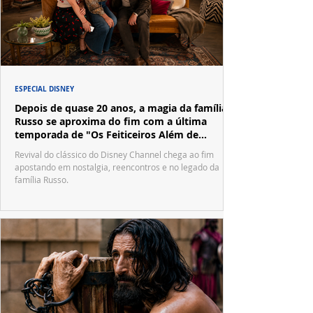
ESPECIAL DISNEY
Depois de quase 20 anos, a magia da família
Russo se aproxima do fim com a última
temporada de "Os Feiticeiros Além de
Waverly Place"
Revival do clássico do Disney Channel chega ao fim
apostando em nostalgia, reencontros e no legado da
família Russo.