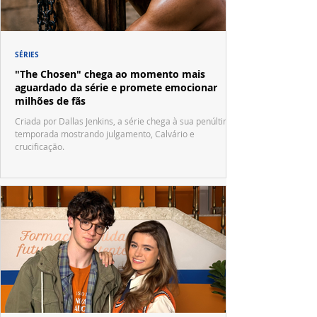
SÉRIES
"The Chosen" chega ao momento mais
aguardado da série e promete emocionar
milhões de fãs
Criada por Dallas Jenkins, a série chega à sua penúltima
temporada mostrando julgamento, Calvário e
crucificação.