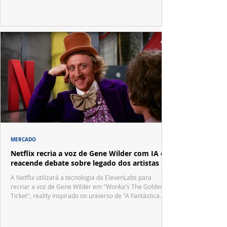
festivais internacionais.
MERCADO
Netflix recria a voz de Gene Wilder com IA e
reacende debate sobre legado dos artistas
A Netflix utilizará a tecnologia da ElevenLabs para
recriar a voz de Gene Wilder em "Wonka's The Golden
Ticket", reality inspirado no universo de "A Fantástica
Fábrica de Chocolate".