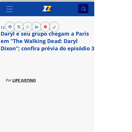
12 de jun. de 2024
1 min de leitura
Daryl e seu grupo chegam a Paris
em “The Walking Dead: Daryl
Dixon”; confira prévia do episódio 3
Spin-off vai ao ar às segundas-feiras, às 22h, no 
AMC
Por 
LIPE JUSTINO