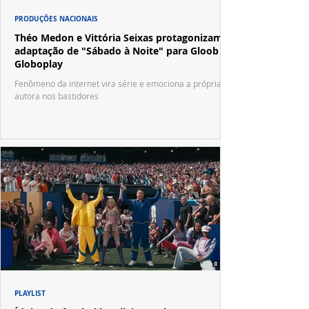
PRODUÇÕES NACIONAIS
Théo Medon e Vittória Seixas protagonizam
adaptação de "Sábado à Noite" para Gloob e
Globoplay
Fenômeno da internet vira série e emociona a própria
autora nos bastidores
PLAYLIST