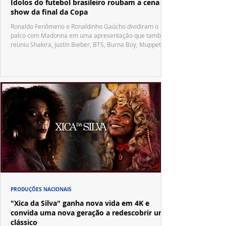
Ídolos do futebol brasileiro roubam a cena no
show da final da Copa
Ronaldo Fenômeno e Ronaldinho Gaúcho dividiram o
palco com Madonna em uma apresentação que também
reuniu Shakira, Justin Bieber, BTS, Burna Boy, Muppets,
Vila Sésamo e uma emocionante homenagem a Pelé.
PRODUÇÕES NACIONAIS
"Xica da Silva" ganha nova vida em 4K e
convida uma nova geração a redescobrir um
clássico