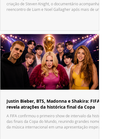
criação de Steven Knight, o documentário acompanha o
reencontro de Liam e Noel Gallagher após mais de uma
década.
Justin Bieber, BTS, Madonna e Shakira: FIFA
revela atrações da histórica final da Copa
A FIFA confirmou o primeiro show de intervalo da história
das finais da Copa do Mundo, reunindo grandes nomes
da música internacional em uma apresentação inspirada
no tradicional Halftime Show do Super Bowl.