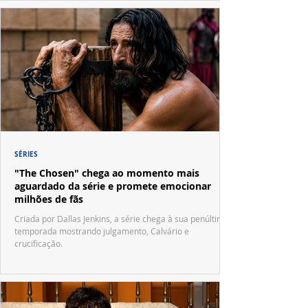
SÉRIES
"The Chosen" chega ao momento mais
aguardado da série e promete emocionar
milhões de fãs
Criada por Dallas Jenkins, a série chega à sua penúltima
temporada mostrando julgamento, Calvário e
crucificação.