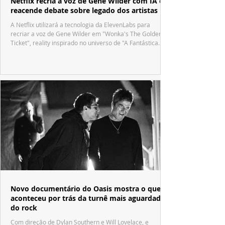
Netflix recria a voz de Gene Wilder com IA e
reacende debate sobre legado dos artistas
A Netflix utilizará a tecnologia da ElevenLabs para
recriar a voz de Gene Wilder em "Wonka's The Golden
Ticket", reality inspirado no universo de "A Fantástica
Fábrica de Chocolate".
Novo documentário do Oasis mostra o que
aconteceu por trás da turnê mais aguardada
do rock
Com direção de Dylan Southern e Will Lovelace, e