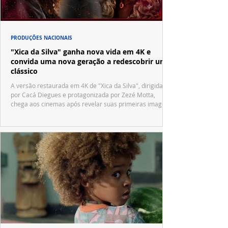
PRODUÇÕES NACIONAIS
"Xica da Silva" ganha nova vida em 4K e
convida uma nova geração a redescobrir um
clássico
A versão restaurada em 4K de "Xica da Silva", dirigida
por Cacá Diegues e protagonizada por Zezé Motta,
chega aos cinemas após revelar suas primeiras imagens
no trailer oficial.