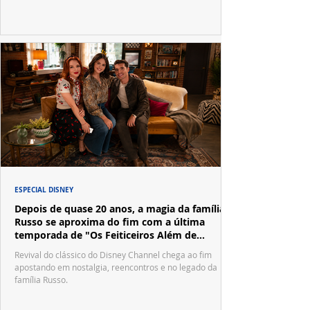
ESPECIAL DISNEY
Depois de quase 20 anos, a magia da família
Russo se aproxima do fim com a última
temporada de "Os Feiticeiros Além de
Waverly Place"
Revival do clássico do Disney Channel chega ao fim
apostando em nostalgia, reencontros e no legado da
família Russo.