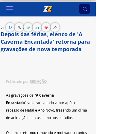
21 de jan. de 2025
2 min de leitura
Depois das férias, elenco de 'A
Caverna Encantada' retorna para
gravações de nova temporada
Sofia Fornazari, Juju Penido e Juju Teófilo revelam 
expectativas com o retorno ao SBT
Publicado por 
REDAÇÃO
As gravações de 
"A Caverna 
Encantada"
 voltaram a todo vapor após o 
recesso de Natal e Ano Novo, trazendo um clima 
de animação e entusiasmo aos estúdios.
O elenco retornou renovado e motivado, prontos 