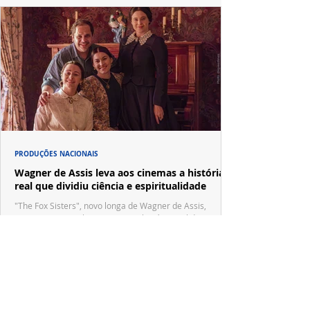
PRODUÇÕES NACIONAIS
Wagner de Assis leva aos cinemas a história
real que dividiu ciência e espiritualidade
"The Fox Sisters", novo longa de Wagner de Assis,
estreia em setembro e revisita a história real das irmãs
que deram origem ao moderno espiritualismo ocidental.