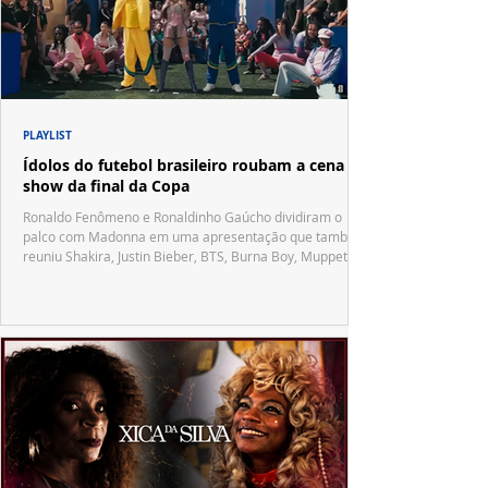
PLAYLIST
Ídolos do futebol brasileiro roubam a cena no
show da final da Copa
Ronaldo Fenômeno e Ronaldinho Gaúcho dividiram o
palco com Madonna em uma apresentação que também
reuniu Shakira, Justin Bieber, BTS, Burna Boy, Muppets,
Vila Sésamo e uma emocionante homenagem a Pelé.