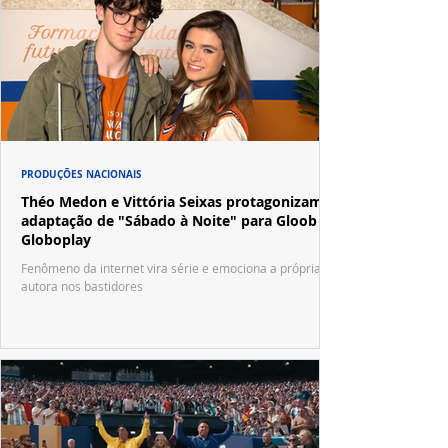
PRODUÇÕES NACIONAIS
Théo Medon e Vittória Seixas protagonizam
adaptação de "Sábado à Noite" para Gloob e
Globoplay
Fenômeno da internet vira série e emociona a própria
autora nos bastidores