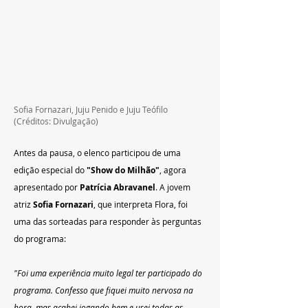
Sofia Fornazari, Juju Penido e Juju Teófilo 
(Créditos: Divulgação)
Antes da pausa, o elenco participou de uma 
edição especial do 
"Show do Milhão"
, agora 
apresentado por 
Patrícia Abravanel
. A jovem 
atriz 
Sofia Fornazari
, que interpreta Flora, foi 
uma das sorteadas para responder às perguntas 
do programa:
"Foi uma experiência muito legal ter participado do 
programa. Confesso que fiquei muito nervosa na 
hora, mas acabei jogando bem e usei todas as 