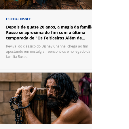
ESPECIAL DISNEY
Depois de quase 20 anos, a magia da família
Russo se aproxima do fim com a última
temporada de "Os Feiticeiros Além de
Waverly Place"
Revival do clássico do Disney Channel chega ao fim
apostando em nostalgia, reencontros e no legado da
família Russo.