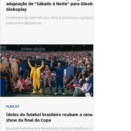
adaptação de "Sábado à Noite" para Gloob e
Globoplay
Fenômeno da internet vira série e emociona a própria
autora nos bastidores
PLAYLIST
Ídolos do futebol brasileiro roubam a cena no
show da final da Copa
Ronaldo Fenômeno e Ronaldinho Gaúcho dividiram o