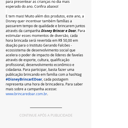
para presentear as crianças no dia mais 
esperado do ano. Confira abaixo!
E tem mais! Muito além dos produtos, este ano, a 
Disney quer incentivar também 
famílias a 
passarem tempo de qualidade e brincarem juntos 
através da campanha 
Disney 
Brincar e Doar. 
Para 
estimular esses momentos de diversão, 
cada 
hora brincada será revertida em R$ 50,00 em 
doação para o Instituto Gerando Falcões - 
ecossistema de desenvolvimento social que 
acelera o poder de impacto de líderes de favelas 
através de esporte, cultura, qualificação 
profissional, desenvolvimento econômico e 
cidadania. Para participar, basta fazer uma 
publicação brincando em família com a hashtag 
#DisneyBrincarEDoar
, cada postagem 
representa uma hora de brincadeira. Para saber 
mais sobre a campanha acesse: 
www.brincaredoar.com.br
.
CONTINUE APÓS A PUBLICIDADE