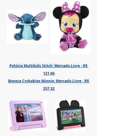
Pelúcia Multikids Stitch: Mercado Livre - R$ 
121,06
Boneca Crybabies Minnie: Mercado Livre - R$ 
257,32