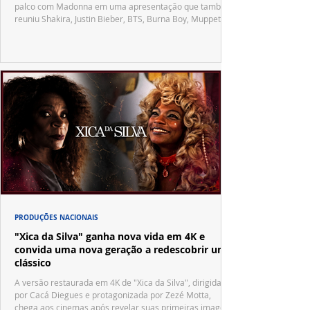
palco com Madonna em uma apresentação que também
reuniu Shakira, Justin Bieber, BTS, Burna Boy, Muppets,
Vila Sésamo e uma emocionante homenagem a Pelé.
PRODUÇÕES NACIONAIS
"Xica da Silva" ganha nova vida em 4K e
convida uma nova geração a redescobrir um
clássico
A versão restaurada em 4K de "Xica da Silva", dirigida
por Cacá Diegues e protagonizada por Zezé Motta,
chega aos cinemas após revelar suas primeiras imagens