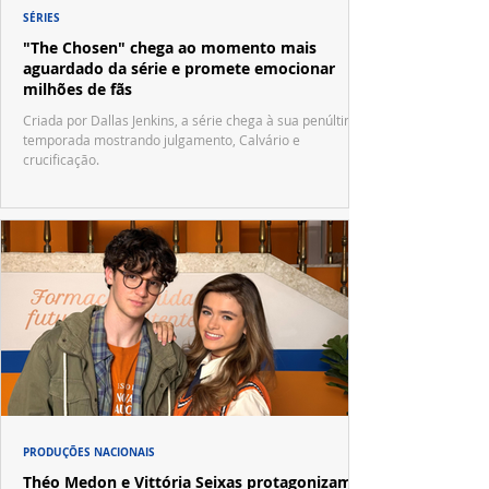
SÉRIES
"The Chosen" chega ao momento mais
aguardado da série e promete emocionar
milhões de fãs
Criada por Dallas Jenkins, a série chega à sua penúltima
temporada mostrando julgamento, Calvário e
crucificação.
PRODUÇÕES NACIONAIS
Théo Medon e Vittória Seixas protagonizam