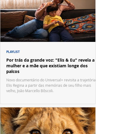
PLAYLIST
Por trás da grande voz: "Elis & Eu" revela a
mulher e a mãe que existiam longe dos
palcos
Novo documentário do Universal+ revisita a trajetória de
Elis Regina a partir das memórias de seu filho mais
velho, João Marcello Bôscoli.