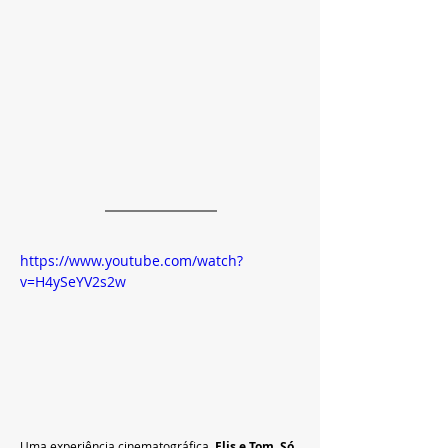
https://www.youtube.com/watch?
v=H4ySeYV2s2w
Uma experiência cinematográfica, 
Elis e Tom, Só 