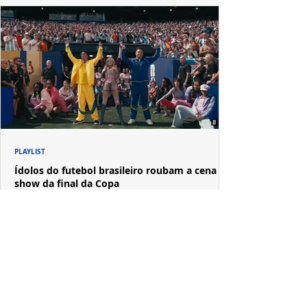
PLAYLIST
Ídolos do futebol brasileiro roubam a cena no
show da final da Copa
Ronaldo Fenômeno e Ronaldinho Gaúcho dividiram o
palco com Madonna em uma apresentação que também
reuniu Shakira, Justin Bieber, BTS, Burna Boy, Muppets,
Vila Sésamo e uma emocionante homenagem a Pelé.