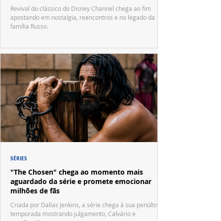
Waverly Place"
Revival do clássico do Disney Channel chega ao fim
apostando em nostalgia, reencontros e no legado da
família Russo.
SÉRIES
"The Chosen" chega ao momento mais
aguardado da série e promete emocionar
milhões de fãs
Criada por Dallas Jenkins, a série chega à sua penúltima
temporada mostrando julgamento, Calvário e