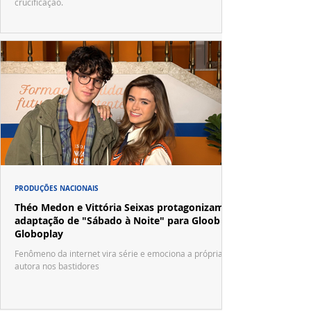
crucificação.
PRODUÇÕES NACIONAIS
Théo Medon e Vittória Seixas protagonizam
adaptação de "Sábado à Noite" para Gloob e
Globoplay
Fenômeno da internet vira série e emociona a própria
autora nos bastidores