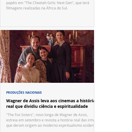
papéis em "The Cheetah Girls: Next Gen", que terá
filmagens realizadas na África do Sul.
PRODUÇÕES NACIONAIS
Wagner de Assis leva aos cinemas a história
real que dividiu ciência e espiritualidade
"The Fox Sisters", novo longa de Wagner de Assis,
estreia em setembro e revisita a história real das irmãs
que deram origem ao moderno espiritualismo ocidental.