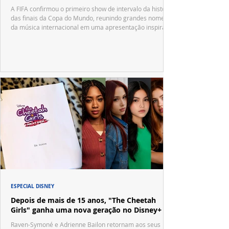
A FIFA confirmou o primeiro show de intervalo da história
das finais da Copa do Mundo, reunindo grandes nomes
da música internacional em uma apresentação inspirada
no tradicional Halftime Show do Super Bowl.
ESPECIAL DISNEY
Depois de mais de 15 anos, "The Cheetah
Girls" ganha uma nova geração no Disney+
Raven-Symoné e Adrienne Bailon retornam aos seus