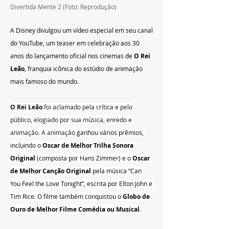
Divertida Mente 2
 (Foto: Reprodução)
A Disney divulgou um vídeo especial em seu canal 
do YouTube, um teaser em celebração aos 30 
anos do lançamento oficial nos cinemas de 
O Rei 
Leão
, franquia icônica do estúdio de animação 
mais famoso do mundo. 
O Rei Leão
 foi aclamado pela crítica e pelo 
público, elogiado por sua música, enredo e 
animação. A animação 
ganhou vários prêmios, 
incluindo o 
Oscar de Melhor Trilha Sonora 
Original
 (composta por Hans Zimmer) e o 
Oscar 
de Melhor Canção Original
 pela música “Can 
You Feel the Love Tonight”, escrita por Elton John e 
Tim Rice
. 
O filme também conquistou o 
Globo de 
Ouro de Melhor Filme Comédia ou Musical
.