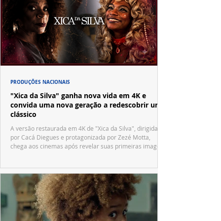
PRODUÇÕES NACIONAIS
"Xica da Silva" ganha nova vida em 4K e
convida uma nova geração a redescobrir um
clássico
A versão restaurada em 4K de "Xica da Silva", dirigida
por Cacá Diegues e protagonizada por Zezé Motta,
chega aos cinemas após revelar suas primeiras imagens
no trailer oficial.