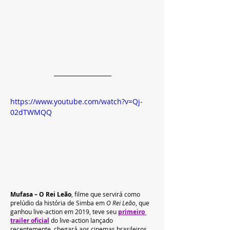
https://www.youtube.com/watch?v=Qj-
02dTWMQQ
Mufasa – O Rei Leão
, filme que servirá como 
prelúdio da história de Simba em 
O Rei Leão
, que 
ganhou live-action em 2019, teve seu 
primeiro 
trailer oficial
 do live-action lançado 
recentemente, chegará aos cinemas brasileiros 