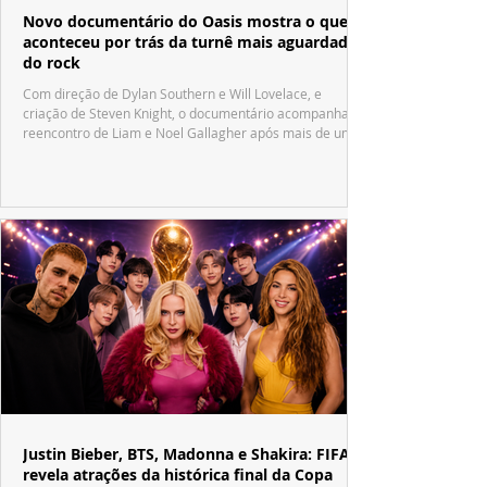
Novo documentário do Oasis mostra o que
aconteceu por trás da turnê mais aguardada
do rock
Com direção de Dylan Southern e Will Lovelace, e
criação de Steven Knight, o documentário acompanha o
reencontro de Liam e Noel Gallagher após mais de uma
década.
Justin Bieber, BTS, Madonna e Shakira: FIFA
revela atrações da histórica final da Copa