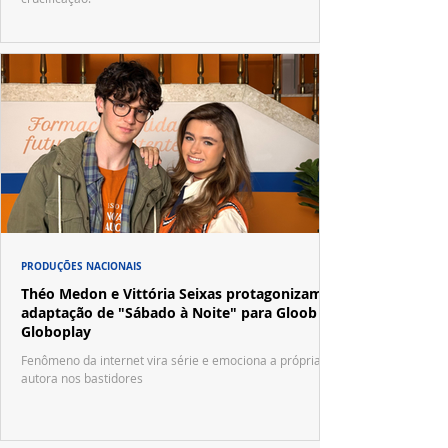
PRODUÇÕES NACIONAIS
Théo Medon e Vittória Seixas protagonizam
adaptação de "Sábado à Noite" para Gloob e
Globoplay
Fenômeno da internet vira série e emociona a própria
autora nos bastidores