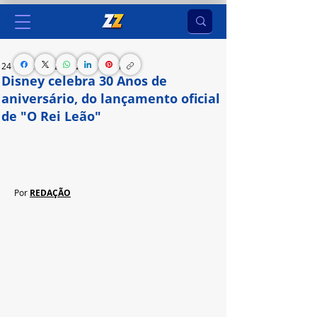
24 de jun. de 2024
2 min de leitura
Disney celebra 30 Anos de
aniversário, do lançamento oficial
de "O Rei Leão"
Animação da Disney foi lançada originalmente 
em 1994, quebrando vários recordes de bilheteria 
Por 
REDAÇÃO