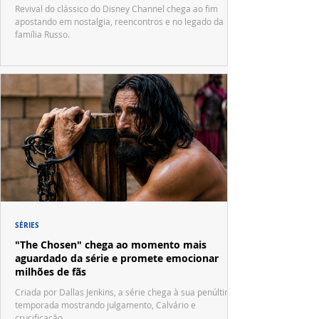
Waverly Place"
Revival do clássico do Disney Channel chega ao fim
apostando em nostalgia, reencontros e no legado da
família Russo.
SÉRIES
"The Chosen" chega ao momento mais
aguardado da série e promete emocionar
milhões de fãs
Criada por Dallas Jenkins, a série chega à sua penúltima
temporada mostrando julgamento, Calvário e
crucificação.