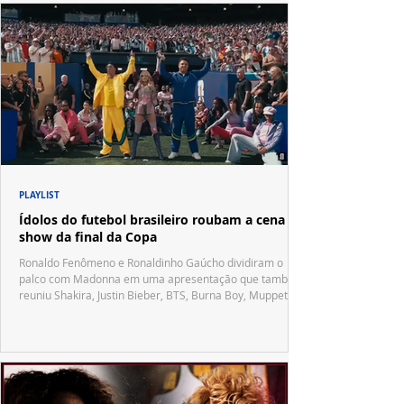
PLAYLIST
Ídolos do futebol brasileiro roubam a cena no
show da final da Copa
Ronaldo Fenômeno e Ronaldinho Gaúcho dividiram o
palco com Madonna em uma apresentação que também
reuniu Shakira, Justin Bieber, BTS, Burna Boy, Muppets,
Vila Sésamo e uma emocionante homenagem a Pelé.