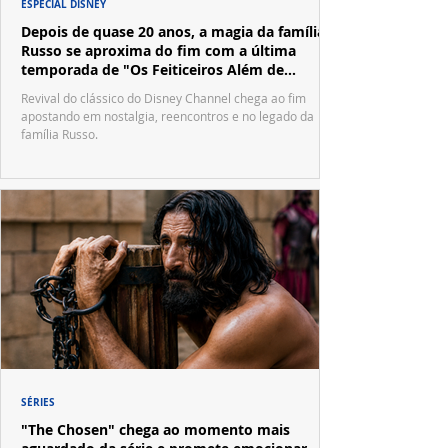
ESPECIAL DISNEY
Depois de quase 20 anos, a magia da família
Russo se aproxima do fim com a última
temporada de "Os Feiticeiros Além de
Waverly Place"
Revival do clássico do Disney Channel chega ao fim
apostando em nostalgia, reencontros e no legado da
família Russo.
SÉRIES
"The Chosen" chega ao momento mais