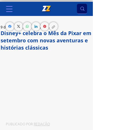
9 de set. de 2024
3 min de leitura
Disney+ celebra o Mês da Pixar em
setembro com novas aventuras e
histórias clássicas
Além de comemorar o Dia do Relâmpago 
McQueen no dia 05 de setembro e contar com 
uma seleção especial de produções do 
personagem, a plataforma estreia também a 
nova série animada “LEGO® Pixar: BrickToons” e 
traz indicações de produtos de consumo da 
franquia
PUBLICADO POR 
REDAÇÃO