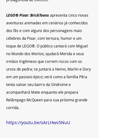
LEGO® Pixar: BrickToons
 apresenta cinco novas 
aventuras animadas em cenários já conhecidos 
dos fãs e com alguns dos personagens mais 
célebres da Pixar, com ternura, humor e um 
toque de LEGO®. O público cantará com Miguel 
no Mundo dos Mortos; ajudará Merida e seus 
irmãos trigêmeos que correm riscos com os 
ursos de pedra; se juntará a Nemo, Marlin e Dory 
em um passeio épico; verá como a família Pêra 
tenta salvar seu bairro da Síndrome e 
acompanhará Mate enquanto ele prepara 
Relâmpago McQueen para sua próxima grande 
corrida.
https://youtu.be/sArLHwv5NuU