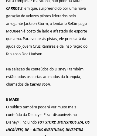
Para completar maratona, não poderia faltar 
CARROS 3
, em que, surpreendido por uma nova 
geração de velozes pilotos liderados pelo 
arrogante Jackson Storm, o lendário Relâmpago 
McQueen é posto de lado e afastado do esporte 
que ama. Para voltar às pistas, ele precisará da 
ajuda do jovem Cruz Ramírez e da inspiração do 
fabuloso Doc Hudson.
Na seleção de conteúdos do Disney+ também 
estão todos os curtas animados da franquia, 
chamados de 
Carros Toon
.
E MAIS!
O público também poderá ver muito mais 
conteúdo da Disney e Pixar disponíveis no 
Disney+, incluindo 
TOY STORY, MONSTROS S/A, OS 
INCRÍVEIS, UP – ALTAS AVENTURAS, DIVERTIDA-