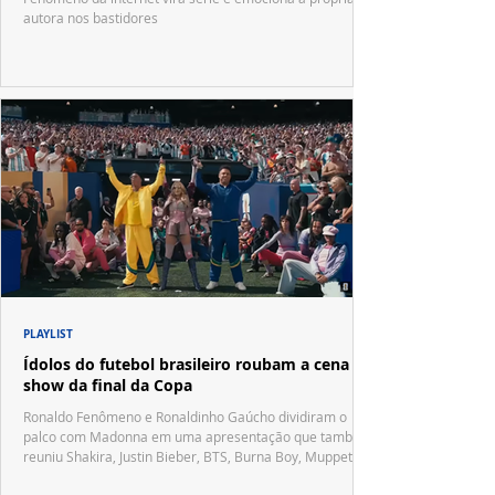
autora nos bastidores
PLAYLIST
Ídolos do futebol brasileiro roubam a cena no
show da final da Copa
Ronaldo Fenômeno e Ronaldinho Gaúcho dividiram o
palco com Madonna em uma apresentação que também
reuniu Shakira, Justin Bieber, BTS, Burna Boy, Muppets,
Vila Sésamo e uma emocionante homenagem a Pelé.