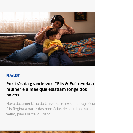
PLAYLIST
Por trás da grande voz: "Elis & Eu" revela a
mulher e a mãe que existiam longe dos
palcos
Novo documentário do Universal+ revisita a trajetória de
Elis Regina a partir das memórias de seu filho mais
velho, João Marcello Bôscoli.