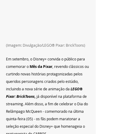
(Imagem: Divulgação/LEGO® Pixar: BrickToons)
Em setembro, o Disney+ convida o público para 
comemorar o 
Mês da Pixar
, revendo clássicos ou 
curtindo novas histórias protagonizadas pelos 
queridos personagens criados pelo estúdio, 
incluindo a nova série de animação da 
LEGO® 
Pixar: BrickToons, 
já disponível na plataforma de 
streaming
. Além disso, a fim de celebrar o Dia do 
Relâmpago McQueen - comemorado na última 
quinta-feira (05) - os fãs podem maratonar a 
seleção especial do Disney+ que 
homenageia o 
protagonista de 
CARROS
.