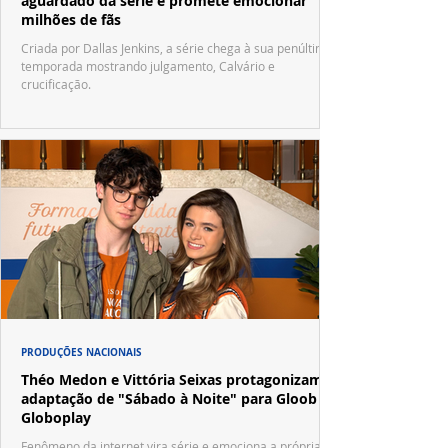
aguardado da série e promete emocionar
milhões de fãs
Criada por Dallas Jenkins, a série chega à sua penúltima
temporada mostrando julgamento, Calvário e
crucificação.
PRODUÇÕES NACIONAIS
Théo Medon e Vittória Seixas protagonizam
adaptação de "Sábado à Noite" para Gloob e
Globoplay
Fenômeno da internet vira série e emociona a própria