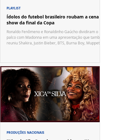
PLAYLIST
Ídolos do futebol brasileiro roubam a cena no
show da final da Copa
Ronaldo Fenômeno e Ronaldinho Gaúcho dividiram o
palco com Madonna em uma apresentação que também
reuniu Shakira, Justin Bieber, BTS, Burna Boy, Muppets,
Vila Sésamo e uma emocionante homenagem a Pelé.
PRODUÇÕES NACIONAIS