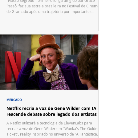
"Nosso Segredo", primeiro longa dirigido por Grace
Passô, faz sua estreia brasileira no Festival de Cinema
de Gramado após uma trajetória por importantes
festivais internacionais.
MERCADO
Netflix recria a voz de Gene Wilder com IA e
reacende debate sobre legado dos artistas
A Netflix utilizará a tecnologia da ElevenLabs para
recriar a voz de Gene Wilder em "Wonka's The Golden
Ticket", reality inspirado no universo de "A Fantástica