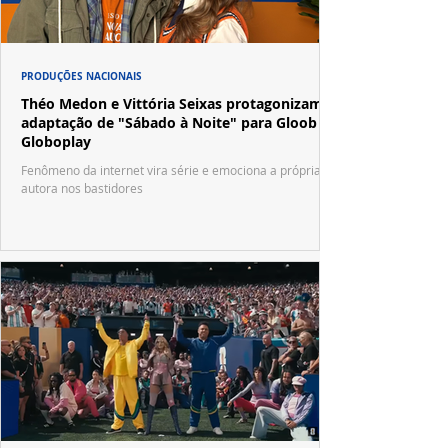
PRODUÇÕES NACIONAIS
Théo Medon e Vittória Seixas protagonizam
adaptação de "Sábado à Noite" para Gloob e
Globoplay
Fenômeno da internet vira série e emociona a própria
autora nos bastidores