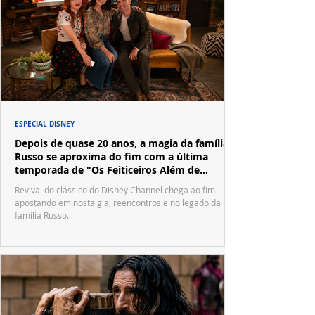
ESPECIAL DISNEY
Depois de quase 20 anos, a magia da família
Russo se aproxima do fim com a última
temporada de "Os Feiticeiros Além de
Waverly Place"
Revival do clássico do Disney Channel chega ao fim
apostando em nostalgia, reencontros e no legado da
família Russo.