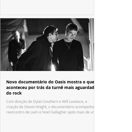
Fábrica de Chocolate".
Novo documentário do Oasis mostra o que
aconteceu por trás da turnê mais aguardada
do rock
Com direção de Dylan Southern e Will Lovelace, e
criação de Steven Knight, o documentário acompanha o
reencontro de Liam e Noel Gallagher após mais de uma
década.