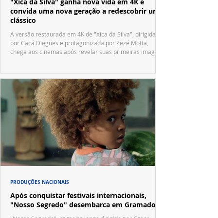
"Xica da Silva" ganha nova vida em 4K e
convida uma nova geração a redescobrir um
clássico
A versão restaurada em 4K de "Xica da Silva", dirigida
por Cacá Diegues e protagonizada por Zezé Motta,
chega aos cinemas após revelar suas primeiras imagens
no trailer oficial.
PRODUÇÕES NACIONAIS
Após conquistar festivais internacionais,
"Nosso Segredo" desembarca em Gramado