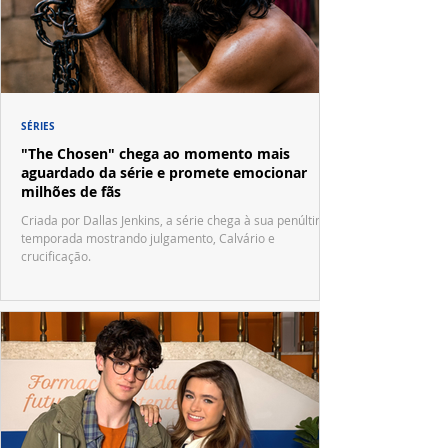
SÉRIES
"The Chosen" chega ao momento mais
aguardado da série e promete emocionar
milhões de fãs
Criada por Dallas Jenkins, a série chega à sua penúltima
temporada mostrando julgamento, Calvário e
crucificação.