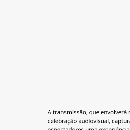
A transmissão, que envolverá m
celebração audiovisual, captu
espectadores uma experiência