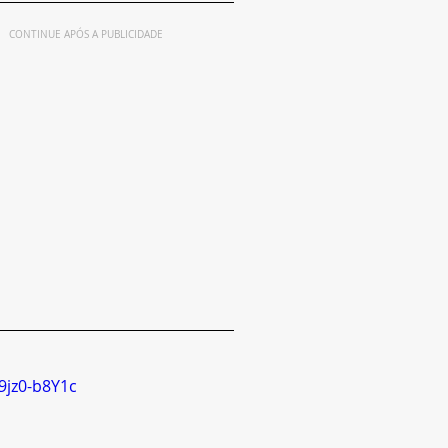
CONTINUE APÓS A PUBLICIDADE
9jz0-b8Y1c