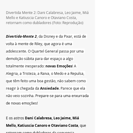
Divertida Mente 2: Dani Calabresa, Leo Jaime, Miá 
Mello e Katiuscia Canoro e Otaviano Costa, 
retornam como dubladores
 (Foto: Reprodução)
Divertida-Mente 2
, da Disney e da Pixar, está de 
volta à mente de Riley, que agora é uma 
adolescente. O Quartel General passa por uma 
demolição súbita para dar espaço a algo 
totalmente inesperado: 
novas Emoções
! A 
Alegria, a Tristeza, a Raiva, o Medo e a Repulsa, 
que têm feito uma boa gestão, não sabem como 
reagir à chegada da 
Ansiedade
. Parece que ela 
não veio sozinha. 
Prepare-se para uma enxurrada 
de novas emoções!
E os astros 
Dani Calabresa, Leo Jaime, Miá 
Mello, Katiuscia Canoro e Otaviano Costa
, que 
retornam como dubladores da sequencia, 