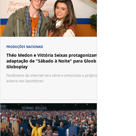
PRODUÇÕES NACIONAIS
Théo Medon e Vittória Seixas protagonizam
adaptação de "Sábado à Noite" para Gloob e
Globoplay
Fenômeno da internet vira série e emociona a própria
autora nos bastidores