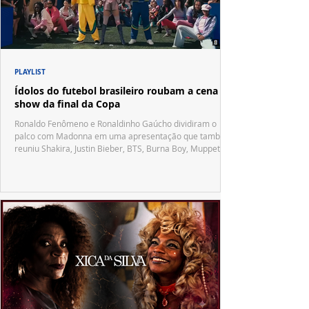
PLAYLIST
Ídolos do futebol brasileiro roubam a cena no
show da final da Copa
Ronaldo Fenômeno e Ronaldinho Gaúcho dividiram o
palco com Madonna em uma apresentação que também
reuniu Shakira, Justin Bieber, BTS, Burna Boy, Muppets,
Vila Sésamo e uma emocionante homenagem a Pelé.