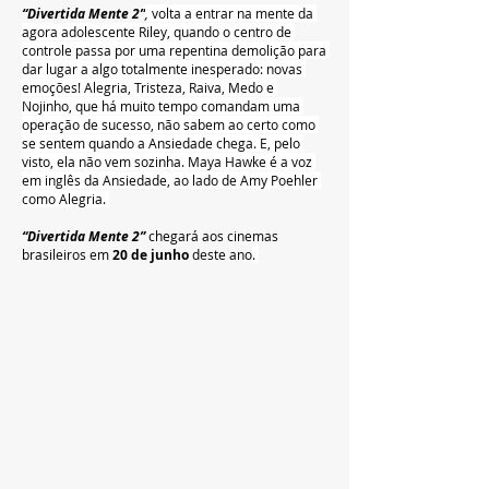
“Divertida Mente 2”
,
 volta a entrar na mente da 
agora adolescente Riley, quando o centro de 
controle passa por uma repentina demolição para 
dar lugar a algo totalmente inesperado: novas 
emoções! Alegria, Tristeza, Raiva, Medo e 
Nojinho, que há muito tempo comandam uma 
operação de sucesso, não sabem ao certo como 
se sentem quando a Ansiedade chega. E, pelo 
visto, ela não vem sozinha. Maya Hawke é a voz 
em inglês da Ansiedade, ao lado de Amy Poehler 
como Alegria. 
“Divertida Mente 2”
chegará aos cinemas 
brasileiros em 
20 de junho
 deste ano
. 