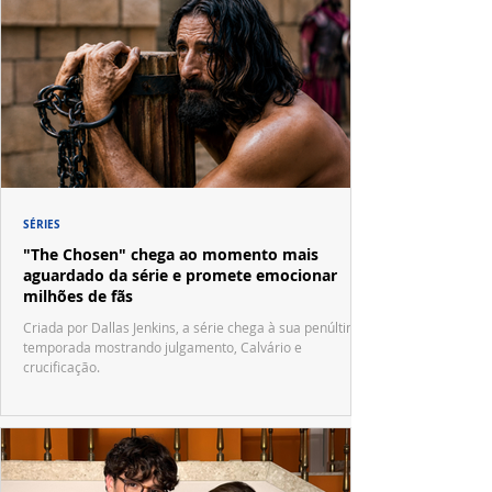
SÉRIES
"The Chosen" chega ao momento mais
aguardado da série e promete emocionar
milhões de fãs
Criada por Dallas Jenkins, a série chega à sua penúltima
temporada mostrando julgamento, Calvário e
crucificação.