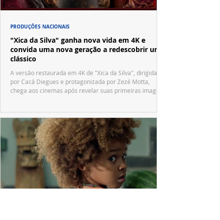
PRODUÇÕES NACIONAIS
"Xica da Silva" ganha nova vida em 4K e
convida uma nova geração a redescobrir um
clássico
A versão restaurada em 4K de "Xica da Silva", dirigida
por Cacá Diegues e protagonizada por Zezé Motta,
chega aos cinemas após revelar suas primeiras imagens
no trailer oficial.