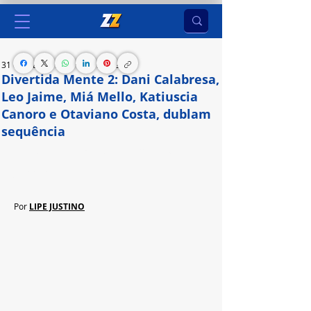
31 de mai. de 2024
2 min de leitura
Divertida Mente 2: Dani Calabresa,
Leo Jaime, Miá Mello, Katiuscia
Canoro e Otaviano Costa, dublam
sequência
Filme de animação da Disney e Pixar, estreia em 
junho nos cinemas
Por 
LIPE JUSTINO