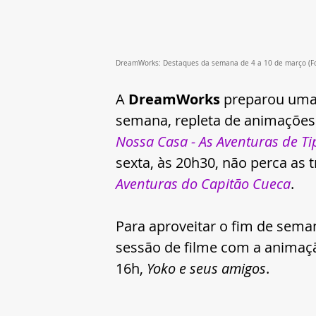
DreamWorks: Destaques da semana de 4 a 10 de março (Fo
A 
DreamWorks 
preparou uma 
semana, repleta de animações i
Nossa Casa - As Aventuras de Ti
sexta, às 20h30, não perca as 
Aventuras do Capitão Cueca
.
Para aproveitar o fim de sema
sessão de filme com a animaç
16h, 
Yoko e seus amigos
.