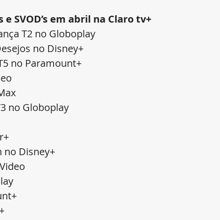
e SVOD’s em abril na Claro tv+
ança T2 no Globoplay
Desejos no Disney+
y T5 no Paramount+
deo
 Max
T3 no Globoplay
r+
h no Disney+
 Video
lay
unt+
+