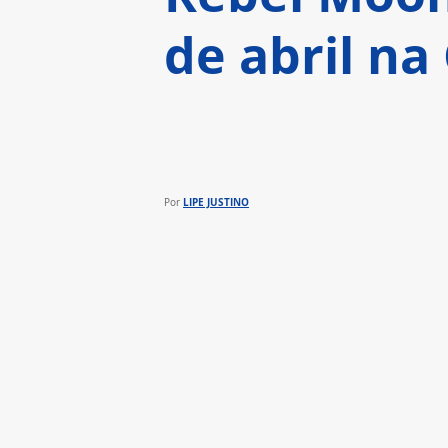
de abril na
Além de novidades recém-cheg
completa de futebol, tudo num
LIPE JUSTINO
Por 