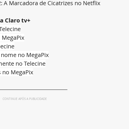
: A Marcadora de Cicatrizes no Netflix
a Claro tv+
Telecine
o MegaPix
ecine
m nome no MegaPix
mente no Telecine
s no MegaPix
CONTINUE APÓS A PUBLICIDADE