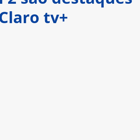
 Claro tv+
adas, a operadora traz uma programação 
 só lugar