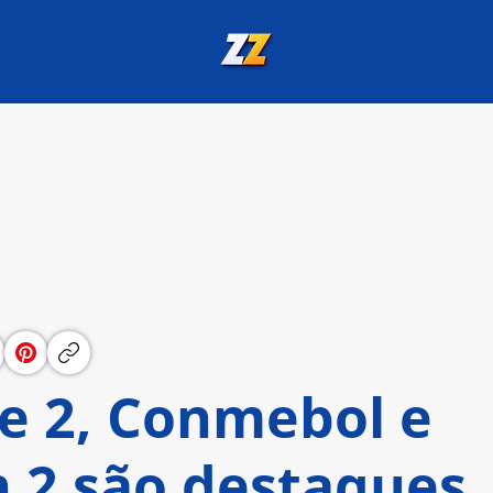
te 2, Conmebol e
 2 são destaques