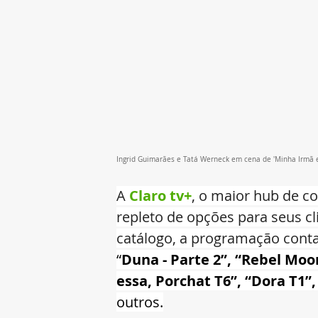
Ingrid Guimarães e Tatá Werneck em cena de 'Minha Irmã e 
A 
Claro tv+
, o maior hub de c
repleto de opções para seus c
catálogo, a programação conta
“
Duna - Parte 2”, “Rebel Moo
essa, Porchat T6”, “Dora T1”
outros.