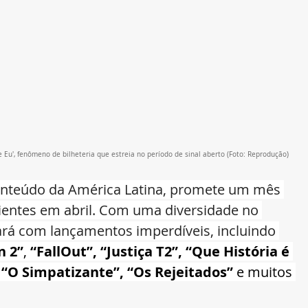
Eu', fenômeno de bilheteria que estreia no período de sinal aberto
 (Foto: Reprodução)
onteúdo da América Latina, promete um mês 
lientes em abril. Com uma diversidade no 
rá com lançamentos imperdíveis, incluindo 
n 2”
, 
“FallOut”, “Justiça T2”, “Que História é 
, “O Simpatizante”, “Os Rejeitados”
e muitos 