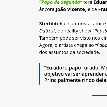
“Papo de Segunda”
 terá 
Eduar
âncora
 João Vicente, 
e de 
Fra
Sterblitch
 é humorista, ator e 
Outros”
, do reality show 
"Popst
Também pode ser visto nos ci
Agora, o artista chega ao 
“Papo
dos assuntos da sociedade. 
“Eu adoro papo furado. Me
objetivo vai ser aprender 
Principalmente rindo dela