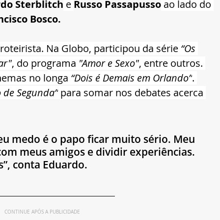
do Sterblitch
 e 
Russo Passapusso
 ao lado do 
ncisco Bosco. 
roteirista. Na Globo, participou da série
 “Os 
ar"
, do programa 
"Amor e Sexo"
, entre outros. 
nemas no longa
 “Dois é Demais em Orlando”
. 
 de Segunda”
 para somar nos debates acerca 
u medo é o papo ficar muito sério. Meu 
com meus amigos e dividir experiências. 
s”, conta Eduardo.
CONTINUE APÓS A PUBLICIDADE