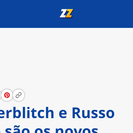
rblitch e Russo
 são os novos