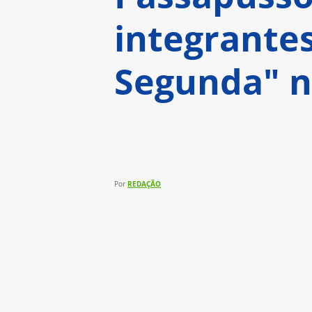
integrante
Segunda" 
A nova temporada será exibida
partir do dia 22 de abril, às 22
REDAÇÃO
Por 