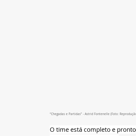
“Chegadas e Partidas” - Astrid Fontenelle 
(Foto: Reproduçã
O time está completo e pront