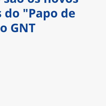
s do "Papo de
no GNT
 semanalmente, toda segunda-feira, ao vivo, a 
h30, no GNT.