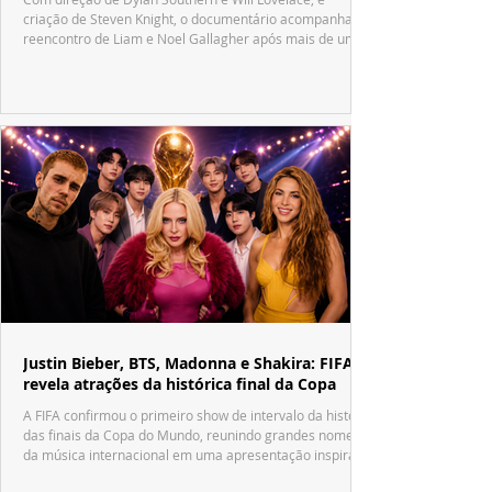
criação de Steven Knight, o documentário acompanha o
reencontro de Liam e Noel Gallagher após mais de uma
década.
Justin Bieber, BTS, Madonna e Shakira: FIFA
revela atrações da histórica final da Copa
A FIFA confirmou o primeiro show de intervalo da história
das finais da Copa do Mundo, reunindo grandes nomes
da música internacional em uma apresentação inspirada
no tradicional Halftime Show do Super Bowl.