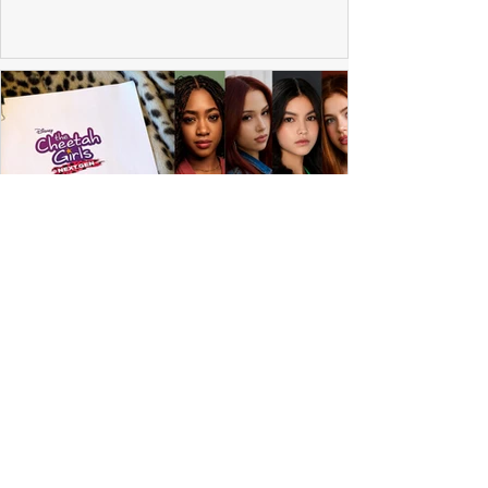
ESPECIAL DISNEY
Depois de mais de 15 anos, "The Cheetah
Girls" ganha uma nova geração no Disney+
Raven-Symoné e Adrienne Bailon retornam aos seus
papéis em "The Cheetah Girls: Next Gen", que terá
filmagens realizadas na África do Sul.