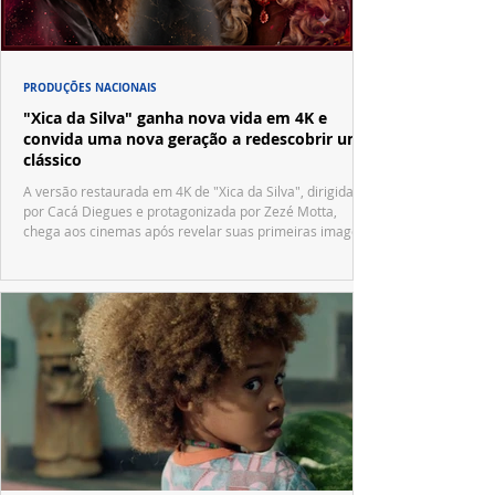
PRODUÇÕES NACIONAIS
"Xica da Silva" ganha nova vida em 4K e
convida uma nova geração a redescobrir um
clássico
A versão restaurada em 4K de "Xica da Silva", dirigida
por Cacá Diegues e protagonizada por Zezé Motta,
chega aos cinemas após revelar suas primeiras imagens
no trailer oficial.