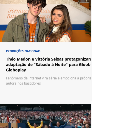
PRODUÇÕES NACIONAIS
Théo Medon e Vittória Seixas protagonizam
adaptação de "Sábado à Noite" para Gloob e
Globoplay
Fenômeno da internet vira série e emociona a própria
autora nos bastidores