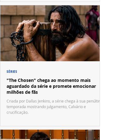
SÉRIES
"The Chosen" chega ao momento mais
aguardado da série e promete emocionar
milhões de fãs
Criada por Dallas Jenkins, a série chega à sua penúltima
temporada mostrando julgamento, Calvário e
crucificação.