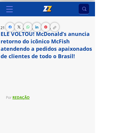
21 de jan. de 2024
3 min de leitura
ELE VOLTOU! McDonald’s anuncia
retorno do icônico McFish
atendendo a pedidos apaixonados
de clientes de todo o Brasil!
O sanduíche mais amado nas redes sociais volta 
para os restaurantes por tempo limitado e com 
versão com o dobro de peixe
Por
REDAÇÃO