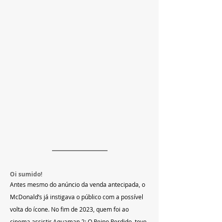
Oi sumido!
Antes mesmo do anúncio da venda antecipada, o 
McDonald’s já instigava o público com a possível 
volta do ícone. No fim de 2023, quem foi ao 
cinema assistir Aquaman 2: O Reino Perdido, teve 