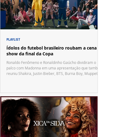
PLAYLIST
Ídolos do futebol brasileiro roubam a cena no
show da final da Copa
Ronaldo Fenômeno e Ronaldinho Gaúcho dividiram o
palco com Madonna em uma apresentação que também
reuniu Shakira, Justin Bieber, BTS, Burna Boy, Muppets,
Vila Sésamo e uma emocionante homenagem a Pelé.