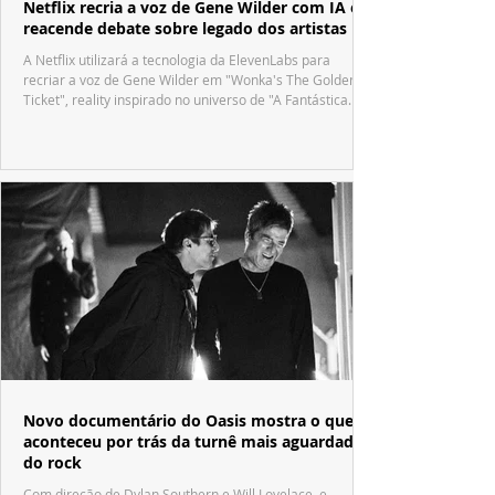
Netflix recria a voz de Gene Wilder com IA e
reacende debate sobre legado dos artistas
A Netflix utilizará a tecnologia da ElevenLabs para
recriar a voz de Gene Wilder em "Wonka's The Golden
Ticket", reality inspirado no universo de "A Fantástica
Fábrica de Chocolate".
Novo documentário do Oasis mostra o que
aconteceu por trás da turnê mais aguardada
do rock
Com direção de Dylan Southern e Will Lovelace, e