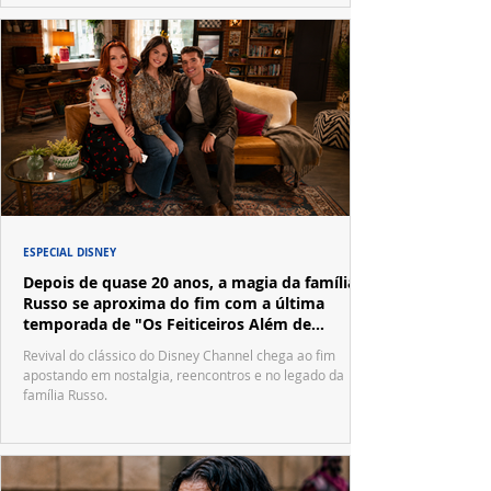
ESPECIAL DISNEY
Depois de quase 20 anos, a magia da família
Russo se aproxima do fim com a última
temporada de "Os Feiticeiros Além de
Waverly Place"
Revival do clássico do Disney Channel chega ao fim
apostando em nostalgia, reencontros e no legado da
família Russo.