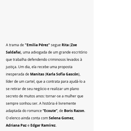
A trama de 
"Emilia Pérez"
 segue 
Rita
 (
Zoe 
Saldaña
), uma advogada de um grande escritório 
que trabalha defendendo criminosos levados à 
justiça. Um dia, ela recebe uma proposta 
inesperada de 
Manitas
 (
Karla Sofía Gascón
), 
líder de um cartel, que a contrata para ajudá-lo a 
se retirar de seu negócio e realizar um plano 
secreto de muitos anos: tornar-se a mulher que 
sempre sonhou ser. A história é livremente 
adaptada do romance 
“Ecoute”
, de 
Boris Razon
. 
O elenco ainda conta com 
Selena Gomez
, 
Adriana Paz
 e 
Edgar Ramírez
.