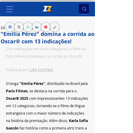
24 de jan. de 2025
2 min de leitura
"Emilia Pérez" domina a corrida ao
Oscar® com 13 indicações!
Com indicações em várias categorias, o filme da 
Paris Filmes é destaque na corrida ao Oscar®
Publicado por 
LIPE JUSTINO
O longa 
"Emilia Pérez"
, distribuído no Brasil pela 
Paris Filmes
, se destaca na corrida para o 
Oscar® 2025
 com impressionantes 13 indicações 
em 12 categorias, tornando-se o filme de língua 
estrangeira com o maior número de indicações 
na história da premiação. Além disso, 
Karla Sofía 
Gascón
 faz história como a primeira atriz trans a 