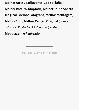
Melhor Atriz Coadjuvante
 (
Zoe Saldaña
), 
Melhor Roteiro Adaptado
, 
Melhor Trilha Sonora 
Original
, 
Melhor Fotografia
, 
Melhor Montagem
, 
Melhor Som
, 
Melhor Canção Original
 (com as 
músicas "El Mal" e "Mi Camino") e 
Melhor 
Maquiagem e Penteado
.
CONTINUE APÓS A PUBLICIDADE