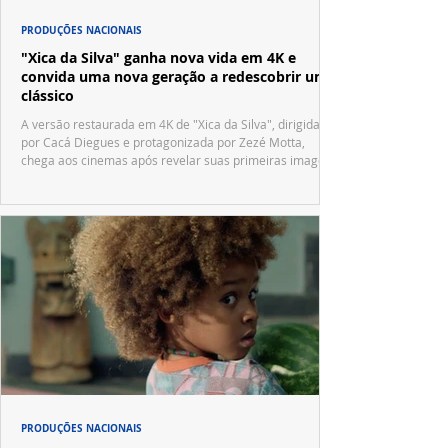
PRODUÇÕES NACIONAIS
"Xica da Silva" ganha nova vida em 4K e
convida uma nova geração a redescobrir um
clássico
A versão restaurada em 4K de "Xica da Silva", dirigida
por Cacá Diegues e protagonizada por Zezé Motta,
chega aos cinemas após revelar suas primeiras imagens
no trailer oficial.
PRODUÇÕES NACIONAIS