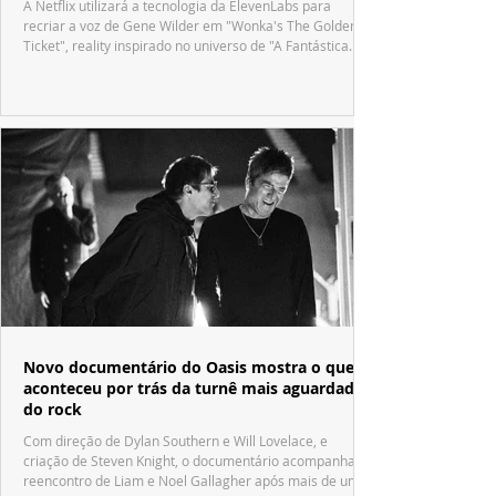
A Netflix utilizará a tecnologia da ElevenLabs para
recriar a voz de Gene Wilder em "Wonka's The Golden
Ticket", reality inspirado no universo de "A Fantástica
Fábrica de Chocolate".
Novo documentário do Oasis mostra o que
aconteceu por trás da turnê mais aguardada
do rock
Com direção de Dylan Southern e Will Lovelace, e
criação de Steven Knight, o documentário acompanha o
reencontro de Liam e Noel Gallagher após mais de uma