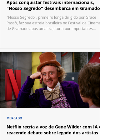
Após conquistar festivais internacionais,
"Nosso Segredo" desembarca em Gramado
"Nosso Segredo", primeiro longa dirigido por Grace
Passô, faz sua estreia brasileira no Festival de Cinema
de Gramado após uma trajetória por importantes
festivais internacionais.
MERCADO
Netflix recria a voz de Gene Wilder com IA e
reacende debate sobre legado dos artistas