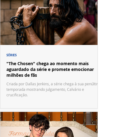
SÉRIES
"The Chosen" chega ao momento mais
aguardado da série e promete emocionar
milhões de fãs
Criada por Dallas Jenkins, a série chega à sua penúltima
temporada mostrando julgamento, Calvário e
crucificação.