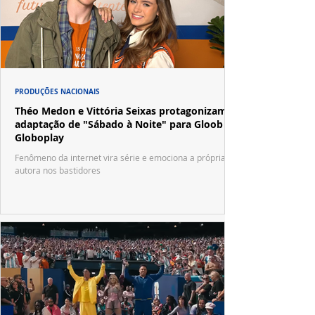
PRODUÇÕES NACIONAIS
Théo Medon e Vittória Seixas protagonizam
adaptação de "Sábado à Noite" para Gloob e
Globoplay
Fenômeno da internet vira série e emociona a própria
autora nos bastidores