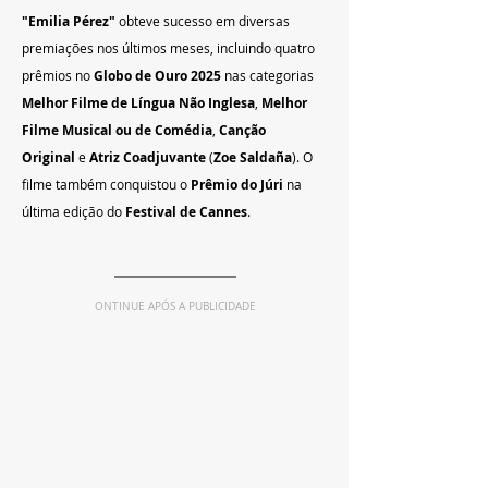
"Emilia Pérez"
 obteve sucesso em diversas 
premiações nos últimos meses, incluindo quatro 
prêmios no 
Globo de Ouro 2025
 nas categorias 
Melhor Filme de Língua Não Inglesa
, 
Melhor 
Filme Musical ou de Comédia
, 
Canção 
Original
 e 
Atriz Coadjuvante
 (
Zoe Saldaña
). O 
filme também conquistou o 
Prêmio do Júri
 na 
última edição do 
Festival de Cannes
.
ONTINUE APÓS A PUBLICIDADE