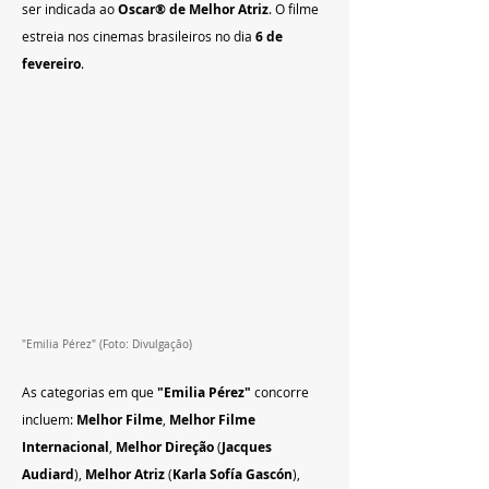
ser indicada ao 
Oscar® de Melhor Atriz
. O filme 
estreia nos cinemas brasileiros no dia 
6 de 
fevereiro
.
"Emilia Pérez" (Foto: Divulgação)
As categorias em que 
"Emilia Pérez"
 concorre 
incluem: 
Melhor Filme
, 
Melhor Filme 
Internacional
, 
Melhor Direção
 (
Jacques 
Audiard
), 
Melhor Atriz
 (
Karla Sofía Gascón
), 