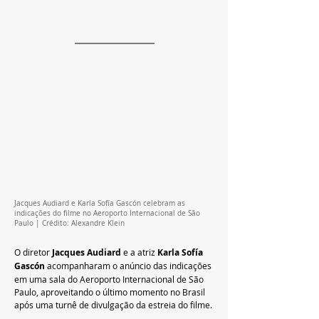
Jacques Audiard e Karla Sofía Gascón celebram as 
indicações do filme no Aeroporto Internacional de São 
Paulo | Crédito: Alexandre Klein
O diretor 
Jacques Audiard
 e a atriz 
Karla Sofía 
Gascón
 acompanharam o anúncio das indicações 
em uma sala do Aeroporto Internacional de São 
Paulo, aproveitando o último momento no Brasil 
após uma turnê de divulgação da estreia do filme.