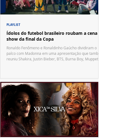
PLAYLIST
Ídolos do futebol brasileiro roubam a cena no
show da final da Copa
Ronaldo Fenômeno e Ronaldinho Gaúcho dividiram o
palco com Madonna em uma apresentação que também
reuniu Shakira, Justin Bieber, BTS, Burna Boy, Muppets,
Vila Sésamo e uma emocionante homenagem a Pelé.