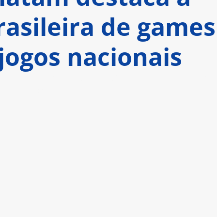
rasileira de games
jogos nacionais
área no evento para o público final conhecer 
ios nacionais