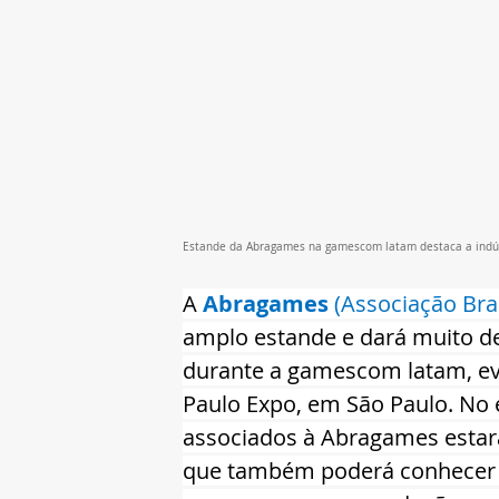
Estande da Abragames na gamescom latam destaca a indúst
A 
Abragames
 (Associação Br
amplo estande e dará muito des
durante a gamescom latam, eve
Paulo Expo, em São Paulo. No e
associados à Abragames estarã
que também poderá conhecer ma