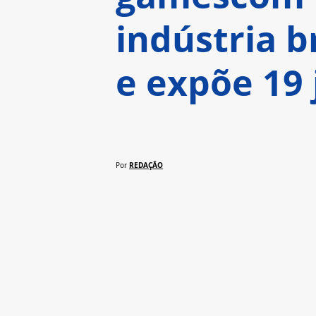
indústria b
e expõe 19 
Associação ocupará uma ampla 
grandes lançamentos de estúd
REDAÇÃO
Por 