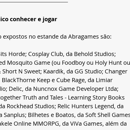
ico conhecer e jogar
ão expostos no estande da Abragames são:
ts Horde; Cosplay Club, da Behold Studios; 
tled Mosquito Game (ou Foodboy ou Holy Hunt ou
 Short N Sweet; Kaardik, da GG Studio; Changer 
; BlackThorne Keep e Cube Rage, da Limiar 
dio; Delic, da Nuncnox Game Developer Ltda; 
ogether Truth and Tales - Learning Story Books 
2, da Rockhead Studios; Relic Hunters Legend, da 
 Sanplus; Bilhetes e Boatos, da Soft Shell Games
 Kakele Online MMORPG, da ViVa Games, além da 