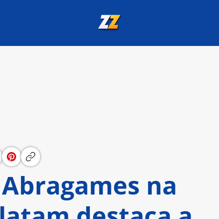
 Abragames na
atam destaca a