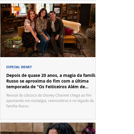
ESPECIAL DISNEY
Depois de quase 20 anos, a magia da família
Russo se aproxima do fim com a última
temporada de "Os Feiticeiros Além de
Waverly Place"
Revival do clássico do Disney Channel chega ao fim
apostando em nostalgia, reencontros e no legado da
família Russo.