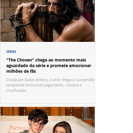
SÉRIES
"The Chosen" chega ao momento mais
aguardado da série e promete emocionar
milhões de fãs
Criada por Dallas Jenkins, a série chega à sua penúltima
temporada mostrando julgamento, Calvário e
crucificação.