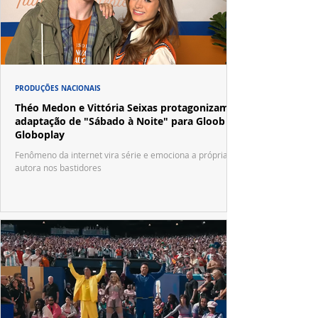
PRODUÇÕES NACIONAIS
Théo Medon e Vittória Seixas protagonizam
adaptação de "Sábado à Noite" para Gloob e
Globoplay
Fenômeno da internet vira série e emociona a própria
autora nos bastidores