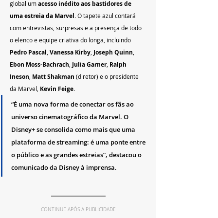
global um 
acesso inédito aos bastidores de 
uma estreia da Marvel
. O tapete azul contará 
com entrevistas, surpresas e a presença de todo 
o elenco e equipe criativa do longa, incluindo 
Pedro Pascal
, 
Vanessa Kirby
, 
Joseph Quinn
, 
Ebon Moss-Bachrach
, 
Julia Garner
, 
Ralph 
Ineson
, 
Matt Shakman
 (diretor) e o presidente 
da Marvel, 
Kevin Feige
.
“É uma nova forma de conectar os fãs ao 
universo cinematográfico da Marvel. O 
Disney+ se consolida como mais que uma 
plataforma de streaming: é uma ponte entre 
o público e as grandes estreias”, destacou o 
comunicado da Disney à imprensa.
CONTINUE APÓS A PUBLICIDADE