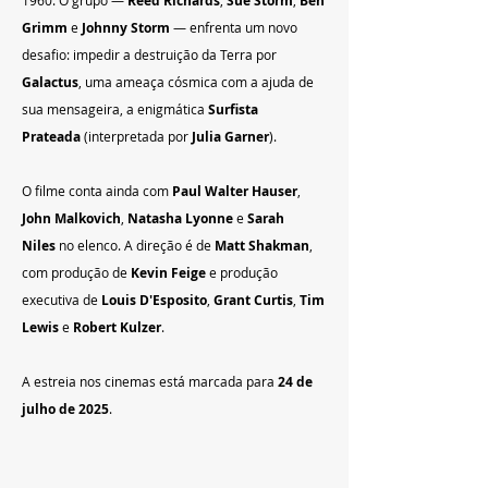
1960. O grupo — 
Reed Richards
, 
Sue Storm
, 
Ben 
Grimm
 e 
Johnny Storm
 — enfrenta um novo 
desafio: impedir a destruição da Terra por 
Galactus
, uma ameaça cósmica com a ajuda de 
sua mensageira, a enigmática 
Surfista 
Prateada
 (interpretada por 
Julia Garner
).
O filme conta ainda com 
Paul Walter Hauser
, 
John Malkovich
, 
Natasha Lyonne
 e 
Sarah 
Niles
 no elenco. A direção é de 
Matt Shakman
, 
com produção de 
Kevin Feige
 e produção 
executiva de 
Louis D'Esposito
, 
Grant Curtis
, 
Tim 
Lewis
 e 
Robert Kulzer
.
A estreia nos cinemas está marcada para 
24 de 
julho de 2025
.