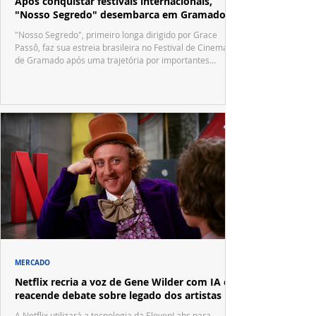
Após conquistar festivais internacionais,
"Nosso Segredo" desembarca em Gramado
"Nosso Segredo", primeiro longa dirigido por Grace
Passô, faz sua estreia brasileira no Festival de Cinema
de Gramado após uma trajetória por importantes
festivais internacionais.
MERCADO
Netflix recria a voz de Gene Wilder com IA e
reacende debate sobre legado dos artistas
A Netflix utilizará a tecnologia da ElevenLabs para