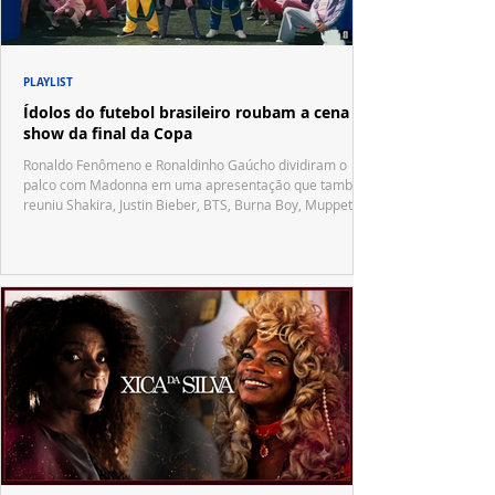
PLAYLIST
Ídolos do futebol brasileiro roubam a cena no
show da final da Copa
Ronaldo Fenômeno e Ronaldinho Gaúcho dividiram o
palco com Madonna em uma apresentação que também
reuniu Shakira, Justin Bieber, BTS, Burna Boy, Muppets,
Vila Sésamo e uma emocionante homenagem a Pelé.