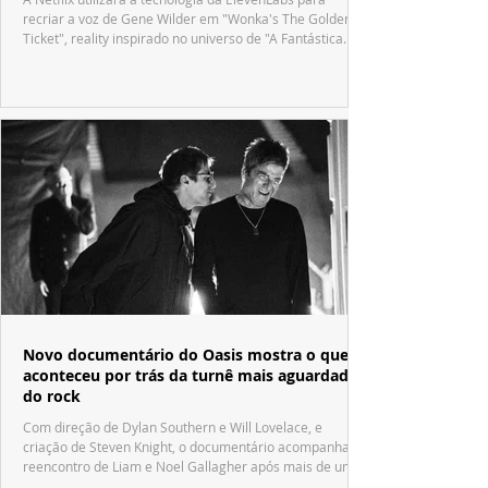
recriar a voz de Gene Wilder em "Wonka's The Golden
Ticket", reality inspirado no universo de "A Fantástica
Fábrica de Chocolate".
Novo documentário do Oasis mostra o que
aconteceu por trás da turnê mais aguardada
do rock
Com direção de Dylan Southern e Will Lovelace, e
criação de Steven Knight, o documentário acompanha o
reencontro de Liam e Noel Gallagher após mais de uma
década.