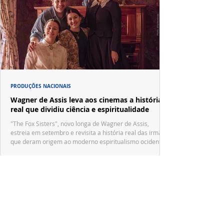
PRODUÇÕES NACIONAIS
Wagner de Assis leva aos cinemas a história
real que dividiu ciência e espiritualidade
"The Fox Sisters", novo longa de Wagner de Assis,
estreia em setembro e revisita a história real das irmãs
que deram origem ao moderno espiritualismo ocidental.