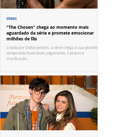
SÉRIES
"The Chosen" chega ao momento mais
aguardado da série e promete emocionar
milhões de fãs
Criada por Dallas Jenkins, a série chega à sua penúltima
temporada mostrando julgamento, Calvário e
crucificação.