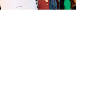
ESPECIAL DISNEY
Depois de mais de 15 anos, "The Cheetah
Girls" ganha uma nova geração no Disney+
Raven-Symoné e Adrienne Bailon retornam aos seus
papéis em "The Cheetah Girls: Next Gen", que terá
filmagens realizadas na África do Sul.