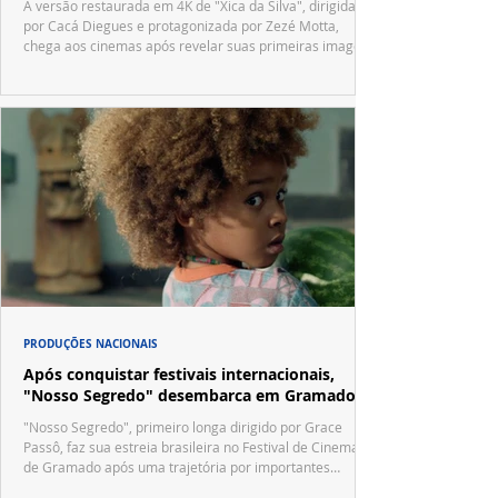
A versão restaurada em 4K de "Xica da Silva", dirigida
por Cacá Diegues e protagonizada por Zezé Motta,
chega aos cinemas após revelar suas primeiras imagens
no trailer oficial.
PRODUÇÕES NACIONAIS
Após conquistar festivais internacionais,
"Nosso Segredo" desembarca em Gramado
"Nosso Segredo", primeiro longa dirigido por Grace
Passô, faz sua estreia brasileira no Festival de Cinema
de Gramado após uma trajetória por importantes
festivais internacionais.