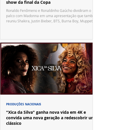
show da final da Copa
Ronaldo Fenômeno e Ronaldinho Gaúcho dividiram o
palco com Madonna em uma apresentação que também
reuniu Shakira, Justin Bieber, BTS, Burna Boy, Muppets,
Vila Sésamo e uma emocionante homenagem a Pelé.
PRODUÇÕES NACIONAIS
"Xica da Silva" ganha nova vida em 4K e
convida uma nova geração a redescobrir um
clássico