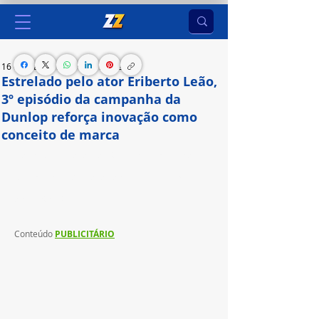
16 de mai. de 2024
3 min de leitura
Estrelado pelo ator Eriberto Leão,
3º episódio da campanha da
Dunlop reforça inovação como
conceito de marca
Vídeo “Durabilidade” destaca compromisso da 
Dunlop com a qualidade dos pneus e a segurança 
dos motoristas
Conteúdo 
PUBLICITÁRIO