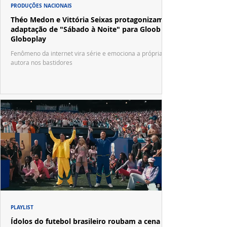
PRODUÇÕES NACIONAIS
Théo Medon e Vittória Seixas protagonizam
adaptação de "Sábado à Noite" para Gloob e
Globoplay
Fenômeno da internet vira série e emociona a própria
autora nos bastidores
PLAYLIST
Ídolos do futebol brasileiro roubam a cena no