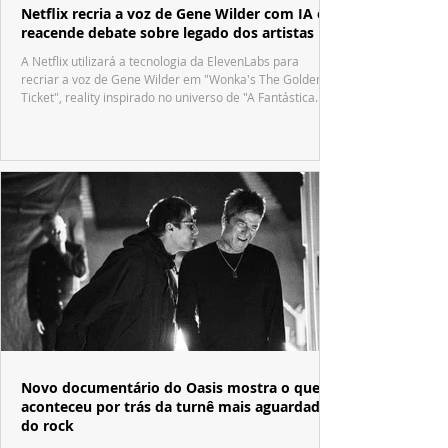
Netflix recria a voz de Gene Wilder com IA e
reacende debate sobre legado dos artistas
A Netflix utilizará a tecnologia da ElevenLabs para
recriar a voz de Gene Wilder em "Wonka's The Golden
Ticket", reality inspirado no universo de "A Fantástica
Fábrica de Chocolate".
Novo documentário do Oasis mostra o que
aconteceu por trás da turnê mais aguardada
do rock