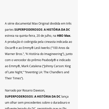
A série documental Max Original dividida em três 
partes 
SUPERPODEROSOS: A HISTÓRIA DA DC 
estreia na quinta-feira, 20 de julho, na 
HBO Max
. 
A produção é codirigida pela cineasta indicada ao 
Oscar® e ao Emmy® Lesli Iwerks (“100 Anos da 
Warner Bros.”, “A História do Imagineering”), junto 
com o vencedor do prêmio Peabody® e indicado 
ao Emmy®, Mark Catalena (“Johnny Carson: King 
of Late Night,” “Inventing LA: The Chandlers and 
Their Times”).
Narrado por Rosario Dawson, 
SUPERPODEROSOS: A HISTÓRIA DA DC 
lança 
um olhar sem precedentes sobre o duradouro e 
influente legado da DC, permitindo que os fãs 