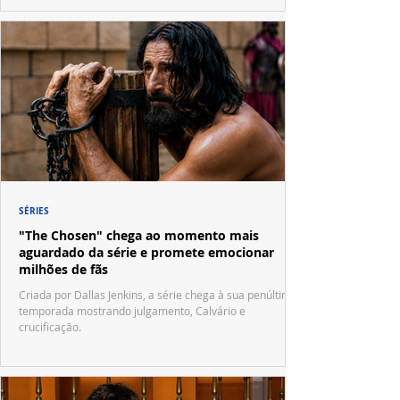
SÉRIES
"The Chosen" chega ao momento mais
aguardado da série e promete emocionar
milhões de fãs
Criada por Dallas Jenkins, a série chega à sua penúltima
temporada mostrando julgamento, Calvário e
crucificação.