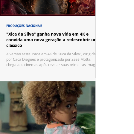
PRODUÇÕES NACIONAIS
"Xica da Silva" ganha nova vida em 4K e
convida uma nova geração a redescobrir um
clássico
A versão restaurada em 4K de "Xica da Silva", dirigida
por Cacá Diegues e protagonizada por Zezé Motta,
chega aos cinemas após revelar suas primeiras imagens
no trailer oficial.