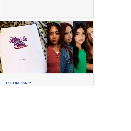
ESPECIAL DISNEY
Depois de mais de 15 anos, "The Cheetah
Girls" ganha uma nova geração no Disney+
Raven-Symoné e Adrienne Bailon retornam aos seus
papéis em "The Cheetah Girls: Next Gen", que terá
filmagens realizadas na África do Sul.