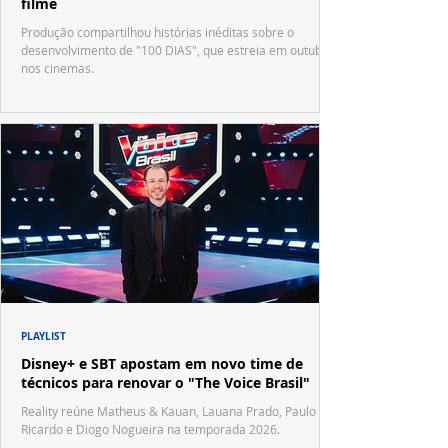
filme
Produção compartilhou histórias inéditas sobre o
desenvolvimento de "100 DIAS", que estreia em outubro
nos cinemas.
PLAYLIST
Disney+ e SBT apostam em novo time de
técnicos para renovar o "The Voice Brasil"
Reality reúne Matheus & Kauan, Lauana Prado, Paulo
Ricardo e Diogo Nogueira na temporada 2026.