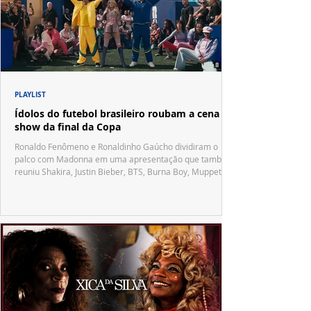
PLAYLIST
Ídolos do futebol brasileiro roubam a cena no
show da final da Copa
Ronaldo Fenômeno e Ronaldinho Gaúcho dividiram o
palco com Madonna em uma apresentação que também
reuniu Shakira, Justin Bieber, BTS, Burna Boy, Muppets,
Vila Sésamo e uma emocionante homenagem a Pelé.