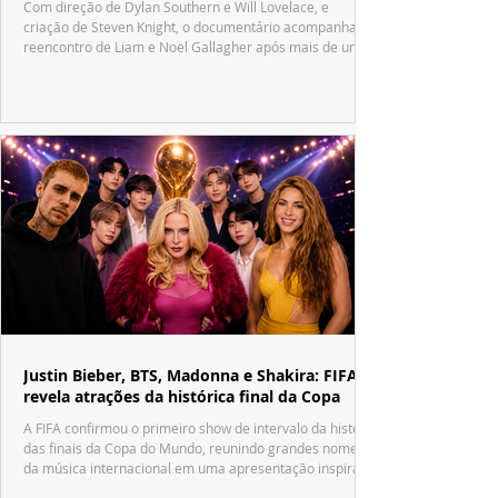
Com direção de Dylan Southern e Will Lovelace, e
criação de Steven Knight, o documentário acompanha o
reencontro de Liam e Noel Gallagher após mais de uma
década.
Justin Bieber, BTS, Madonna e Shakira: FIFA
revela atrações da histórica final da Copa
A FIFA confirmou o primeiro show de intervalo da história
das finais da Copa do Mundo, reunindo grandes nomes
da música internacional em uma apresentação inspirada
no tradicional Halftime Show do Super Bowl.