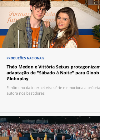
PRODUÇÕES NACIONAIS
Théo Medon e Vittória Seixas protagonizam
adaptação de "Sábado à Noite" para Gloob e
Globoplay
Fenômeno da internet vira série e emociona a própria
autora nos bastidores