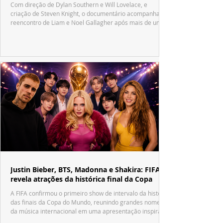
Com direção de Dylan Southern e Will Lovelace, e
criação de Steven Knight, o documentário acompanha o
reencontro de Liam e Noel Gallagher após mais de uma
década.
Justin Bieber, BTS, Madonna e Shakira: FIFA
revela atrações da histórica final da Copa
A FIFA confirmou o primeiro show de intervalo da história
das finais da Copa do Mundo, reunindo grandes nomes
da música internacional em uma apresentação inspirada
no tradicional Halftime Show do Super Bowl.