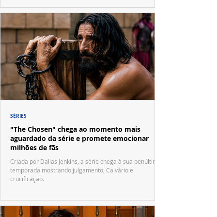
SÉRIES
"The Chosen" chega ao momento mais
aguardado da série e promete emocionar
milhões de fãs
Criada por Dallas Jenkins, a série chega à sua penúltima
temporada mostrando julgamento, Calvário e
crucificação.