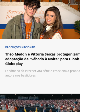
PRODUÇÕES NACIONAIS
Théo Medon e Vittória Seixas protagonizam
adaptação de "Sábado à Noite" para Gloob e
Globoplay
Fenômeno da internet vira série e emociona a própria
autora nos bastidores