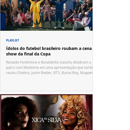
PLAYLIST
Ídolos do futebol brasileiro roubam a cena no
show da final da Copa
Ronaldo Fenômeno e Ronaldinho Gaúcho dividiram o
palco com Madonna em uma apresentação que também
reuniu Shakira, Justin Bieber, BTS, Burna Boy, Muppets,
Vila Sésamo e uma emocionante homenagem a Pelé.