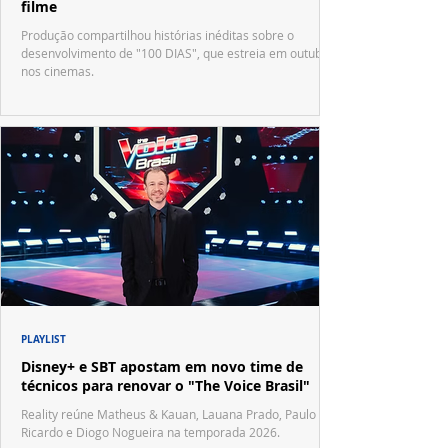
filme
Produção compartilhou histórias inéditas sobre o
desenvolvimento de "100 DIAS", que estreia em outubro
nos cinemas.
PLAYLIST
Disney+ e SBT apostam em novo time de
técnicos para renovar o "The Voice Brasil"
Reality reúne Matheus & Kauan, Lauana Prado, Paulo
Ricardo e Diogo Nogueira na temporada 2026.