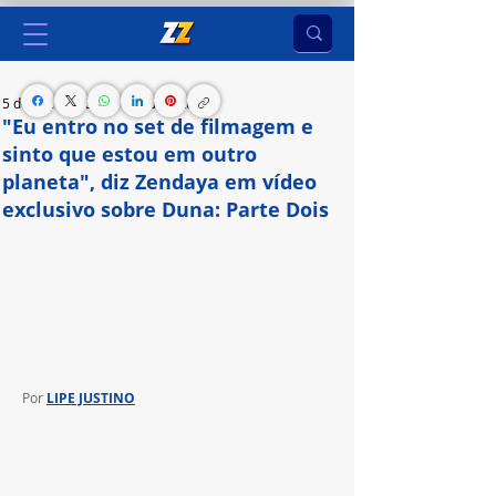
5 de fev. de 2024
2 min de leitura
"Eu entro no set de filmagem e
sinto que estou em outro
planeta", diz Zendaya em vídeo
exclusivo sobre Duna: Parte Dois
Em material divulgado pela Warner Bros. 
Pictures, a atriz fala sobre a grandiosidade dos 
sets de filmagem e de sua interação com o elenco 
de Duna: Parte Dois
Por 
LIPE JUSTINO