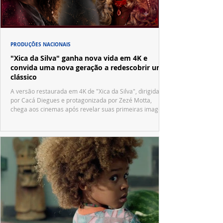
PRODUÇÕES NACIONAIS
"Xica da Silva" ganha nova vida em 4K e
convida uma nova geração a redescobrir um
clássico
A versão restaurada em 4K de "Xica da Silva", dirigida
por Cacá Diegues e protagonizada por Zezé Motta,
chega aos cinemas após revelar suas primeiras imagens
no trailer oficial.