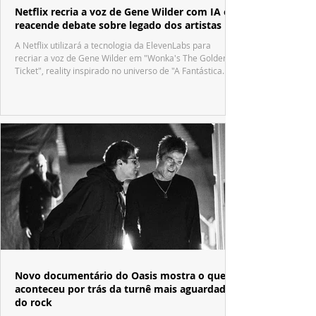
Netflix recria a voz de Gene Wilder com IA e
reacende debate sobre legado dos artistas
A Netflix utilizará a tecnologia da ElevenLabs para
recriar a voz de Gene Wilder em "Wonka's The Golden
Ticket", reality inspirado no universo de "A Fantástica
Fábrica de Chocolate".
Novo documentário do Oasis mostra o que
aconteceu por trás da turnê mais aguardada
do rock