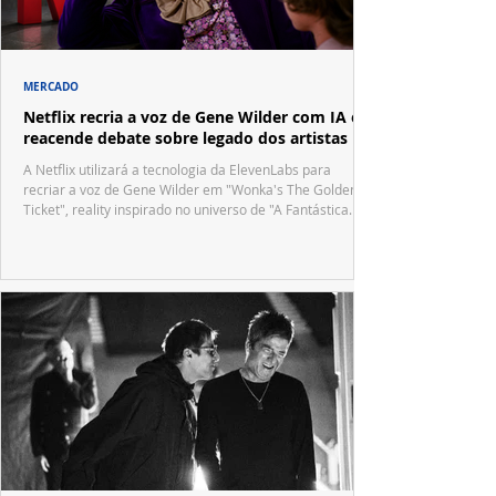
MERCADO
Netflix recria a voz de Gene Wilder com IA e
reacende debate sobre legado dos artistas
A Netflix utilizará a tecnologia da ElevenLabs para
recriar a voz de Gene Wilder em "Wonka's The Golden
Ticket", reality inspirado no universo de "A Fantástica
Fábrica de Chocolate".