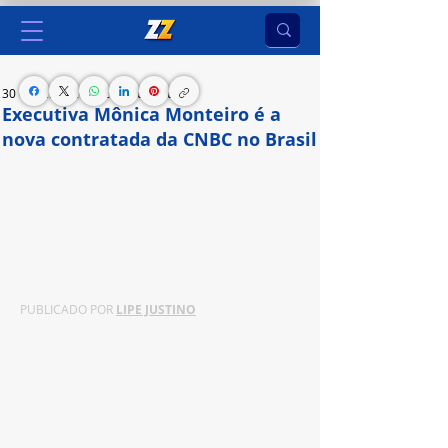
30 de jul. de 2024
2 min de leitura
Executiva Mônica Monteiro é a
nova contratada da CNBC no Brasil
Líder dos canais do Grupo Band há seis anos, ela 
assumirá o cargo de Senior Executive Advisor / 
Consultora Executiva da Presidência da nova 
emissora de jornalismo do Brasil
PUBLICADO POR 
LIPE JUSTINO