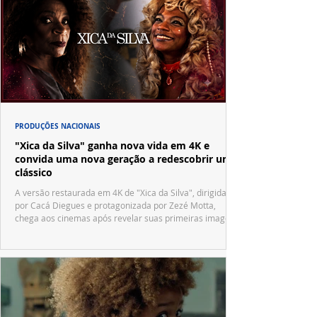
PRODUÇÕES NACIONAIS
"Xica da Silva" ganha nova vida em 4K e
convida uma nova geração a redescobrir um
clássico
A versão restaurada em 4K de "Xica da Silva", dirigida
por Cacá Diegues e protagonizada por Zezé Motta,
chega aos cinemas após revelar suas primeiras imagens
no trailer oficial.