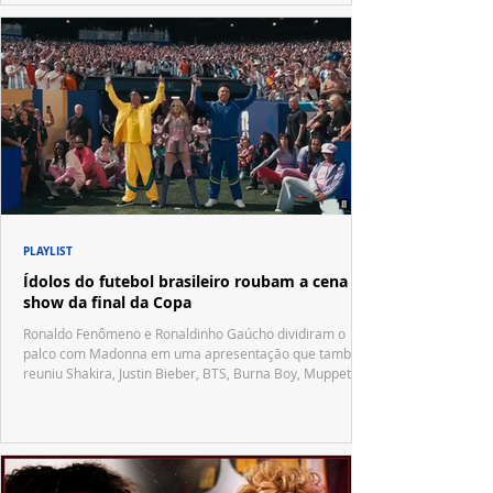
PLAYLIST
Ídolos do futebol brasileiro roubam a cena no
show da final da Copa
Ronaldo Fenômeno e Ronaldinho Gaúcho dividiram o
palco com Madonna em uma apresentação que também
reuniu Shakira, Justin Bieber, BTS, Burna Boy, Muppets,
Vila Sésamo e uma emocionante homenagem a Pelé.