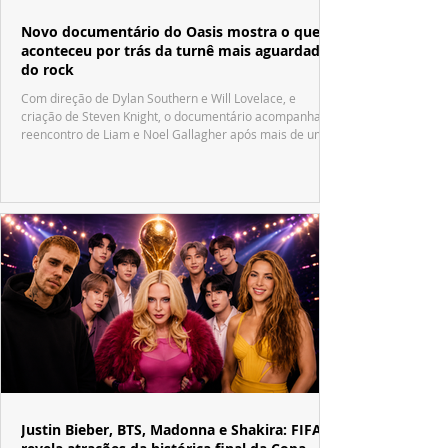
Novo documentário do Oasis mostra o que
aconteceu por trás da turnê mais aguardada
do rock
Com direção de Dylan Southern e Will Lovelace, e
criação de Steven Knight, o documentário acompanha o
reencontro de Liam e Noel Gallagher após mais de uma
década.
Justin Bieber, BTS, Madonna e Shakira: FIFA