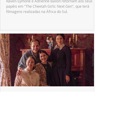
Raven-Symoné e Adrienne Bailon retornam aos seus
papéis em "The Cheetah Girls: Next Gen", que terá
filmagens realizadas na África do Sul.
PRODUÇÕES NACIONAIS
Wagner de Assis leva aos cinemas a história
real que dividiu ciência e espiritualidade
"The Fox Sisters", novo longa de Wagner de Assis,
estreia em setembro e revisita a história real das irmãs
que deram origem ao moderno espiritualismo ocidental.