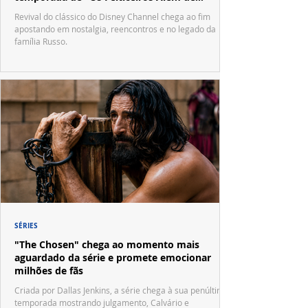
Waverly Place"
Revival do clássico do Disney Channel chega ao fim
apostando em nostalgia, reencontros e no legado da
família Russo.
SÉRIES
"The Chosen" chega ao momento mais
aguardado da série e promete emocionar
milhões de fãs
Criada por Dallas Jenkins, a série chega à sua penúltima
temporada mostrando julgamento, Calvário e