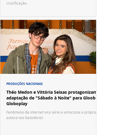
crucificação.
PRODUÇÕES NACIONAIS
Théo Medon e Vittória Seixas protagonizam
adaptação de "Sábado à Noite" para Gloob e
Globoplay
Fenômeno da internet vira série e emociona a própria
autora nos bastidores