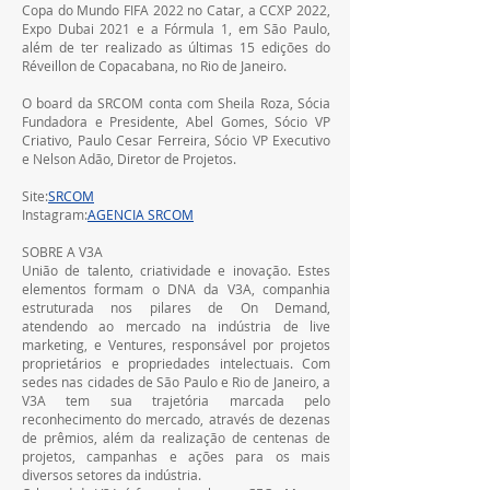
Copa do Mundo FIFA 2022 no Catar, a CCXP 2022, 
Expo Dubai 2021 e a Fórmula 1, em São Paulo, 
além de ter realizado as últimas 15 edições do 
Réveillon de Copacabana, no Rio de Janeiro.
O board da SRCOM conta com Sheila Roza, Sócia 
Fundadora e Presidente, Abel Gomes, Sócio VP 
Criativo, Paulo Cesar Ferreira, Sócio VP Executivo 
e Nelson Adão, Diretor de Projetos.
Site:
SRCOM
Instagram:
AGENCIA SRCOM
 ‍ ‎   
SOBRE A V3A
União de talento, criatividade e inovação. Estes 
elementos formam o DNA da V3A, companhia 
estruturada nos pilares de On Demand, 
atendendo ao mercado na indústria de live 
marketing, e Ventures, responsável por projetos 
proprietários e propriedades intelectuais. Com 
sedes nas cidades de São Paulo e Rio de Janeiro, a 
V3A tem sua trajetória marcada pelo 
reconhecimento do mercado, através de dezenas 
de prêmios, além da realização de centenas de 
projetos, campanhas e ações para os mais 
diversos setores da indústria.