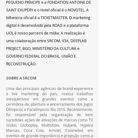
PEQUENO PRÍNCIPE e a FONDATION ANTOINE DE 
SAINT EXUPÉRY e o Hotel oficial é o NOVOTEL. A 
bilheteria oficial é a TICKETMASTER. O marketing 
digital é desenvolvido pela ROAD e a plataforma 
UOL é nosso parceiro de mídia. A realização é 
uma colaboração entre SRCOM, V3A, DEEPLAB 
PROJECT, BGO, MINISTÉRIO DA CULTURA e 
GOVERNO FEDERAL DO BRASIL, UNIÃO E 
RECONSTRUÇÃO.
SOBRE A SRCOM
Uma das principais agências de brand experience 
e live marketing do país, realiza trabalhos 
inesquecíveis em grandes eventos como a 
cerimônia de abertura e encerramento dos Jogos 
Olímpicos e Paralímpicos Rio 2016. Recentemente, 
foi responsável pela organização de bem 
sucedidas ações de ativações de marcas como TV 
Globo, Globoplay, Multishow, Nubank, Hypera 
Marcas, Coca Cola, Amstel, Conmebol, em 
eventos de grande importância e projeção como a 