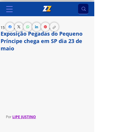
15 de mai. de 2024
7 min de leitura
Exposição Pegadas do Pequeno
Príncipe chega em SP dia 23 de
maio
Dando continuidade à celebração dos 80 anos de 
um dos livros mais lidos do mundo, exposição 
desenvolvida pelas empresas SRCOM, V3A, 
DEEPLAB PROJECT e BGO, com cenários 
interativos, irá ocupar 12 ambientes em uma área 
de 770m²
Por 
LIPE JUSTINO