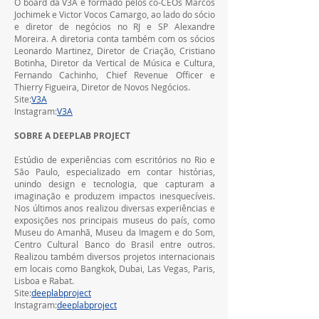
O board da V3A é formado pelos co-CEOs Marcos 
Jochimek e Victor Vocos Camargo, ao lado do sócio 
e diretor de negócios no RJ e SP Alexandre 
Moreira. A diretoria conta também com os sócios 
Leonardo Martinez, Diretor de Criação, Cristiano 
Botinha, Diretor da Vertical de Música e Cultura, 
Fernando Cachinho, Chief Revenue Officer e 
Thierry Figueira, Diretor de Novos Negócios.
Site:
V3A
Instagram:
V3A
 ‍ ‎   
SOBRE A DEEPLAB PROJECT
Estúdio de experiências com escritórios no Rio e 
São Paulo, especializado em contar histórias, 
unindo design e tecnologia, que capturam a 
imaginação e produzem impactos inesquecíveis. 
Nos últimos anos realizou diversas experiências e 
exposições nos principais museus do país, como 
Museu do Amanhã, Museu da Imagem e do Som, 
Centro Cultural Banco do Brasil entre outros. 
Realizou também diversos projetos internacionais 
em locais como Bangkok, Dubai, Las Vegas, Paris, 
Lisboa e Rabat.
Site:
deeplabproject
Instagram:
deeplabproject
 ‍ ‎   