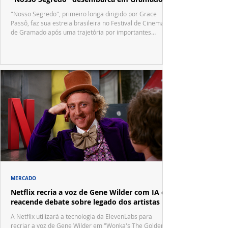
"Nosso Segredo", primeiro longa dirigido por Grace
Passô, faz sua estreia brasileira no Festival de Cinema
de Gramado após uma trajetória por importantes
festivais internacionais.
MERCADO
Netflix recria a voz de Gene Wilder com IA e
reacende debate sobre legado dos artistas
A Netflix utilizará a tecnologia da ElevenLabs para
recriar a voz de Gene Wilder em "Wonka's The Golden