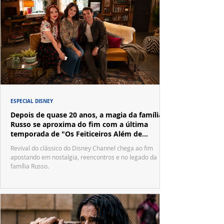
ESPECIAL DISNEY
Depois de quase 20 anos, a magia da família
Russo se aproxima do fim com a última
temporada de "Os Feiticeiros Além de
Waverly Place"
Revival do clássico do Disney Channel chega ao fim
apostando em nostalgia, reencontros e no legado da
família Russo.