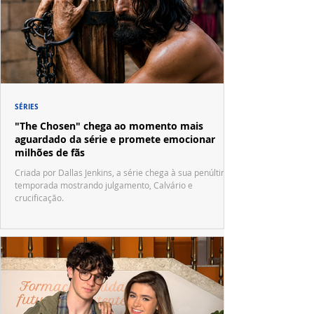
SÉRIES
"The Chosen" chega ao momento mais
aguardado da série e promete emocionar
milhões de fãs
Criada por Dallas Jenkins, a série chega à sua penúltima
temporada mostrando julgamento, Calvário e
crucificação.