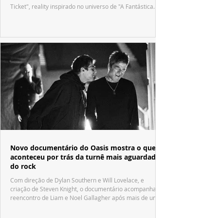
Ticket", reality inspirado no universo de "A Fantástica
Fábrica de Chocolate".
Novo documentário do Oasis mostra o que
aconteceu por trás da turnê mais aguardada
do rock
Com direção de Dylan Southern e Will Lovelace, e
criação de Steven Knight, o documentário acompanha o
reencontro de Liam e Noel Gallagher após mais de uma
década.