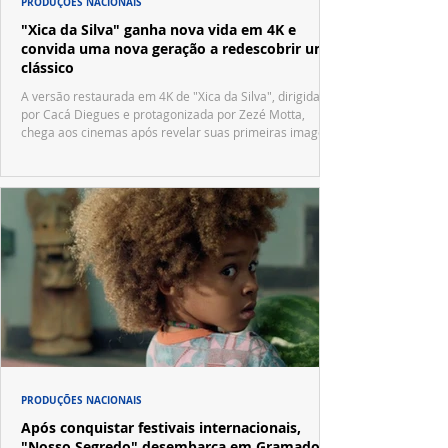
PRODUÇÕES NACIONAIS
"Xica da Silva" ganha nova vida em 4K e
convida uma nova geração a redescobrir um
clássico
A versão restaurada em 4K de "Xica da Silva", dirigida
por Cacá Diegues e protagonizada por Zezé Motta,
chega aos cinemas após revelar suas primeiras imagens
no trailer oficial.
PRODUÇÕES NACIONAIS
Após conquistar festivais internacionais,
"Nosso Segredo" desembarca em Gramado