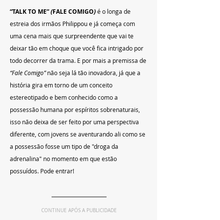
“TALK TO ME”
 (
FALE COMIGO
) 
é o longa de 
estreia dos irmãos Philippou e já começa com 
uma cena mais que surpreendente que vai te 
deixar tão em choque que você fica intrigado por 
todo decorrer da trama. E por mais a premissa de
“Fale Comigo” 
não seja lá tão inovadora, já que a 
história gira em torno de um conceito 
estereotipado e bem conhecido como a 
possessão humana por espíritos sobrenaturais, 
isso não deixa de ser feito por uma perspectiva 
diferente, com jovens se aventurando ali como se 
a possessão fosse um tipo de "droga da 
adrenalina" no momento em que estão 
possuídos. Pode entrar!
CONTINUE APÓS A PUBLICIDADE