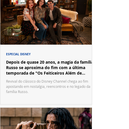
ESPECIAL DISNEY
Depois de quase 20 anos, a magia da família
Russo se aproxima do fim com a última
temporada de "Os Feiticeiros Além de
Waverly Place"
Revival do clássico do Disney Channel chega ao fim
apostando em nostalgia, reencontros e no legado da
família Russo.