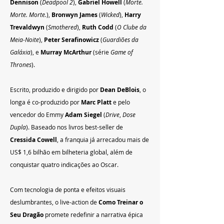
Dennison
 (
Deadpool 2
), 
Gabriel Howell
 (
Morte. 
Morte. Morte.
), 
Bronwyn James
 (
Wicked
), 
Harry 
Trevaldwyn
 (
Smothered
), 
Ruth Codd
 (
O Clube da 
Meia-Noite
), 
Peter Serafinowicz
 (
Guardiões da 
Galáxia
), e 
Murray McArthur
 (série 
Game of 
Thrones
).
Escrito, produzido e dirigido por 
Dean DeBlois
, o 
longa é co-produzido por 
Marc Platt
 e pelo 
vencedor do Emmy 
Adam Siegel
 (
Drive
, 
Dose 
Dupla
). Baseado nos livros best-seller de 
Cressida Cowell
, a franquia já arrecadou mais de 
US$ 1,6 bilhão em bilheteria global, além de 
conquistar quatro indicações ao Oscar.
Com tecnologia de ponta e efeitos visuais 
deslumbrantes, o live-action de 
Como Treinar o 
Seu Dragão
 promete redefinir a narrativa épica 