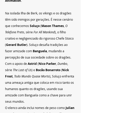
Animation
.
Na isolada Ilha de Berk, os vikings e os dragões 
têm sido inimigos por gerações. É nesse cenário 
que conhecemos 
Soluço
 (
Mason Thames
, 
O 
Telefone Preto
, série 
For All Mankind
), o filho 
criativo e negligenciado do rigoroso Chefe Stoico 
(
Gerard Butler
). Soluço desafia tradições ao 
fazer amizade com 
Banguela
, mudando a 
percepção de sua sociedade sobre os dragões. 
Com o apoio de 
Astrid
 (
Nico Parker
, 
Dumbo
, 
série 
The Last of Us
) e 
Bocão Bonarroto
 (
Nick 
Frost
, 
Todo Mundo Quase Morto
), Soluço enfrenta 
uma ameaça antiga que coloca em risco tanto os 
humanos quanto os dragões, usando sua 
amizade com Banguela como a chave para unir 
seus mundos.
O elenco ainda inclui nomes de peso como 
Julian 