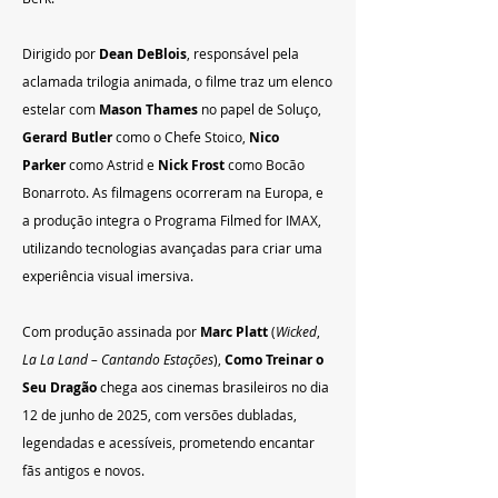
Dirigido por 
Dean DeBlois
, responsável pela 
aclamada trilogia animada, o filme traz um elenco 
estelar com 
Mason Thames
 no papel de Soluço, 
Gerard Butler
 como o Chefe Stoico, 
Nico 
Parker
 como Astrid e 
Nick Frost
 como Bocão 
Bonarroto. As filmagens ocorreram na Europa, e 
a produção integra o Programa Filmed for IMAX, 
utilizando tecnologias avançadas para criar uma 
experiência visual imersiva.
Com produção assinada por 
Marc Platt
 (
Wicked
, 
La La Land – Cantando Estações
), 
Como Treinar o 
Seu Dragão
 chega aos cinemas brasileiros no dia 
12 de junho de 2025, com versões dubladas, 
legendadas e acessíveis, prometendo encantar 
fãs antigos e novos.