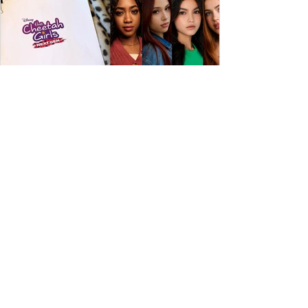
ESPECIAL DISNEY
Depois de mais de 15 anos, "The Cheetah
Girls" ganha uma nova geração no Disney+
Raven-Symoné e Adrienne Bailon retornam aos seus
papéis em "The Cheetah Girls: Next Gen", que terá
filmagens realizadas na África do Sul.