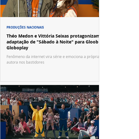
PRODUÇÕES NACIONAIS
Théo Medon e Vittória Seixas protagonizam
adaptação de "Sábado à Noite" para Gloob e
Globoplay
Fenômeno da internet vira série e emociona a própria
autora nos bastidores