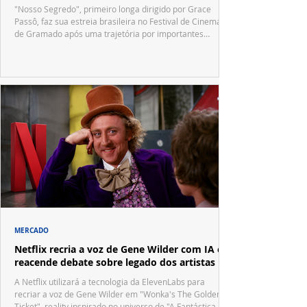
"Nosso Segredo", primeiro longa dirigido por Grace
Passô, faz sua estreia brasileira no Festival de Cinema
de Gramado após uma trajetória por importantes
festivais internacionais.
MERCADO
Netflix recria a voz de Gene Wilder com IA e
reacende debate sobre legado dos artistas
A Netflix utilizará a tecnologia da ElevenLabs para
recriar a voz de Gene Wilder em "Wonka's The Golden
Ticket", reality inspirado no universo de "A Fantástica