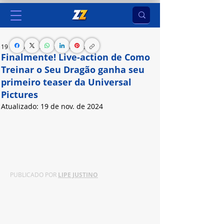
19 de nov. de 2024
3 min de leitura
Finalmente! Live-action de Como
Treinar o Seu Dragão ganha seu
primeiro teaser da Universal
Pictures
Atualizado:
19 de nov. de 2024
A aguardada adaptação live-action chega aos 
cinemas em 2025, estrelando Gerard Butler, 
Mason Thames e Nico Parker.
PUBLICADO POR 
LIPE JUSTINO