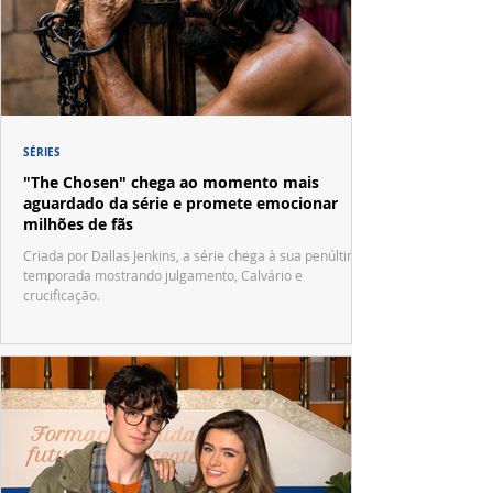
SÉRIES
"The Chosen" chega ao momento mais
aguardado da série e promete emocionar
milhões de fãs
Criada por Dallas Jenkins, a série chega à sua penúltima
temporada mostrando julgamento, Calvário e
crucificação.