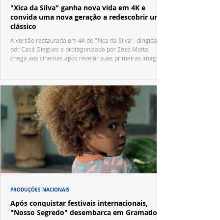
"Xica da Silva" ganha nova vida em 4K e
convida uma nova geração a redescobrir um
clássico
A versão restaurada em 4K de "Xica da Silva", dirigida
por Cacá Diegues e protagonizada por Zezé Motta,
chega aos cinemas após revelar suas primeiras imagens
no trailer oficial.
PRODUÇÕES NACIONAIS
Após conquistar festivais internacionais,
"Nosso Segredo" desembarca em Gramado