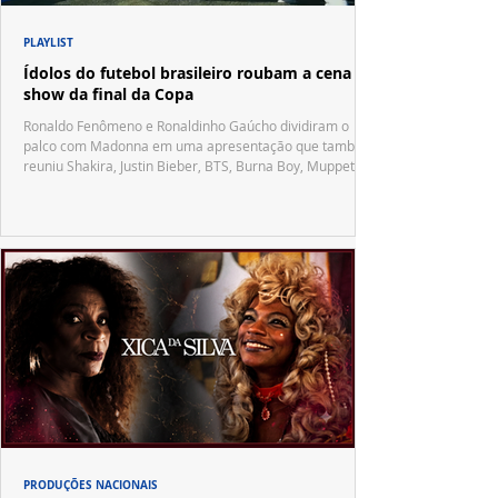
PLAYLIST
Ídolos do futebol brasileiro roubam a cena no
show da final da Copa
Ronaldo Fenômeno e Ronaldinho Gaúcho dividiram o
palco com Madonna em uma apresentação que também
reuniu Shakira, Justin Bieber, BTS, Burna Boy, Muppets,
Vila Sésamo e uma emocionante homenagem a Pelé.
PRODUÇÕES NACIONAIS