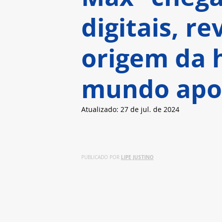
digitais, r
origem da 
mundo apoc
Atualizado:
27 de jul. de 2024
Filme da saga de George Miller,
Hemsworth, já está disponível
LIPE JUSTINO
PUBLICADO POR 