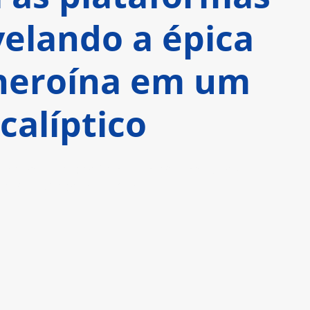
evelando a épica
heroína em um
alíptico
 estrelado por Anya Taylor-Joy e Chris 
 para compra e aluguel