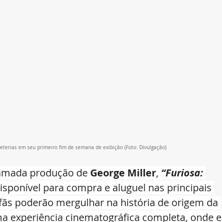
heterias em seu primeiro fim de semana de exibição
 (Foto: Divulgação)
amada produção de 
George Miller
, 
“Furiosa: 
 disponível para compra e aluguel nas principais 
 fãs poderão mergulhar na história de origem da 
ma experiência cinematográfica completa, onde e