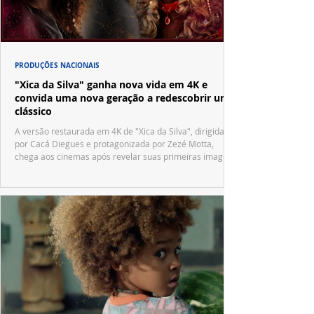
PRODUÇÕES NACIONAIS
"Xica da Silva" ganha nova vida em 4K e
convida uma nova geração a redescobrir um
clássico
A versão restaurada em 4K de "Xica da Silva", dirigida
por Cacá Diegues e protagonizada por Zezé Motta,
chega aos cinemas após revelar suas primeiras imagens
no trailer oficial.