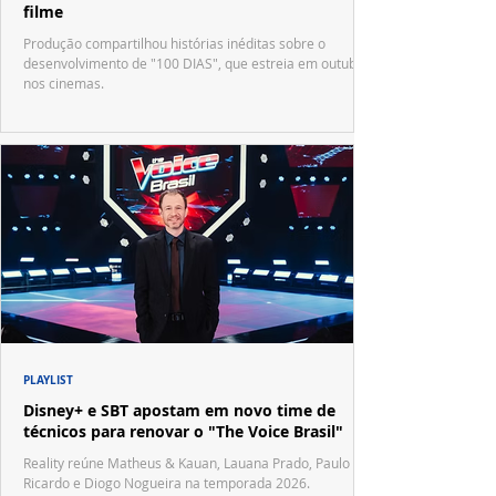
filme
Produção compartilhou histórias inéditas sobre o
desenvolvimento de "100 DIAS", que estreia em outubro
nos cinemas.
PLAYLIST
Disney+ e SBT apostam em novo time de
técnicos para renovar o "The Voice Brasil"
Reality reúne Matheus & Kauan, Lauana Prado, Paulo
Ricardo e Diogo Nogueira na temporada 2026.