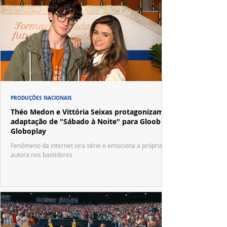
PRODUÇÕES NACIONAIS
Théo Medon e Vittória Seixas protagonizam
adaptação de "Sábado à Noite" para Gloob e
Globoplay
Fenômeno da internet vira série e emociona a própria
autora nos bastidores