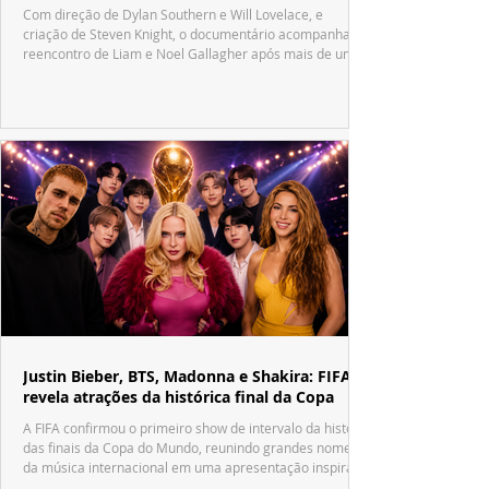
Com direção de Dylan Southern e Will Lovelace, e
criação de Steven Knight, o documentário acompanha o
reencontro de Liam e Noel Gallagher após mais de uma
década.
Justin Bieber, BTS, Madonna e Shakira: FIFA
revela atrações da histórica final da Copa
A FIFA confirmou o primeiro show de intervalo da história
das finais da Copa do Mundo, reunindo grandes nomes
da música internacional em uma apresentação inspirada
no tradicional Halftime Show do Super Bowl.