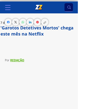
7 de abr. de 2024
2 min de leitura
'Garotos Detetives Mortos' chega
este mês na Netflix
Série estreia na plataforma de streaming em 25 
de abril de 2024
Por 
REDAÇÃO