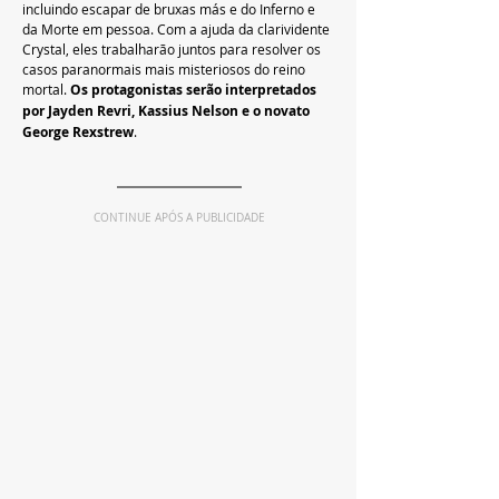
incluindo escapar de bruxas más e do Inferno e 
da Morte em pessoa. Com a ajuda da clarividente 
Crystal, eles trabalharão juntos para resolver os 
casos paranormais mais misteriosos do reino 
mortal. 
Os protagonistas serão interpretados 
por Jayden Revri, Kassius Nelson e o novato 
George Rexstrew
.
CONTINUE APÓS A PUBLICIDADE