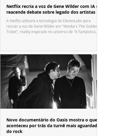
Netflix recria a voz de Gene Wilder com IA e
reacende debate sobre legado dos artistas
A Netflix utilizará a tecnologia da ElevenLabs para
recriar a voz de Gene Wilder em "Wonka's The Golden
Ticket", reality inspirado no universo de "A Fantástica
Fábrica de Chocolate".
Novo documentário do Oasis mostra o que
aconteceu por trás da turnê mais aguardada
do rock