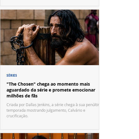
SÉRIES
"The Chosen" chega ao momento mais
aguardado da série e promete emocionar
milhões de fãs
Criada por Dallas Jenkins, a série chega à sua penúltima
temporada mostrando julgamento, Calvário e
crucificação.