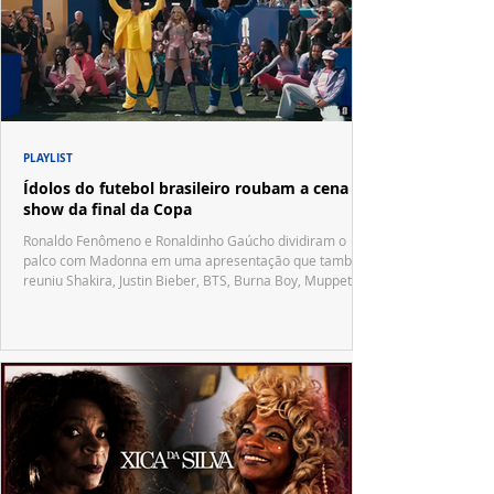
PLAYLIST
Ídolos do futebol brasileiro roubam a cena no
show da final da Copa
Ronaldo Fenômeno e Ronaldinho Gaúcho dividiram o
palco com Madonna em uma apresentação que também
reuniu Shakira, Justin Bieber, BTS, Burna Boy, Muppets,
Vila Sésamo e uma emocionante homenagem a Pelé.