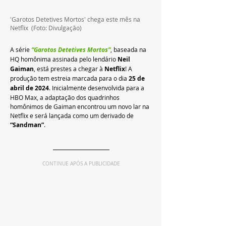
'Garotos Detetives Mortos' chega este mês na 
Netflix  (Foto: Divulgação)
A série 
“Garotos Detetives Mortos”
, baseada na 
HQ homônima assinada pelo lendário 
Neil 
Gaiman
, está prestes a chegar à 
Netflix
! A 
produção tem estreia marcada para o dia 
25 de 
abril de 2024
. Inicialmente desenvolvida para a 
HBO Max, a adaptação dos quadrinhos 
homônimos de Gaiman encontrou um novo lar na 
Netflix e será lançada como um derivado de 
“Sandman”
.
CONTINUE APÓS A PUBLICIDADE