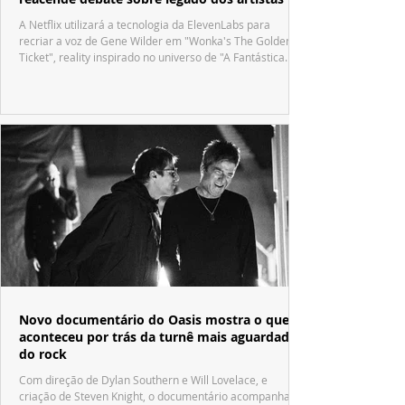
A Netflix utilizará a tecnologia da ElevenLabs para
recriar a voz de Gene Wilder em "Wonka's The Golden
Ticket", reality inspirado no universo de "A Fantástica
Fábrica de Chocolate".
Novo documentário do Oasis mostra o que
aconteceu por trás da turnê mais aguardada
do rock
Com direção de Dylan Southern e Will Lovelace, e
criação de Steven Knight, o documentário acompanha o