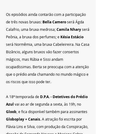
Os episódios ainda contarão com a participação 
de três novas bruxas: 
Bella Camero
 será Ágda 
Calafrio, uma bruxa medrosa; 
Camila Nhary
 será 
Peônia, a bruxa dos perfumes; e 
Késia Estácio
será Normêmia, uma bruxa Cabeleireira. Na Casa 
Bizâncio, alguns bruxos vão fazer consertos 
mágicos, mas Rúbia e Sissi andam 
ocupadíssimas. Berta se preocupa com a atenção 
que o prédio anda chamando no mundo mágico e 
os riscos que isso pode ter.
A 18ª temporada de 
D.P.A. - Detetives do Prédio 
Azul
 vai ao ar de segunda a sexta, às 19h, no 
Gloob
, e fica disponível também para assinantes 
Globoplay + Canais.
 A atração foi escrita por 
Flávia Lins e Silva, com produção da Conspiração, 
direção de Fernanda Novaes e Mariana Cobra.