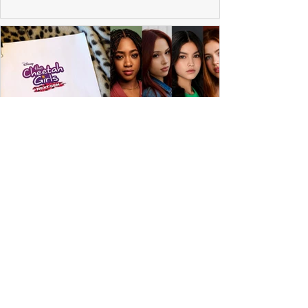
ESPECIAL DISNEY
Depois de mais de 15 anos, "The Cheetah
Girls" ganha uma nova geração no Disney+
Raven-Symoné e Adrienne Bailon retornam aos seus
papéis em "The Cheetah Girls: Next Gen", que terá
filmagens realizadas na África do Sul.