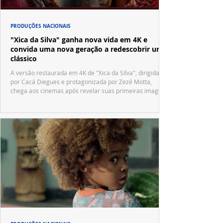
PRODUÇÕES NACIONAIS
"Xica da Silva" ganha nova vida em 4K e
convida uma nova geração a redescobrir um
clássico
A versão restaurada em 4K de "Xica da Silva", dirigida
por Cacá Diegues e protagonizada por Zezé Motta,
chega aos cinemas após revelar suas primeiras imagens
no trailer oficial.