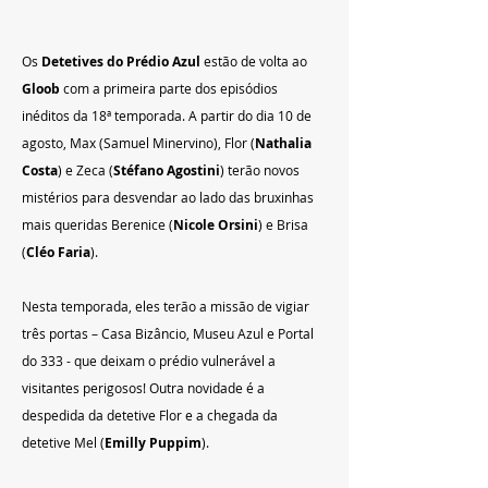
Os 
Detetives do Prédio Azul
 estão de volta ao 
Gloob
 com a primeira parte dos episódios 
inéditos da 18ª temporada. A partir do dia 10 de 
agosto, Max (Samuel Minervino), Flor (
Nathalia 
Costa
) e Zeca (
Stéfano Agostini
) terão novos 
mistérios para desvendar ao lado das bruxinhas 
mais queridas Berenice (
Nicole Orsini
) e Brisa 
(
Cléo Faria
). 
Nesta temporada, eles terão a missão de vigiar 
três portas – Casa Bizâncio, Museu Azul e Portal 
do 333 - que deixam o prédio vulnerável a 
visitantes perigosos! Outra novidade é a 
despedida da detetive Flor e a chegada da 
detetive Mel (
Emilly Puppim
).