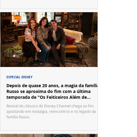
ESPECIAL DISNEY
Depois de quase 20 anos, a magia da família
Russo se aproxima do fim com a última
temporada de "Os Feiticeiros Além de
Waverly Place"
Revival do clássico do Disney Channel chega ao fim
apostando em nostalgia, reencontros e no legado da
família Russo.