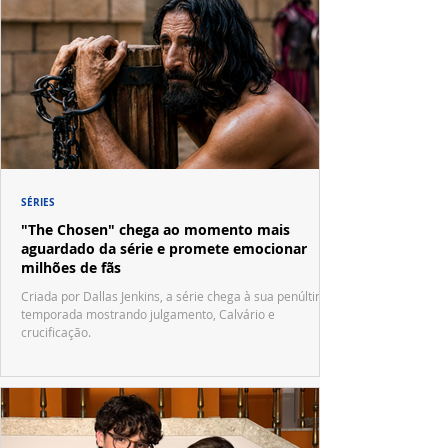
SÉRIES
"The Chosen" chega ao momento mais
aguardado da série e promete emocionar
milhões de fãs
Criada por Dallas Jenkins, a série chega à sua penúltima
temporada mostrando julgamento, Calvário e
crucificação.