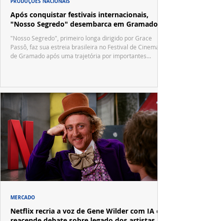
PRODUÇÕES NACIONAIS
Após conquistar festivais internacionais,
"Nosso Segredo" desembarca em Gramado
"Nosso Segredo", primeiro longa dirigido por Grace
Passô, faz sua estreia brasileira no Festival de Cinema
de Gramado após uma trajetória por importantes
festivais internacionais.
MERCADO
Netflix recria a voz de Gene Wilder com IA e
reacende debate sobre legado dos artistas