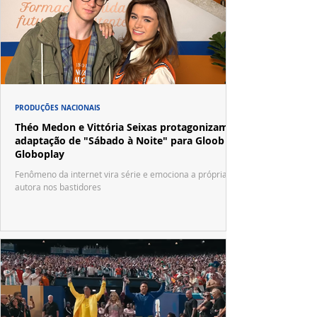
PRODUÇÕES NACIONAIS
Théo Medon e Vittória Seixas protagonizam
adaptação de "Sábado à Noite" para Gloob e
Globoplay
Fenômeno da internet vira série e emociona a própria
autora nos bastidores