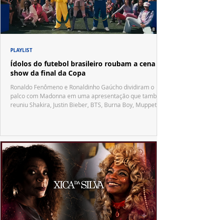
PLAYLIST
Ídolos do futebol brasileiro roubam a cena no
show da final da Copa
Ronaldo Fenômeno e Ronaldinho Gaúcho dividiram o
palco com Madonna em uma apresentação que também
reuniu Shakira, Justin Bieber, BTS, Burna Boy, Muppets,
Vila Sésamo e uma emocionante homenagem a Pelé.