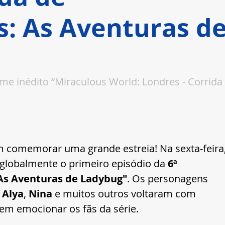
s: As Aventuras d
lme inédito “Miraculous World: Londres - Corrida 
 comemorar uma grande estreia! Na sexta-feira,
 globalmente o primeiro episódio da 
6ª 
As Aventuras de Ladybug"
. Os personagens 
 
Alya
, 
Nina
 e muitos outros voltaram com 
em emocionar os fãs da série.