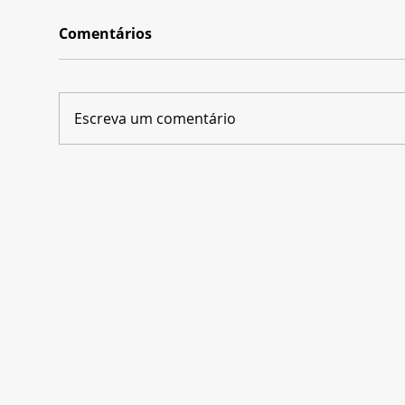
Comentários
Escreva um comentário
Carlos Saldanha revela o
Dis
maior desafio de
em 
transformar a história de
par
Amyr Klink em filme
Bra