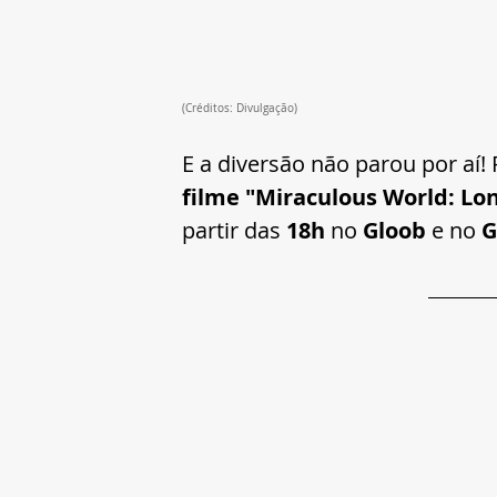
(Créditos: Divulgação)
E a diversão não parou por aí! 
filme "Miraculous World: Lo
partir das 
18h
 no 
Gloob
 e no 
G