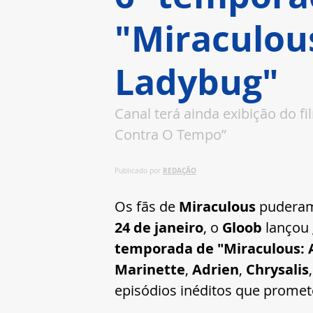
"Miraculou
Ladybug"
Canal terá ainda exibição do fi
Contra O Tempo”
REDAÇÃO
Publicado por 
Os fãs de 
Miraculous
 puderam
24 de janeiro
, o 
Gloob
 lançou
temporada de "Miraculous: 
Marinette
, 
Adrien
, 
Chrysalis
,
episódios inéditos que promet