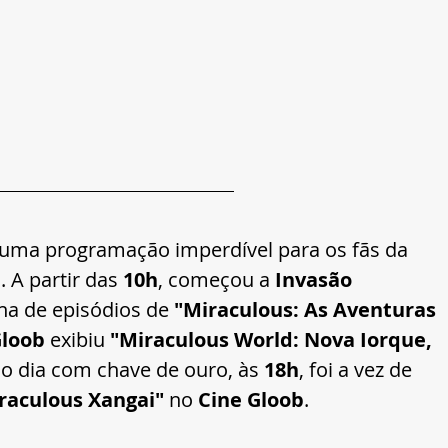
 uma programação imperdível para os fãs da 
 A partir das 
10h
, começou a 
Invasão 
a de episódios de 
"Miraculous: As Aventuras 
Gloob
 exibiu 
"Miraculous World: Nova Iorque, 
r o dia com chave de ouro, às 
18h
, foi a vez de 
raculous Xangai"
 no 
Cine Gloob
.