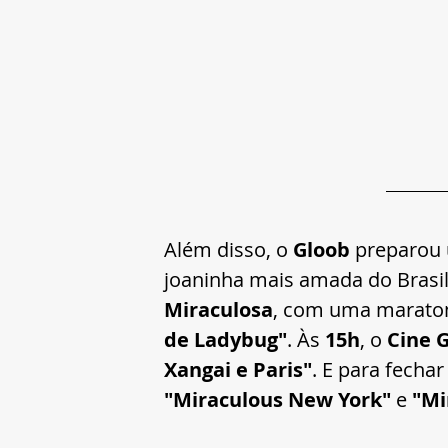
Além disso, o 
Gloob
 preparou
joaninha mais amada do Brasil.
Miraculosa
, com uma maraton
de Ladybug"
. Às 
15h
, o 
Cine 
Xangai e Paris"
. E para fecha
"Miraculous New York"
 e 
"Mi