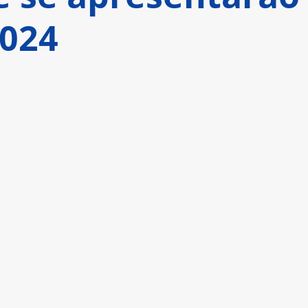
2024
smitidos ao vivo do Kaseya Center em Miami 
ro