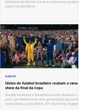
Fenômeno da internet vira série e emociona a própria
autora nos bastidores
PLAYLIST
Ídolos do futebol brasileiro roubam a cena no
show da final da Copa
Ronaldo Fenômeno e Ronaldinho Gaúcho dividiram o
palco com Madonna em uma apresentação que também
reuniu Shakira, Justin Bieber, BTS, Burna Boy, Muppets,
Vila Sésamo e uma emocionante homenagem a Pelé.