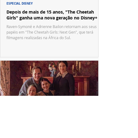
ESPECIAL DISNEY
Depois de mais de 15 anos, "The Cheetah
Girls" ganha uma nova geração no Disney+
Raven-Symoné e Adrienne Bailon retornam aos seus
papéis em "The Cheetah Girls: Next Gen", que terá
filmagens realizadas na África do Sul.
PRODUÇÕES NACIONAIS
Wagner de Assis leva aos cinemas a história