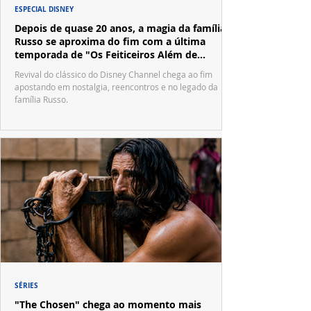
ESPECIAL DISNEY
Depois de quase 20 anos, a magia da família
Russo se aproxima do fim com a última
temporada de "Os Feiticeiros Além de
Waverly Place"
Revival do clássico do Disney Channel chega ao fim
apostando em nostalgia, reencontros e no legado da
família Russo.
SÉRIES
"The Chosen" chega ao momento mais