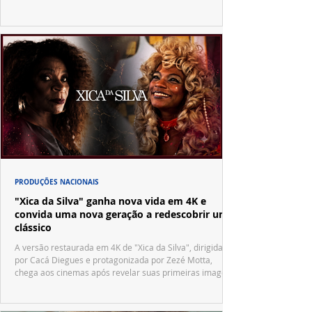
PRODUÇÕES NACIONAIS
"Xica da Silva" ganha nova vida em 4K e
convida uma nova geração a redescobrir um
clássico
A versão restaurada em 4K de "Xica da Silva", dirigida
por Cacá Diegues e protagonizada por Zezé Motta,
chega aos cinemas após revelar suas primeiras imagens
no trailer oficial.