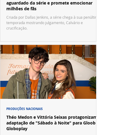
aguardado da série e promete emocionar
milhões de fãs
Criada por Dallas Jenkins, a série chega à sua penúltima
temporada mostrando julgamento, Calvário e
crucificação.
PRODUÇÕES NACIONAIS
Théo Medon e Vittória Seixas protagonizam
adaptação de "Sábado à Noite" para Gloob e
Globoplay