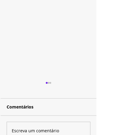
Comentários
Pedro Goifman vive
Por Você” mar
Escreva um comentário