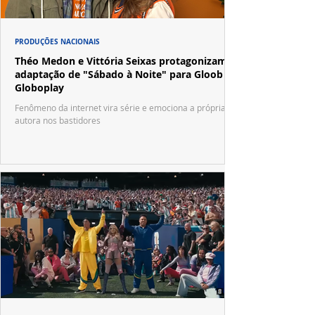
PRODUÇÕES NACIONAIS
Théo Medon e Vittória Seixas protagonizam
adaptação de "Sábado à Noite" para Gloob e
Globoplay
Fenômeno da internet vira série e emociona a própria
autora nos bastidores