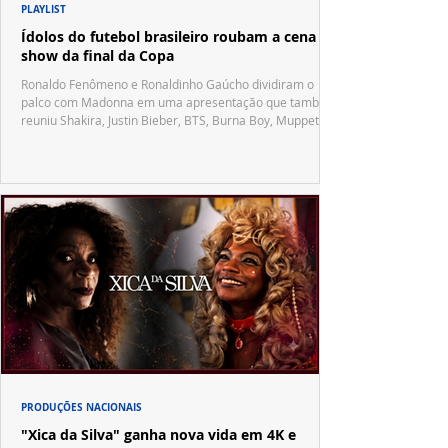
PLAYLIST
Ídolos do futebol brasileiro roubam a cena no
show da final da Copa
Ronaldo Fenômeno e Ronaldinho Gaúcho dividiram o
palco com Madonna em uma apresentação que também
reuniu Shakira, Justin Bieber, BTS, Burna Boy, Muppets,
Vila Sésamo e uma emocionante homenagem a Pelé.
PRODUÇÕES NACIONAIS
"Xica da Silva" ganha nova vida em 4K e