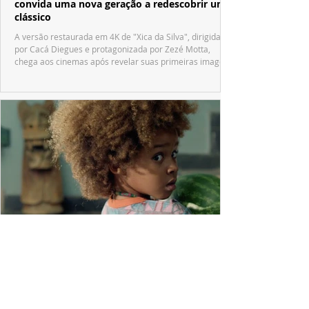
convida uma nova geração a redescobrir um
clássico
A versão restaurada em 4K de "Xica da Silva", dirigida
por Cacá Diegues e protagonizada por Zezé Motta,
chega aos cinemas após revelar suas primeiras imagens
no trailer oficial.
PRODUÇÕES NACIONAIS
Após conquistar festivais internacionais,
"Nosso Segredo" desembarca em Gramado
"Nosso Segredo", primeiro longa dirigido por Grace