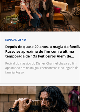
ESPECIAL DISNEY
Depois de quase 20 anos, a magia da família
Russo se aproxima do fim com a última
temporada de "Os Feiticeiros Além de
Waverly Place"
Revival do clássico do Disney Channel chega ao fim
apostando em nostalgia, reencontros e no legado da
família Russo.