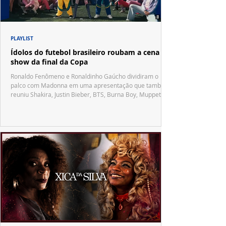
PLAYLIST
Ídolos do futebol brasileiro roubam a cena no
show da final da Copa
Ronaldo Fenômeno e Ronaldinho Gaúcho dividiram o
palco com Madonna em uma apresentação que também
reuniu Shakira, Justin Bieber, BTS, Burna Boy, Muppets,
Vila Sésamo e uma emocionante homenagem a Pelé.