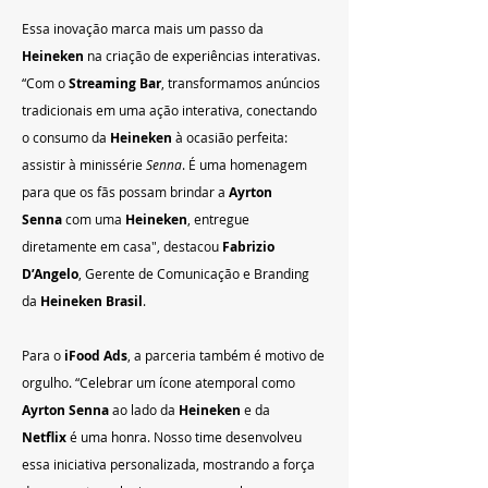
Essa inovação marca mais um passo da 
Heineken
 na criação de experiências interativas. 
“Com o 
Streaming Bar
, transformamos anúncios 
tradicionais em uma ação interativa, conectando 
o consumo da 
Heineken
 à ocasião perfeita: 
assistir à minissérie 
Senna
. É uma homenagem 
para que os fãs possam brindar a 
Ayrton 
Senna
 com uma 
Heineken
, entregue 
diretamente em casa", destacou 
Fabrizio 
D’Angelo
, Gerente de Comunicação e Branding 
da 
Heineken Brasil
.
Para o 
iFood Ads
, a parceria também é motivo de 
orgulho. “Celebrar um ícone atemporal como 
Ayrton Senna
 ao lado da 
Heineken
 e da 
Netflix
 é uma honra. Nosso time desenvolveu 
essa iniciativa personalizada, mostrando a força 