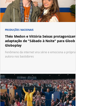
PRODUÇÕES NACIONAIS
Théo Medon e Vittória Seixas protagonizam
adaptação de "Sábado à Noite" para Gloob e
Globoplay
Fenômeno da internet vira série e emociona a própria
autora nos bastidores