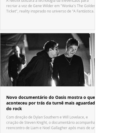
A Netflix utilizará a tecnologia da ElevenLabs para
recriar a voz de Gene Wilder em "Wonka's The Golden
Ticket", reality inspirado no universo de "A Fantástica
Fábrica de Chocolate".
Novo documentário do Oasis mostra o que
aconteceu por trás da turnê mais aguardada
do rock
Com direção de Dylan Southern e Will Lovelace, e
criação de Steven Knight, o documentário acompanha o
reencontro de Liam e Noel Gallagher após mais de uma
década.