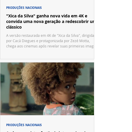
PRODUÇÕES NACIONAIS
"Xica da Silva" ganha nova vida em 4K e
convida uma nova geração a redescobrir um
clássico
A versão restaurada em 4K de "Xica da Silva", dirigida
por Cacá Diegues e protagonizada por Zezé Motta,
chega aos cinemas após revelar suas primeiras imagens
no trailer oficial.
PRODUÇÕES NACIONAIS