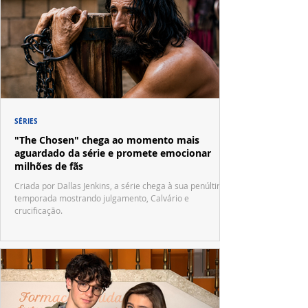
SÉRIES
"The Chosen" chega ao momento mais
aguardado da série e promete emocionar
milhões de fãs
Criada por Dallas Jenkins, a série chega à sua penúltima
temporada mostrando julgamento, Calvário e
crucificação.