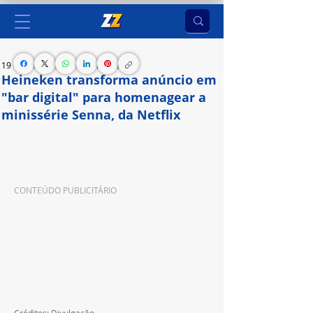
19 de dez. de 2024
2 min de leitura
Heineken transforma anúncio em
"bar digital" para homenagear a
minissérie Senna, da Netflix
A experiência do bar na sua tela: Streaming Bar 
une Heineken, Senna e iFood
CONTEÚDO PUBLICITÁRIO
Créditos: Divulgação