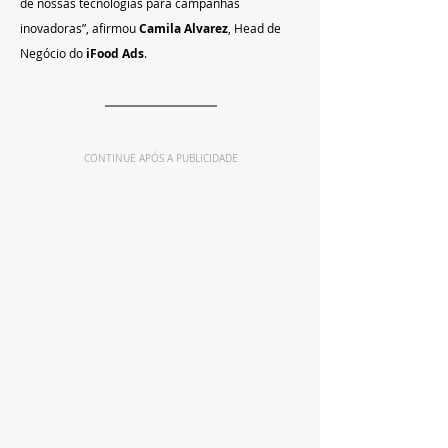
de nossas tecnologias para campanhas 
inovadoras”, afirmou 
Camila Alvarez
, Head de 
Negócio do 
iFood Ads
.
CONTINUE APÓS A PUBLICIDADE