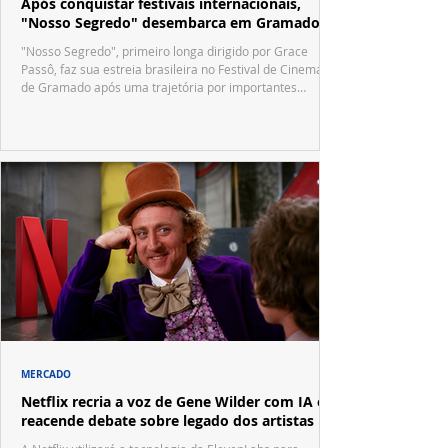
Após conquistar festivais internacionais,
"Nosso Segredo" desembarca em Gramado
"Nosso Segredo", primeiro longa dirigido por Grace
Passô, faz sua estreia brasileira no Festival de Cinema
de Gramado após uma trajetória por importantes
festivais internacionais.
MERCADO
Netflix recria a voz de Gene Wilder com IA e
reacende debate sobre legado dos artistas