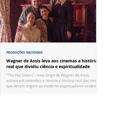
PRODUÇÕES NACIONAIS
Wagner de Assis leva aos cinemas a história
real que dividiu ciência e espiritualidade
"The Fox Sisters", novo longa de Wagner de Assis,
estreia em setembro e revisita a história real das irmãs
que deram origem ao moderno espiritualismo ocidental.