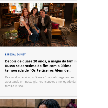
ESPECIAL DISNEY
Depois de quase 20 anos, a magia da família
Russo se aproxima do fim com a última
temporada de "Os Feiticeiros Além de
Waverly Place"
Revival do clássico do Disney Channel chega ao fim
apostando em nostalgia, reencontros e no legado da
família Russo.