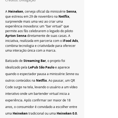
A 
Heineken
, cerveja oficial da minissérie 
Senna
, 
que estreou em 29 de novembro na 
Netflix
, 
surpreende mais uma vez ao criar uma 
experiência inovadora: um "bar virtual" que 
permite aos fãs celebrarem o legado do piloto 
Ayrton Senna
 diretamente de suas casas. A 
iniciativa, realizada em parceria com o 
iFood Ads
, 
combina tecnologia e criatividade para oferecer 
uma interação única com a marca.
Batizado de 
Streaming Bar
, o projeto foi 
idealizado pela 
LePub São Paulo
 e aparece 
quando o espectador pausa a minissérie 
Senna
 ou 
outros conteúdos na 
Netflix
. Ao pausar, um QR 
Code surge na tela, levando o usuário a um vídeo 
interativo onde um bartender virtual inicia a 
experiência. Após confirmar ser maior de 18 
anos, o consumidor é convidado a escolher entre 
uma 
Heineken
 tradicional ou uma 
Heineken 0.0
. 