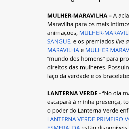
MULHER-MARAVILHA – 
A acl
Maravilha para os mais íntim
animações, 
MULHER-MARAVI
SANGUE,
 e os premiados 
live 
MARAVILHA
e 
MULHER MARAV
“mundo dos homens” para prop
direitos das mulheres. Possui
laço da verdade e os braceletes 
LANTERNA VERDE -
 ‘’No dia 
escapará à minha presença, to
o poder do Lanterna Verde enf
LANTERNA VERDE PRIMEIRO 
ESMERALDA
 estão disponíveis 