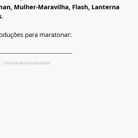
an, Mulher-Maravilha, Flash, Lanterna 
s
.  
oduções para maratonar:   
CONTINUE APÓS A PUBLICIDADE