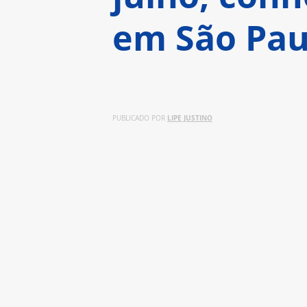
em São Pau
O universo dos grandes heróis
da Max
LIPE JUSTINO
PUBLICADO POR 