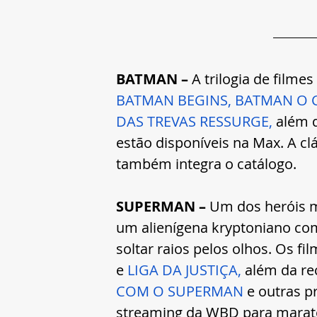
BATMAN – 
A trilogia de filme
BATMAN BEGINS,
BATMAN O C
DAS TREVAS RESSURGE,
 além 
estão disponíveis na Max. A cl
também integra o catálogo.  
SUPERMAN –
 Um dos heróis m
um alienígena kryptoniano com
soltar raios pelos olhos. Os fil
e 
LIGA DA JUSTIÇA,
 além da r
COM O SUPERMAN
e outras p
streaming da WBD para maraton