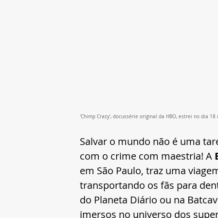
'Chimp Crazy', docussérie original da HBO, estrei no dia 18
Salvar o mundo não é uma tare
com o crime com maestria! A 
em São Paulo, traz uma viage
transportando os fãs para dent
do Planeta Diário ou na Batcav
imersos no universo dos super-