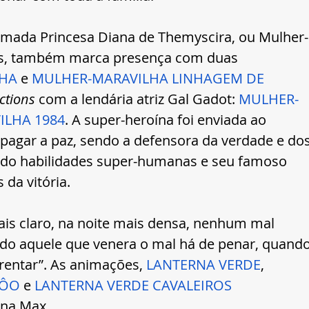
amada Princesa Diana de Themyscira, ou Mulher-
os, também marca presença com duas 
LHA
 e 
MULHER-MARAVILHA LINHAGEM DE 
actions
 com a lendária atriz Gal Gadot: 
MULHER-
ILHA 1984
. A super-heroína foi enviada ao 
agar a paz, sendo a defensora da verdade e dos
ndo habilidades super-humanas e seu famoso 
da vitória.  
mais claro, na noite mais densa, nenhum mal 
do aquele que venera o mal há de penar, quando
rentar”. As animações, 
LANTERNA VERDE
, 
VÔO
 e 
LANTERNA VERDE CAVALEIROS 
na Max.    