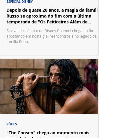
ESPECIAL DISNEY
Depois de quase 20 anos, a magia da família
Russo se aproxima do fim com a última
temporada de "Os Feiticeiros Além de
Waverly Place"
Revival do clássico do Disney Channel chega ao fim
apostando em nostalgia, reencontros e no legado da
família Russo.
SÉRIES
"The Chosen" chega ao momento mais