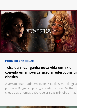
PRODUÇÕES NACIONAIS
"Xica da Silva" ganha nova vida em 4K e
convida uma nova geração a redescobrir um
clássico
A versão restaurada em 4K de "Xica da Silva", dirigida
por Cacá Diegues e protagonizada por Zezé Motta,
chega aos cinemas após revelar suas primeiras imagens
no trailer oficial.