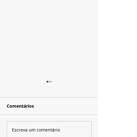
Comentários
Disney+ e SBT apostam
Depois de quas
Escreva um comentário