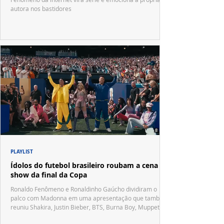
autora nos bastidores
PLAYLIST
Ídolos do futebol brasileiro roubam a cena no
show da final da Copa
Ronaldo Fenômeno e Ronaldinho Gaúcho dividiram o
palco com Madonna em uma apresentação que também
reuniu Shakira, Justin Bieber, BTS, Burna Boy, Muppets,
Vila Sésamo e uma emocionante homenagem a Pelé.