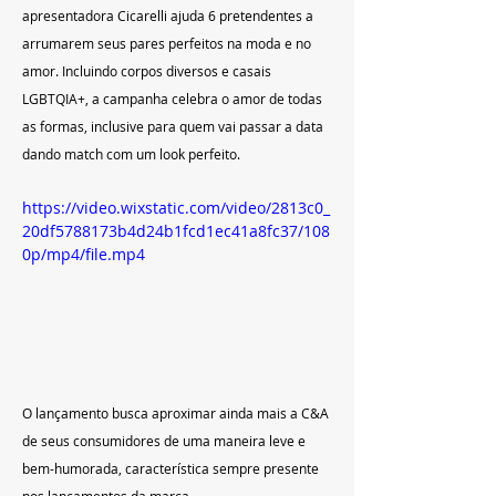
apresentadora Cicarelli ajuda 6 pretendentes a 
arrumarem seus pares perfeitos na moda e no 
amor. Incluindo corpos diversos e casais 
LGBTQIA+, a campanha celebra o amor de todas 
as formas, inclusive para quem vai passar a data 
dando match com um look perfeito.
https://video.wixstatic.com/video/2813c0_
20df5788173b4d24b1fcd1ec41a8fc37/108
0p/mp4/file.mp4
O lançamento busca aproximar ainda mais a C&A 
de seus consumidores de uma maneira leve e 
bem-humorada, característica sempre presente 
nos lançamentos da marca. 