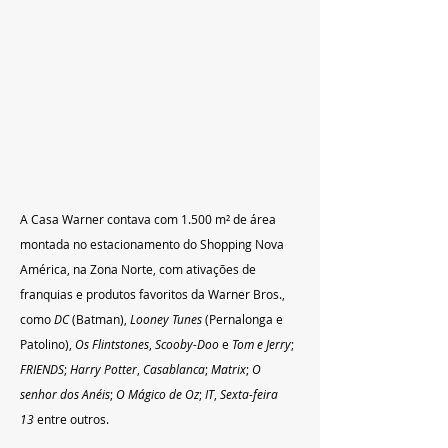
A Casa Warner contava com 1.500 m² de área 
montada no estacionamento do Shopping Nova 
América, na Zona Norte, com ativações de 
franquias e produtos favoritos da Warner Bros., 
como 
DC
 (Batman), 
Looney Tunes
 (Pernalonga e 
Patolino), 
Os Flintstones
, 
Scooby-Doo
 e 
Tom e Jerry
; 
FRIENDS
; 
Harry Potter
, 
Casablanca
; 
Matrix
; 
O 
senhor dos Anéis
; 
O Mágico de Oz
; 
IT
, 
Sexta-feira 
13
 entre outros.