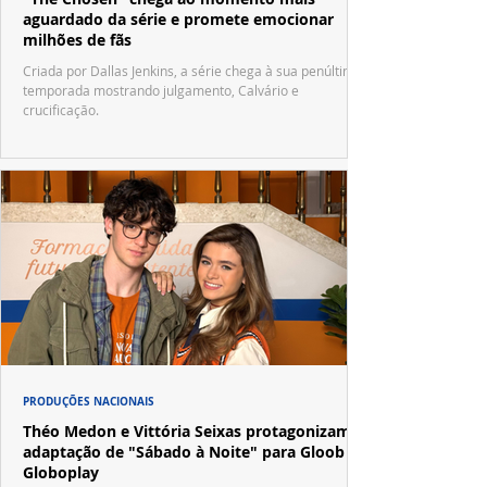
aguardado da série e promete emocionar
milhões de fãs
Criada por Dallas Jenkins, a série chega à sua penúltima
temporada mostrando julgamento, Calvário e
crucificação.
PRODUÇÕES NACIONAIS
Théo Medon e Vittória Seixas protagonizam
adaptação de "Sábado à Noite" para Gloob e
Globoplay