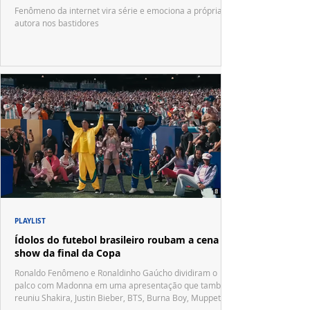
Fenômeno da internet vira série e emociona a própria
autora nos bastidores
PLAYLIST
Ídolos do futebol brasileiro roubam a cena no
show da final da Copa
Ronaldo Fenômeno e Ronaldinho Gaúcho dividiram o
palco com Madonna em uma apresentação que também
reuniu Shakira, Justin Bieber, BTS, Burna Boy, Muppets,