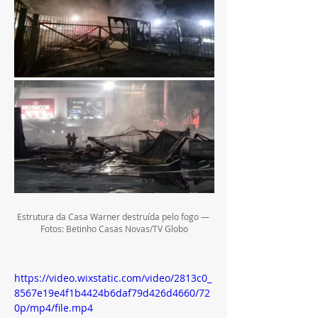
Estrutura da Casa Warner destruída pelo fogo — 
Fotos: Betinho Casas Novas/TV Globo
https://video.wixstatic.com/video/2813c0_
8567e19e4f1b4424b6daf79d426d4660/72
0p/mp4/file.mp4