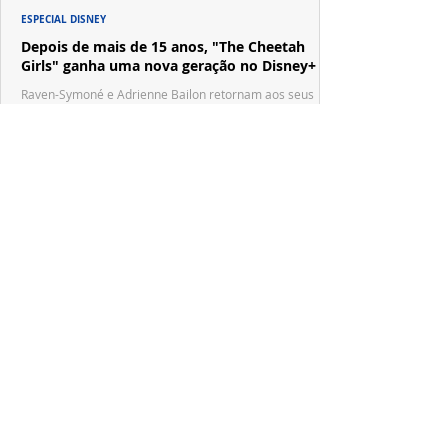
ESPECIAL DISNEY
Depois de mais de 15 anos, "The Cheetah
Girls" ganha uma nova geração no Disney+
Raven-Symoné e Adrienne Bailon retornam aos seus
papéis em "The Cheetah Girls: Next Gen", que terá
filmagens realizadas na África do Sul.
PRODUÇÕES NACIONAIS
Wagner de Assis leva aos cinemas a história