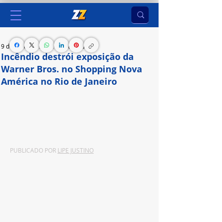
9 de jul. de 2024
2 min de leitura
Incêndio destrói exposição da
Warner Bros. no Shopping Nova
América no Rio de Janeiro
A Casa Warner contava com 1.500 m² de área 
montada no estacionamento do Shopping Nova 
América, na Zona Norte
PUBLICADO POR 
LIPE JUSTINO