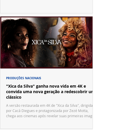
Vila Sésamo e uma emocionante homenagem a Pelé.
PRODUÇÕES NACIONAIS
"Xica da Silva" ganha nova vida em 4K e
convida uma nova geração a redescobrir um
clássico
A versão restaurada em 4K de "Xica da Silva", dirigida
por Cacá Diegues e protagonizada por Zezé Motta,
chega aos cinemas após revelar suas primeiras imagens
no trailer oficial.