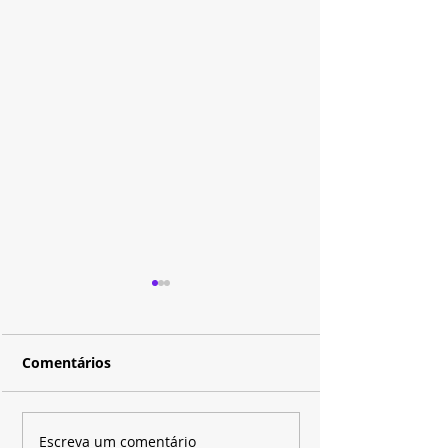
Comentários
Disney+ e SBT apostam
Depois de quas
Escreva um comentário