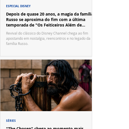
ESPECIAL DISNEY
Depois de quase 20 anos, a magia da família
Russo se aproxima do fim com a última
temporada de "Os Feiticeiros Além de
Waverly Place"
Revival do clássico do Disney Channel chega ao fim
apostando em nostalgia, reencontros e no legado da
família Russo.
SÉRIES
"The Chosen" chega ao momento mais