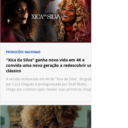
PRODUÇÕES NACIONAIS
"Xica da Silva" ganha nova vida em 4K e
convida uma nova geração a redescobrir um
clássico
A versão restaurada em 4K de "Xica da Silva", dirigida
por Cacá Diegues e protagonizada por Zezé Motta,
chega aos cinemas após revelar suas primeiras imagens
no trailer oficial.