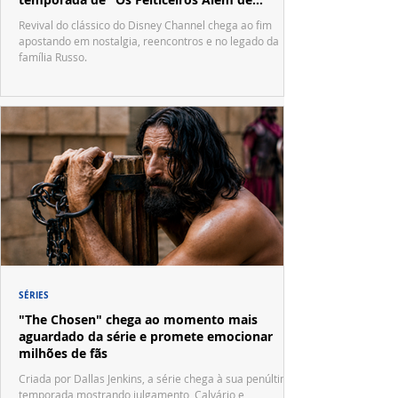
Waverly Place"
Revival do clássico do Disney Channel chega ao fim
apostando em nostalgia, reencontros e no legado da
família Russo.
SÉRIES
"The Chosen" chega ao momento mais
aguardado da série e promete emocionar
milhões de fãs
Criada por Dallas Jenkins, a série chega à sua penúltima
temporada mostrando julgamento, Calvário e