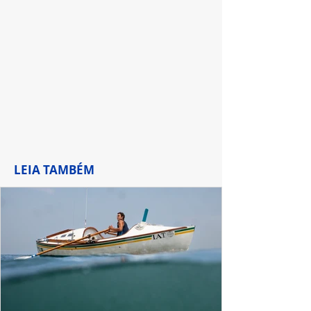
Globoplay
um clássico
LEIA TAMBÉM