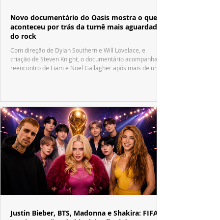
Novo documentário do Oasis mostra o que
aconteceu por trás da turnê mais aguardada
do rock
Com direção de Dylan Southern e Will Lovelace, e
criação de Steven Knight, o documentário acompanha o
reencontro de Liam e Noel Gallagher após mais de uma
década.
Justin Bieber, BTS, Madonna e Shakira: FIFA