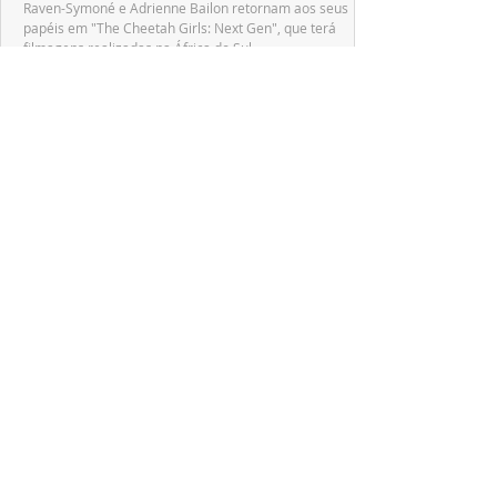
Raven-Symoné e Adrienne Bailon retornam aos seus
papéis em "The Cheetah Girls: Next Gen", que terá
filmagens realizadas na África do Sul.
PRODUÇÕES NACIONAIS
Wagner de Assis leva aos cinemas a história
real que dividiu ciência e espiritualidade
"The Fox Sisters", novo longa de Wagner de Assis,
estreia em setembro e revisita a história real das irmãs
que deram origem ao moderno espiritualismo ocidental.