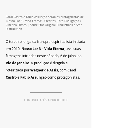
Carol Castro e Fábio Assunção serão os protagonistas de 
'Nosso Lar 3 - Vida Eterna' - Créditos: Foto Divulgação / 
Cinética Filmes | Sobre Star Original Productions e Star 
Distribution
O terceiro longa da franquia espiritualista iniciada 
em 2010, 
Nosso Lar 3 – Vida Eterna
, teve suas 
filmagens iniciadas neste sábado, 6 de julho, no 
Rio de Janeiro
. A produção é dirigida e 
roteirizada por 
Wagner de Assis
, com 
Carol 
Castro
 e 
Fábio Assunção
 como protagonistas.
CONTINUE APÓS A PUBLICIDADE