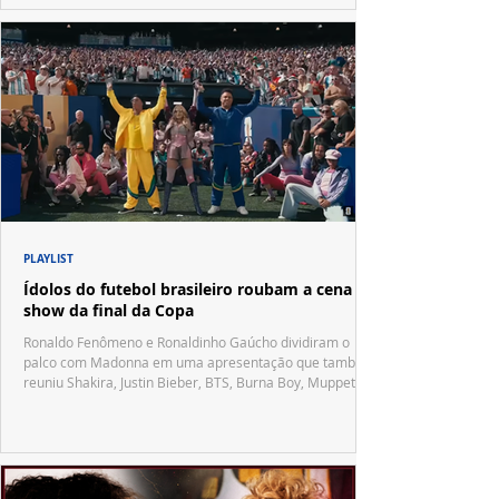
PLAYLIST
Ídolos do futebol brasileiro roubam a cena no
show da final da Copa
Ronaldo Fenômeno e Ronaldinho Gaúcho dividiram o
palco com Madonna em uma apresentação que também
reuniu Shakira, Justin Bieber, BTS, Burna Boy, Muppets,
Vila Sésamo e uma emocionante homenagem a Pelé.