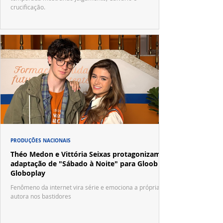
crucificação.
PRODUÇÕES NACIONAIS
Théo Medon e Vittória Seixas protagonizam
adaptação de "Sábado à Noite" para Gloob e
Globoplay
Fenômeno da internet vira série e emociona a própria
autora nos bastidores