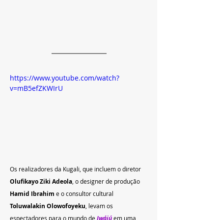
https://www.youtube.com/watch?
v=mB5efZKWIrU
Os realizadores da Kugali, que incluem o diretor 
Olufikayo Ziki Adeola
, o designer de produção 
Hamid Ibrahim
 e o consultor cultural 
Toluwalakin Olowofoyeku
, levam os 
espectadores para o mundo de 
Iwájú
em uma 