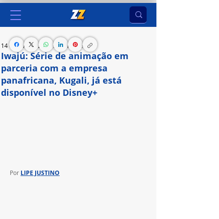
14 de abr. de 2024
3 min de leitura
Iwajú: Série de animação em
parceria com a empresa
panafricana, Kugali, já está
disponível no Disney+
A produção é a primeira colaboração entre a Walt 
Disney Animation Studios e companhia de 
entretenimento africana
Por 
LIPE JUSTINO