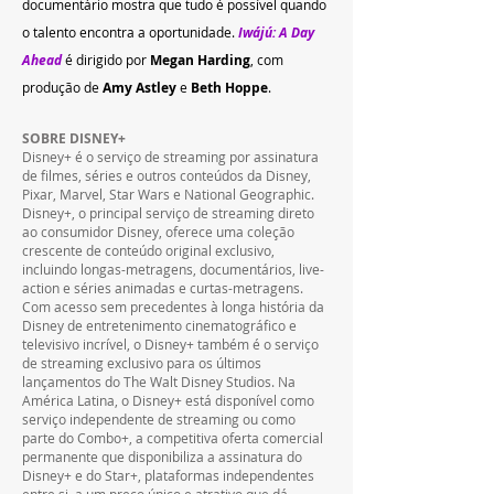
documentário mostra que tudo é possível quando 
o talento encontra a oportunidade.
Iwájú: A Day 
Ahead
é dirigido por 
Megan Harding
, com 
produção de 
Amy Astley
 e 
Beth Hoppe
.
SOBRE DISNEY+
Disney+ é o serviço de streaming por assinatura 
de filmes, séries e outros conteúdos da Disney, 
Pixar, Marvel, Star Wars e National Geographic. 
Disney+, o principal serviço de streaming direto 
ao consumidor Disney, oferece uma coleção 
crescente de conteúdo original exclusivo, 
incluindo longas-metragens, documentários, live-
action e séries animadas e curtas-metragens. 
Com acesso sem precedentes à longa história da 
Disney de entretenimento cinematográfico e 
televisivo incrível, o Disney+ também é o serviço 
de streaming exclusivo para os últimos 
lançamentos do The Walt Disney Studios. Na 
América Latina, o Disney+ está disponível como 
serviço independente de streaming ou como 
parte do Combo+, a competitiva oferta comercial 
permanente que disponibiliza a assinatura do 
Disney+ e do Star+, plataformas independentes 