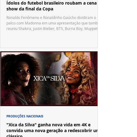
Ídolos do futebol brasileiro roubam a cena no
show da final da Copa
Ronaldo Fenômeno e Ronaldinho Gaúcho dividiram o
palco com Madonna em uma apresentação que também
reuniu Shakira, Justin Bieber, BTS, Burna Boy, Muppets,
Vila Sésamo e uma emocionante homenagem a Pelé.
PRODUÇÕES NACIONAIS
"Xica da Silva" ganha nova vida em 4K e
convida uma nova geração a redescobrir um
clássico