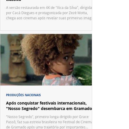
A versão restaurada em 4K de "Xica da Silva", dirigida
por Cacá Diegues e protagonizada por Zezé Motta,
chega aos cinemas após revelar suas primeiras imagens
no trailer oficial.
PRODUÇÕES NACIONAIS
Após conquistar festivais internacionais,
"Nosso Segredo" desembarca em Gramado
"Nosso Segredo", primeiro longa dirigido por Grace
Passô, faz sua estreia brasileira no Festival de Cinema
de Gramado após uma trajetória por importantes