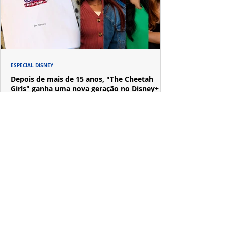
ESPECIAL DISNEY
Depois de mais de 15 anos, "The Cheetah
Girls" ganha uma nova geração no Disney+
Raven-Symoné e Adrienne Bailon retornam aos seus
papéis em "The Cheetah Girls: Next Gen", que terá
filmagens realizadas na África do Sul.