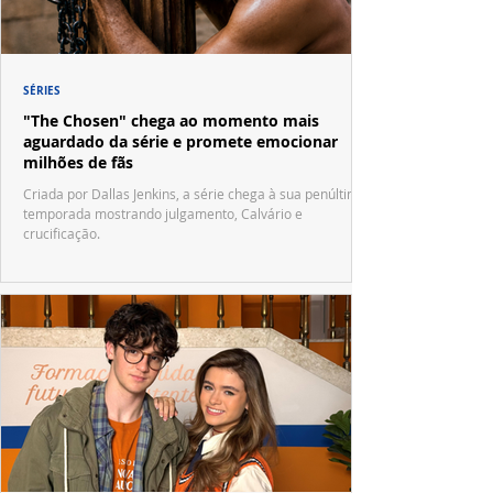
SÉRIES
"The Chosen" chega ao momento mais
aguardado da série e promete emocionar
milhões de fãs
Criada por Dallas Jenkins, a série chega à sua penúltima
temporada mostrando julgamento, Calvário e
crucificação.