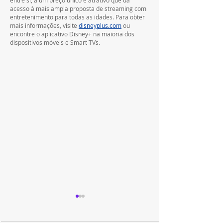
entre si, a um preço único e atrativo que dá 
acesso à mais ampla proposta de streaming com 
entretenimento para todas as idades. Para obter 
mais informações, visite 
disneyplus.com
 ou 
encontre o aplicativo Disney+ na maioria dos 
dispositivos móveis e Smart TVs.