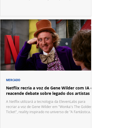
festivais internacionais.
MERCADO
Netflix recria a voz de Gene Wilder com IA e
reacende debate sobre legado dos artistas
A Netflix utilizará a tecnologia da ElevenLabs para
recriar a voz de Gene Wilder em "Wonka's The Golden
Ticket", reality inspirado no universo de "A Fantástica
Fábrica de Chocolate".