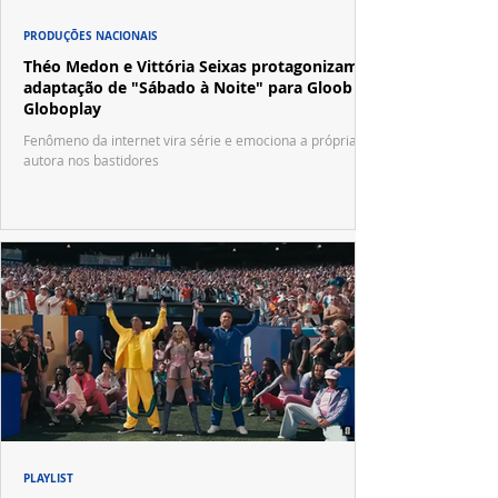
PRODUÇÕES NACIONAIS
Théo Medon e Vittória Seixas protagonizam
adaptação de "Sábado à Noite" para Gloob e
Globoplay
Fenômeno da internet vira série e emociona a própria
autora nos bastidores
PLAYLIST